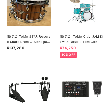
[限定品]TAMA STAR Reserv
[限定品] TAMA Club-JAM Ki
e Snare Drum G-Mahogany
t with Double Tom Configu
TGHS1465S-SNT
ration アクア・ブルー (AQB) L
¥137,280
¥74,250
JK56S-AQB
10%OFF