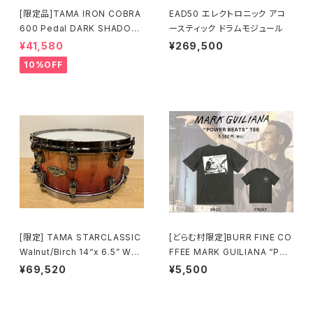
[限定品]TAMA IRON COBRA
EAD50 エレクトロニック アコ
600 Pedal DARK SHADOW
ースティック ドラムモジュール
Edition Twin Pedal HP600
¥41,580
¥269,500
DTWMB
10%OFF
[限定] TAMA STARCLASSIC
[どらむ村限定]BURR FINE CO
Walnut/Birch 14“x 6.5” WBS
FFEE MARK GUILIANA “PO
S65BB-VBF Vermillion Bos
WER BEATS” TEE
¥69,520
¥5,500
se Fonce Fade