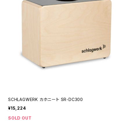
SCHLAGWERK カホニート SR-DC300
¥15,224
SOLD OUT