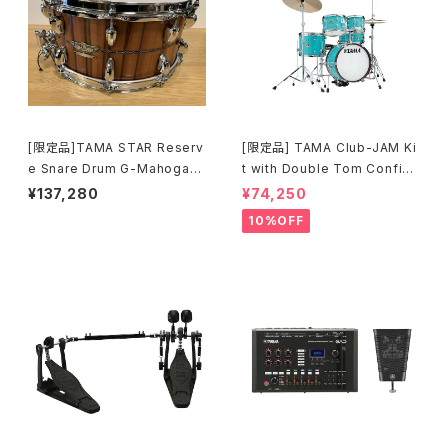
[限定品]TAMA STAR Reserv
[限定品] TAMA Club-JAM Ki
e Snare Drum G-Mahogany
t with Double Tom Configu
TGHS1465S-SNT
ration アクア・ブルー (AQB) L
¥137,280
¥74,250
JK56S-AQB
10%OFF