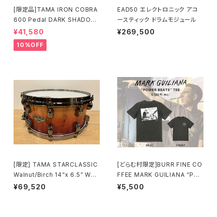
[限定品]TAMA IRON COBRA
EAD50 エレクトロニック アコ
600 Pedal DARK SHADOW
ースティック ドラムモジュール
Edition Twin Pedal HP600
¥41,580
¥269,500
DTWMB
10%OFF
[限定] TAMA STARCLASSIC
[どらむ村限定]BURR FINE CO
Walnut/Birch 14“x 6.5” WBS
FFEE MARK GUILIANA “PO
S65BB-VBF Vermillion Bos
WER BEATS” TEE
¥69,520
¥5,500
se Fonce Fade