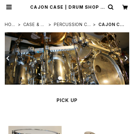
CAJON CASE | DRUM SHOP A
CT
HOM
CASE & BA
PERCUSSION CA
CAJON CAS
E
G
SE
E
PICK UP