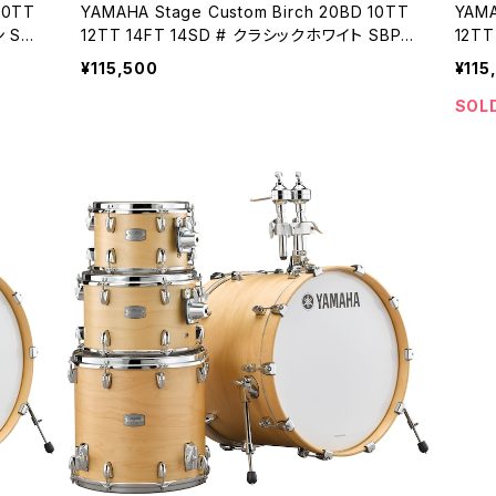
YAMAHA Stage Custom Birch 20BD 10TT
YAMAHA Stage Custom
SB
12TT 14FT 14SD # クラシックホワイト SBP0
12T
F5 Classic White
ト 
¥115,500
¥115
SOL