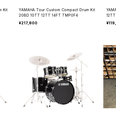
YAMAHA Tour Custom Compact Drum Kit
YAMAHA Stage Custom
20BD 10TT 12TT 14FT TMP0F4
12TT
¥217,800
¥119