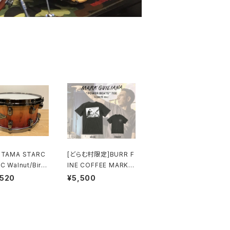
 TAMA STARC
[どらむ村限定]BURR F
C Walnut/Birc
INE COFFEE MARK G
x 6.5” WBSS65
UILIANA “POWER BE
,520
¥5,500
F Vermillion B
ATS” TEE
 Fonce Fade