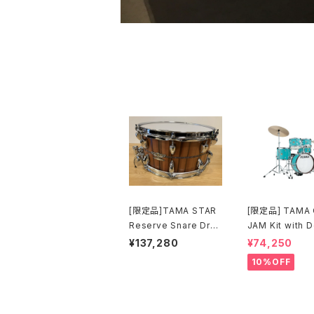
[限定品]TAMA STAR
[限定品] TAMA 
Reserve Snare Dru
JAM Kit with Double
m G-Mahogany TG
Tom Configura
¥137,280
¥74,250
HS1465S-SNT
アクア・ブルー (A
10%OFF
JK56S-AQB