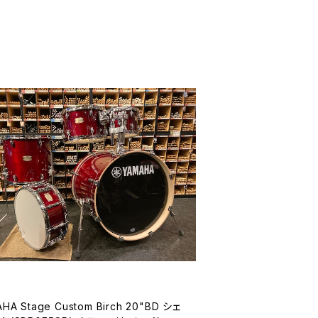
HA Stage Custom Birch 20"BD シェ