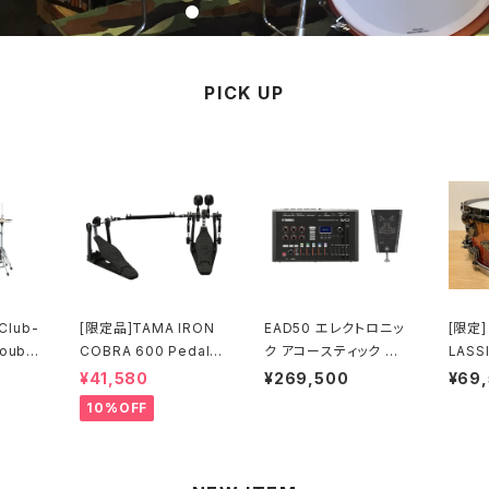
PICK UP
Club-
[限定品]TAMA IRON
EAD50 エレクトロニッ
[限定]
COBRA 600 Pedal D
ク アコースティック ドラ
LASSI
tion
ARK SHADOW Editio
ムモジュール
h 14“
¥41,580
¥269,500
¥69
QB) L
n Twin Pedal HP60
BB-VB
10%OFF
0DTWMB
osse