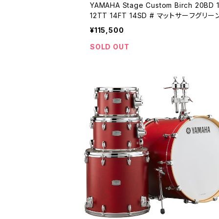
YAMAHA Stage Custom Birch 20BD 10TT
12TT 14FT 14SD # マットサーフグリーン 
P0F5 MATTE SURF GREEN
¥115,500
SOLD OUT