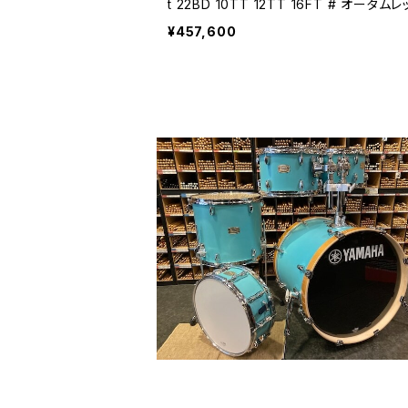
t 22BD 10TT 12TT 16FT # オ
¥457,600