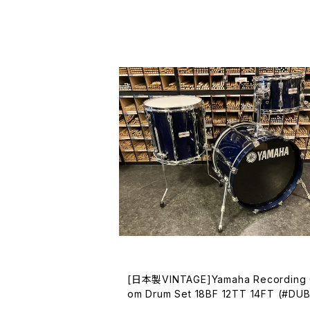
[日本製VINTAGE]Yamaha Recording 
om Drum Set 18BF 12TT 14FT (#DU
P BLUE) PROTECTIONracketケー