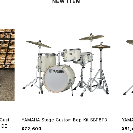
NEW ITEM
Cust
YAMAHA Stage Custom Bop Kit SBP8F3
YAMA
B DEE
¥72,600
¥81,
ス付き