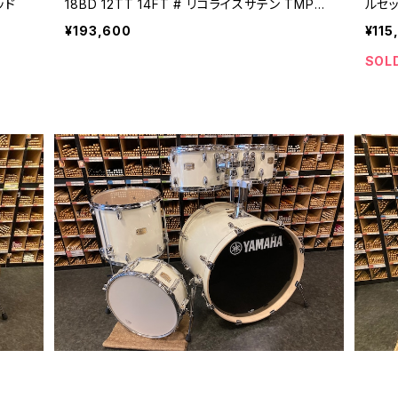
ータムレッド
18BD 12TT 14FT # リコライスサテン TMP8F
ルセッ
3 LCS
¥193,600
¥115
SOL