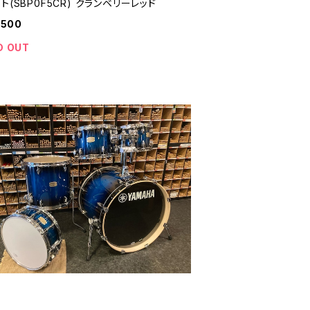
ト(SBP0F5CR) クランベリーレッド
,500
D OUT