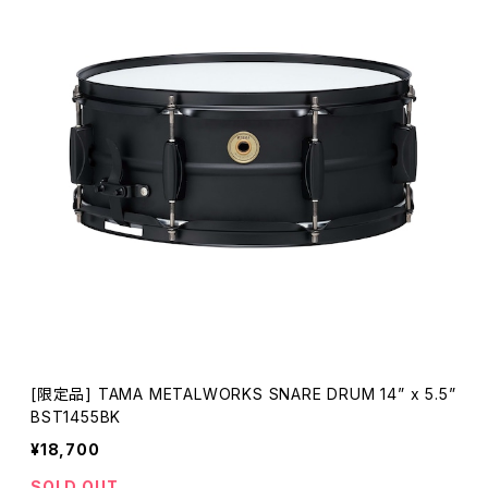
[限定品] TAMA METALWORKS SNARE DRUM 14” x 5.5”
BST1455BK
¥18,700
SOLD OUT