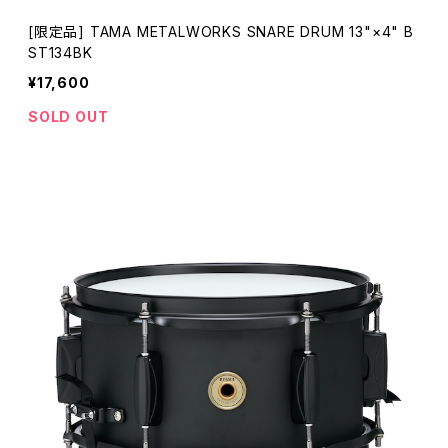
[限定品] TAMA METALWORKS SNARE DRUM 13"×4" B
ST134BK
¥17,600
SOLD OUT