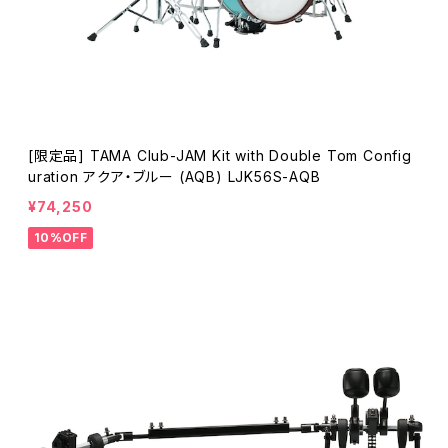
[限定品] TAMA Club-JAM Kit with Double Tom Config
uration アクア・ブルー (AQB) LJK56S-AQB
¥74,250
10%OFF