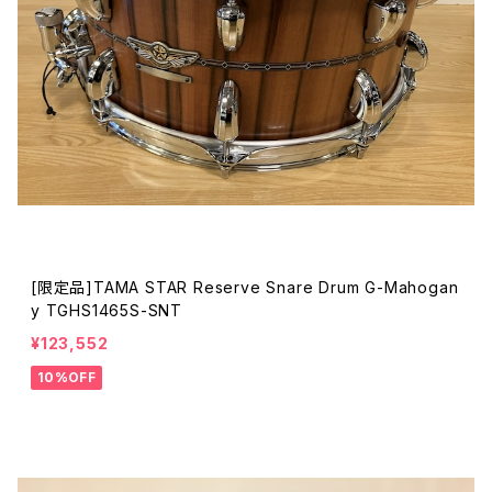
[限定品]TAMA STAR Reserve Snare Drum G-Mahogan
y TGHS1465S-SNT
¥123,552
10%OFF