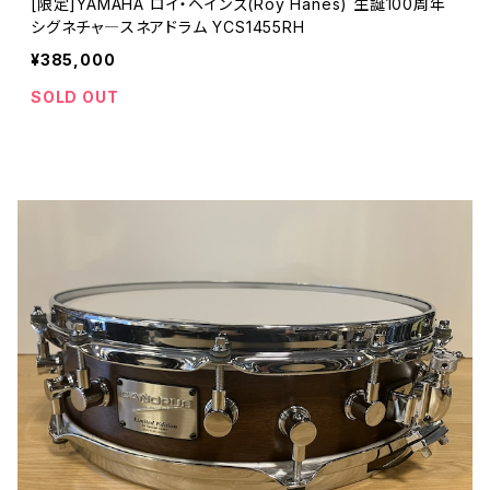
[限定]YAMAHA ロイ・ヘインズ(Roy Hanes) 生誕100周年
シグネチャ―スネアドラム YCS1455RH
¥385,000
SOLD OUT