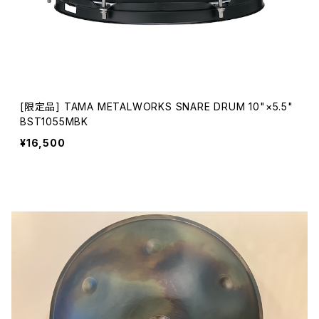
[限定品] TAMA METALWORKS SNARE DRUM 10"×5.5"
BST1055MBK
¥16,500