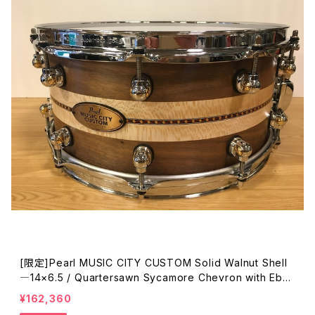
[限定]Pearl MUSIC CITY CUSTOM Solid Walnut Shell
―14×6.5 / Quartersawn Sycamore Chevron with Ebo
ny Borders. MCCW1465S/C
¥162,360