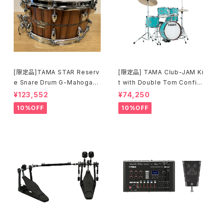
[限定品]TAMA STAR Reserv
[限定品] TAMA Club-JAM Ki
e Snare Drum G-Mahogany
t with Double Tom Configu
TGHS1465S-SNT
ration アクア・ブルー (AQB) L
¥123,552
¥74,250
JK56S-AQB
10%OFF
10%OFF