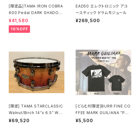
[限定品]TAMA IRON COBRA
EAD50 エレクトロニック アコ
600 Pedal DARK SHADOW
ースティック ドラムモジュール
Edition Twin Pedal HP600
¥41,580
¥269,500
DTWMB
10%OFF
[限定] TAMA STARCLASSIC
[どらむ村限定]BURR FINE CO
Walnut/Birch 14“x 6.5” WBS
FFEE MARK GUILIANA “PO
S65BB-VBF Vermillion Bos
WER BEATS” TEE
¥69,520
¥5,500
se Fonce Fade