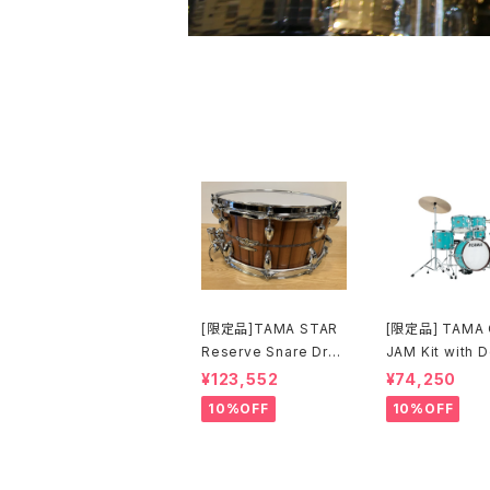
[限定品]TAMA STAR
[限定品] TAMA 
Reserve Snare Dru
JAM Kit with Double
m G-Mahogany TG
Tom Configura
¥123,552
¥74,250
HS1465S-SNT
アクア・ブルー (A
10%OFF
10%OFF
JK56S-AQB