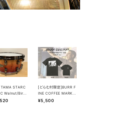
 TAMA STARC
[どらむ村限定]BURR F
C Walnut/Birc
INE COFFEE MARK G
x 6.5” WBSS65
UILIANA “POWER BE
,520
¥5,500
F Vermillion B
ATS” TEE
 Fonce Fade