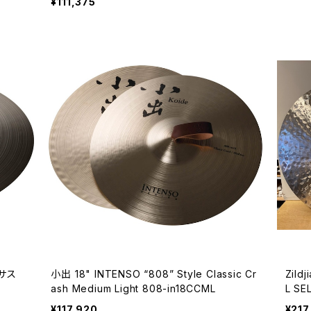
¥111,375
 サス
小出 18" INTENSO “808” Style Classic Cr
Zild
ash Medium Light 808-in18CCML
L SEL
バル 
¥117,920
¥217