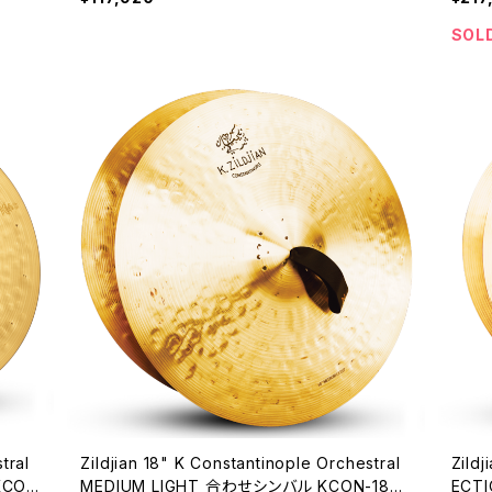
SOL
tral
Zildjian 18" K Constantinople Orchestral
Zild
KCON
MEDIUM LIGHT 合わせシンバル KCON-18O
ECT