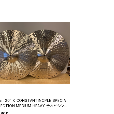
jian 20” K CONSTANTINOPLE SPECIA
ECTION MEDIUM HEAVY 合わせシン
KCON-20SS
,800