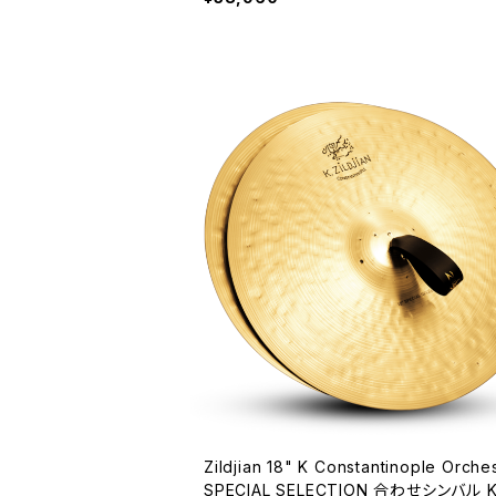
Zildjian 18" K Constantinople Orches
SPECIAL SELECTION 合わせシンバル 