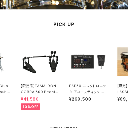
PICK UP
Club-
[限定品]TAMA IRON
EAD50 エレクトロニッ
[限定]
COBRA 600 Pedal D
ク アコースティック ドラ
LASSI
tion
ARK SHADOW Editio
ムモジュール
h 14“
¥41,580
¥269,500
¥69
QB) L
n Twin Pedal HP60
BB-VB
10%OFF
0DTWMB
osse