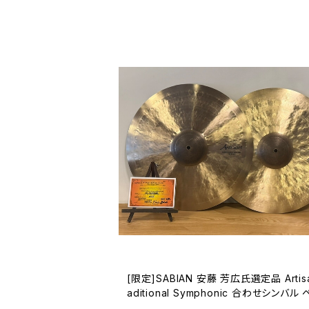
[限定]SABIAN 安藤 芳広氏選定品 Artisa
aditional Symphonic 合わせシンバル 
8インチ MEDIUM LIGHT / VL-18ASML