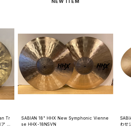
NEW ITEM
n Tr
SABIAN 18" HHX New Symphonic Vienne
SABI
ペア 1
se HHX-18NSVN
わせシ
/YA