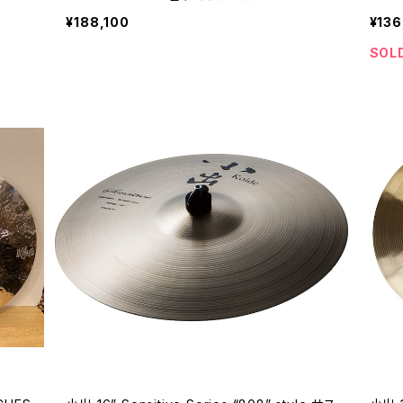
ML
¥188,100
¥136
SOL