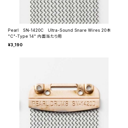
Pearl SN-1420C Ultra-Sound Snare Wires 20本
"C"-Type 14" 内面当たり用
¥3,190