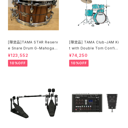
[限定品]TAMA STAR Reserv
[限定品] TAMA Club-JAM Ki
e Snare Drum G-Mahogany
t with Double Tom Configu
TGHS1465S-SNT
ration アクア・ブルー (AQB) L
¥123,552
¥74,250
JK56S-AQB
10%OFF
10%OFF