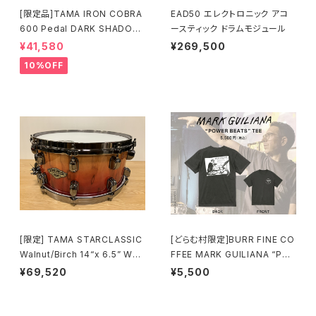
[限定品]TAMA IRON COBRA
EAD50 エレクトロニック アコ
600 Pedal DARK SHADOW
ースティック ドラムモジュール
Edition Twin Pedal HP600
¥41,580
¥269,500
DTWMB
10%OFF
[限定] TAMA STARCLASSIC
[どらむ村限定]BURR FINE CO
Walnut/Birch 14“x 6.5” WBS
FFEE MARK GUILIANA “PO
S65BB-VBF Vermillion Bos
WER BEATS” TEE
¥69,520
¥5,500
se Fonce Fade