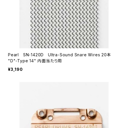
Pearl SN-1420D Ultra-Sound Snare Wires 20本
"D"-Type 14" 内面当たり用
¥3,190