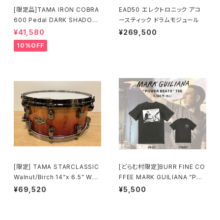
[限定品]TAMA IRON COBRA
EAD50 エレクトロニック アコ
600 Pedal DARK SHADOW
ースティック ドラムモジュール
Edition Twin Pedal HP600
¥41,580
¥269,500
DTWMB
10%OFF
[限定] TAMA STARCLASSIC
[どらむ村限定]BURR FINE CO
Walnut/Birch 14“x 6.5” WBS
FFEE MARK GUILIANA “PO
S65BB-VBF Vermillion Bos
WER BEATS” TEE
¥69,520
¥5,500
se Fonce Fade