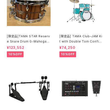
[限定品]TAMA STAR Reserv
[限定品] TAMA Club-JAM Ki
e Snare Drum G-Mahogany
t with Double Tom Configu
TGHS1465S-SNT
ration アクア・ブルー (AQB) L
¥123,552
¥74,250
JK56S-AQB
10%OFF
10%OFF