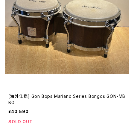
[海外仕様] Gon Bops Mariano Series Bongos GON-MB
BG
¥40,590
SOLD OUT