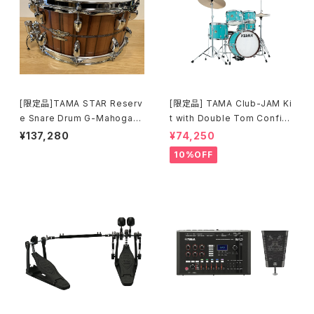
[限定品]TAMA STAR Reserv
[限定品] TAMA Club-JAM Ki
e Snare Drum G-Mahogany
t with Double Tom Configu
TGHS1465S-SNT
ration アクア・ブルー (AQB) L
¥137,280
¥74,250
JK56S-AQB
10%OFF