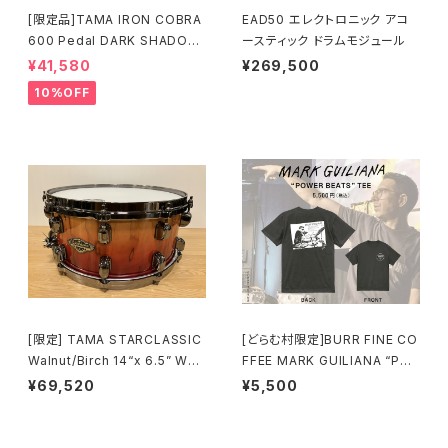
[限定品]TAMA IRON COBRA
EAD50 エレクトロニック アコ
600 Pedal DARK SHADOW
ースティック ドラムモジュール
Edition Twin Pedal HP600
¥41,580
¥269,500
DTWMB
10%OFF
[限定] TAMA STARCLASSIC
[どらむ村限定]BURR FINE CO
Walnut/Birch 14“x 6.5” WBS
FFEE MARK GUILIANA “PO
S65BB-VBF Vermillion Bos
WER BEATS” TEE
¥69,520
¥5,500
se Fonce Fade