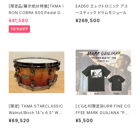
[限定品/展示処分特価]TAMA I
EAD50 エレクトロニック アコ
RON COBRA 600 Pedal DA
ースティック ドラムモジュール
RK SHADOW Edition Twin
¥41,580
¥269,500
Pedal HP600DTWMB
10%OFF
[限定] TAMA STARCLASSIC
[どらむ村限定]BURR FINE CO
Walnut/Birch 14“x 6.5” WBS
FFEE MARK GUILIANA “PO
S65BB-VBF Vermillion Bos
WER BEATS” TEE
¥69,520
¥5,500
se Fonce Fade