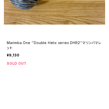
Marimba One ‘’Double Helix series DHR2‘’マリンバマレ
ット
¥9,130
SOLD OUT