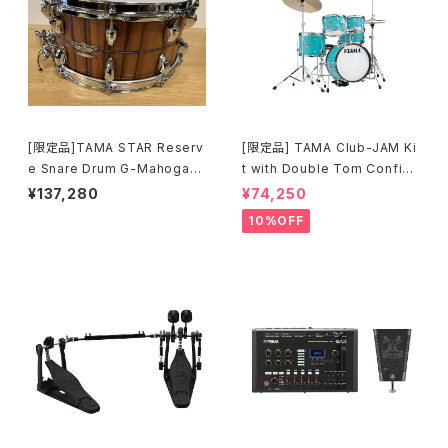
[限定品]TAMA STAR Reserv
[限定品] TAMA Club-JAM Ki
e Snare Drum G-Mahogany
t with Double Tom Configu
TGHS1465S-SNT
ration アクア・ブルー (AQB) L
¥137,280
¥74,250
JK56S-AQB
10%OFF