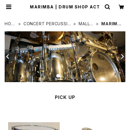
MARIMBA | DRUM SHOP ACT
HOM
CONCERT PERCUSSIO
MALLE
MARIMB
E
N
T
A
PICK UP