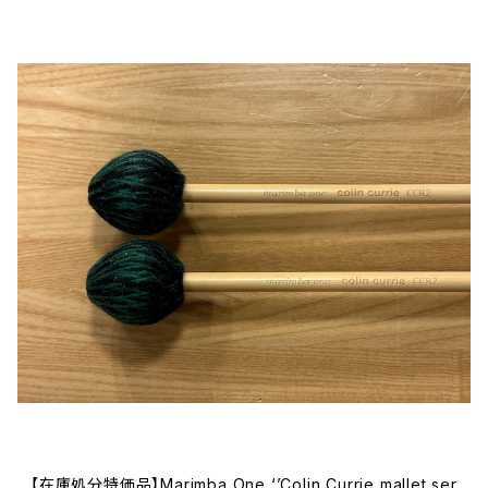
【在庫処分特価品】Marimba One ‘’Colin Currie mallet ser