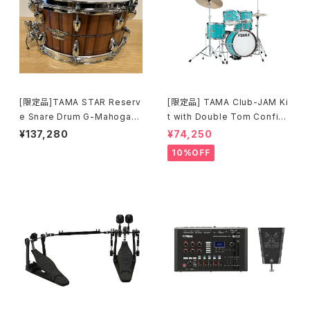
[限定品]TAMA STAR Reserv
[限定品] TAMA Club-JAM Ki
e Snare Drum G-Mahogany
t with Double Tom Configu
TGHS1465S-SNT
ration アクア・ブルー (AQB) L
¥137,280
¥74,250
JK56S-AQB
10%OFF