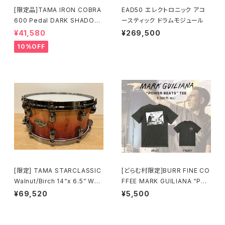
[限定品]TAMA IRON COBRA
EAD50 エレクトロニック アコ
600 Pedal DARK SHADOW
ースティック ドラムモジュール
Edition Twin Pedal HP600
¥41,580
¥269,500
DTWMB
10%OFF
[限定] TAMA STARCLASSIC
[どらむ村限定]BURR FINE CO
Walnut/Birch 14“x 6.5” WBS
FFEE MARK GUILIANA “PO
S65BB-VBF Vermillion Bos
WER BEATS” TEE
¥69,520
¥5,500
se Fonce Fade