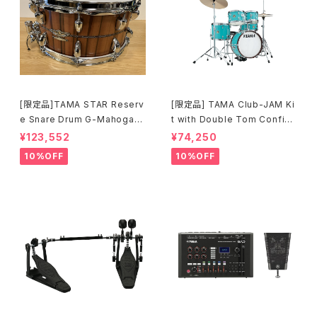
[限定品]TAMA STAR Reserv
[限定品] TAMA Club-JAM Ki
e Snare Drum G-Mahogany
t with Double Tom Configu
TGHS1465S-SNT
ration アクア・ブルー (AQB) L
¥123,552
¥74,250
JK56S-AQB
10%OFF
10%OFF