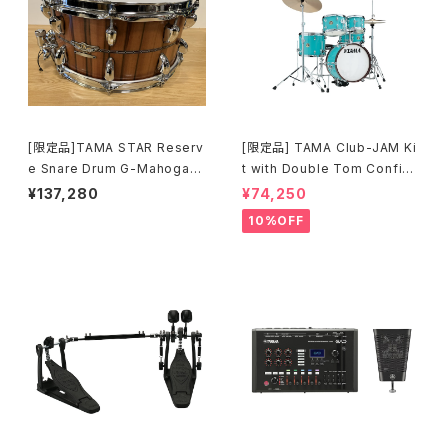
[限定品]TAMA STAR Reserv
[限定品] TAMA Club-JAM Ki
e Snare Drum G-Mahogany
t with Double Tom Configu
TGHS1465S-SNT
ration アクア・ブルー (AQB) L
¥137,280
¥74,250
JK56S-AQB
10%OFF