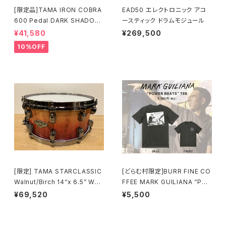
[限定品]TAMA IRON COBRA
EAD50 エレクトロニック アコ
600 Pedal DARK SHADOW
ースティック ドラムモジュール
Edition Twin Pedal HP600
¥41,580
¥269,500
DTWMB
10%OFF
[限定] TAMA STARCLASSIC
[どらむ村限定]BURR FINE CO
Walnut/Birch 14“x 6.5” WBS
FFEE MARK GUILIANA “PO
S65BB-VBF Vermillion Bos
WER BEATS” TEE
¥69,520
¥5,500
se Fonce Fade