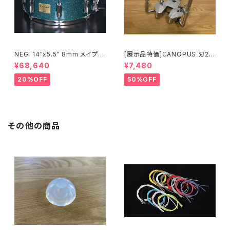
NEGI 14"x5.5" 8mm メイプル
[展示品特価]CANOPUS 刃2専
MR1455PI8-S2DMS
用ダブルタムクランプ Y-WTC
¥68,640
¥7,480
20%OFF
50%OFF
その他の商品