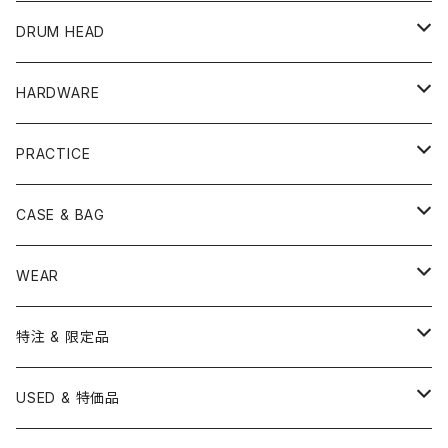
PEARL
TAMA
CYMBAL
CONGA
CONCERT SNARE
DRUM HEAD
TAMA
PEARL
ZILDJIAN
ACCESSORY
BONGO
CONCERT CYMBAL
SNARE HEAD
HARDWARE
CANOPUS
YAMAHA
SABIAN
MUTE
TABLA BONGO
PAIR CYMBAL
REMO
STICK
DJEMBE
小物楽器
TOM HEAD
Cymbal Stands
PRACTICE
OTHER
CANOPUS
小出
BEATER
SUSPENDED CYMBAL
EVANS
DRUM STICK
TAMBORIN
6" HEAD
Boom Stand
ELECTRICK DRUM
DARBUKA
STICK
BASS DRUM HEAD
Snare Stands
CYMBAL
CASE & BAG
USED / Vintage
NEGI Drums
PAISTE
SNARE WIRE
CYMBAL ACCESSORY
ASPR
MARCHING STICK
TRAIANGLE
8" HEAD
Straight Stand
18" HEAD
PANDEIRO
MALLET
OTHER HEAD
Hi-Hat Stands
PAD
STICK BAG
WEAR
BONNEY DRUM JAPAN
UFIP
CLEANER
AQUARIAN
BRUSH
CASTANETS
10" HEAD
20" HEAD
MARIMBA
Link of Happiness
TAMBORIM
楽譜
Drum Pedals
BOOK ＆ MOVIE
CYMBAL CASE
BURR FINE COFFEE
特注 & 限定品
LUDWIG
ISTANBUL AGOP
SNARE SIDE
RODS
WOODBLOCK
12" HEAD
22" HEAD
VIBRAPHONE
打楽器ソロ
Single Pedal
Rhythm & Drums magazine
HAND PAN
GONG
Hadware Kits
PERCUSSION CASE
HI-HAT
ZIldjian 選定シンバル
USED & 特価品
GRETSCH
ISTANBUL MEHMET
SLEIGH BELLS
13" HEAD
24" HEAD
XYLOPHONE