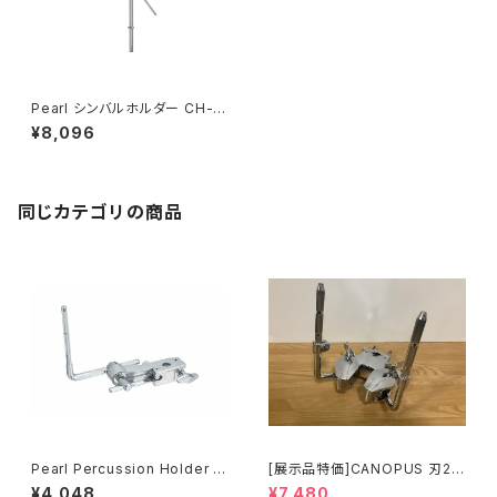
Pearl シンバルホルダー CH-9
30
¥8,096
同じカテゴリの商品
Pearl Percussion Holder P
[展示品特価]CANOPUS 刃2専
PS-37
用ダブルタムクランプ Y-WTC
¥4,048
¥7,480