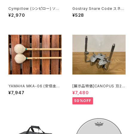
Cympillow (シンピロー) ソフ
Gostray Snare Code スネア
トホワイト / シンバルの音が激
コード
¥2,970
¥528
変する奇跡のシンバルワッシャ
ー
YAMAHA MKA-06 (安倍圭子
[展示品特価]CANOPUS 刃2専
モデル) マリンバ マレット MK
用ダブルタムクランプ Y-WTC
¥7,947
¥7,480
A06
50%OFF