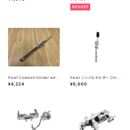
50%OFF
Pearl Cowbell Holder with
Pearl シンバルホルダー CH-8
Geared Tilter 75X
30S
¥4,224
¥6,600