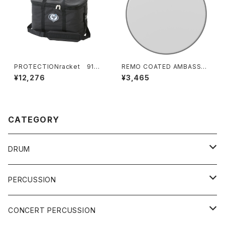
PROTECTIONracket 9123
REMO COATED AMBASSAD
-00 カホンケース スタンダー
OR 14" HEAD / 114BA-00
¥12,276
¥3,465
ドタイプ
CATEGORY
DRUM
DRUM SET
PERCUSSION
YAMAHA
SNARE
CAJON
CONCERT PERCUSSION