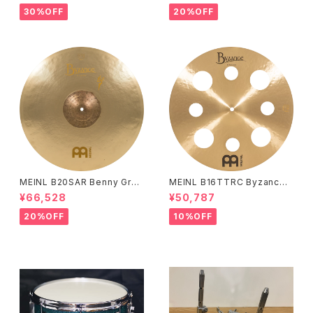
30%OFF
20%OFF
MEINL B20SAR Benny Greb
MEINL B16TTRC Byzance
Signature Byzance Vintage
Traditional Trash Crash 16"
¥66,528
¥50,787
Sand Ride 20"
20%OFF
10%OFF