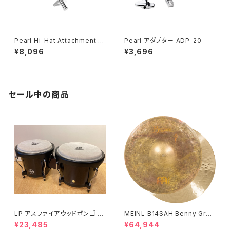
Pearl Hi-Hat Attachment H
Pearl アダプター ADP-20
A-130
¥8,096
¥3,696
セール中の商品
LP アスファイアウッドボンゴ LP
MEINL B14SAH Benny Greb
A601-DW (ダークウッド)
Signature Byzance Vintage
¥23,485
¥64,944
Sand Hihats 14"