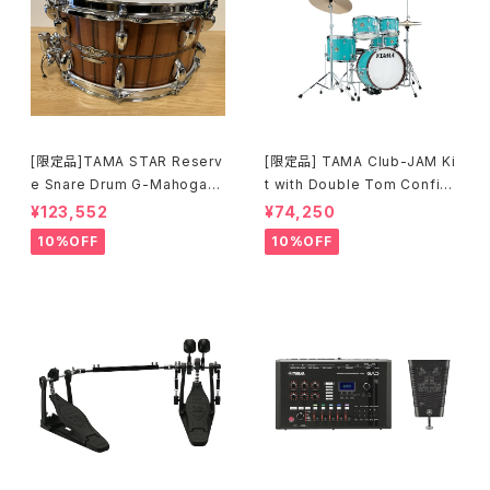
[限定品]TAMA STAR Reserv
[限定品] TAMA Club-JAM Ki
e Snare Drum G-Mahogany
t with Double Tom Configu
TGHS1465S-SNT
ration アクア・ブルー (AQB) L
¥123,552
¥74,250
JK56S-AQB
10%OFF
10%OFF