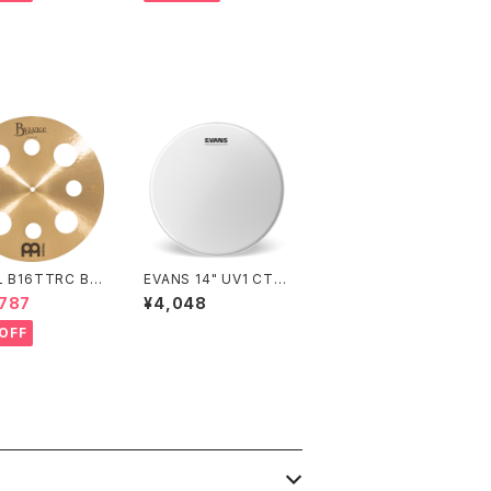
L B16TTRC By
EVANS 14" UV1 CTD
 Traditional Tr
B14UV1
,787
¥4,048
rash 16"
OFF