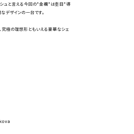
シュと言える今回の"金襴"は杢目"導
爛なデザインの一台です。
、究極の理想形ともいえる豪華なシェ
。
lkova