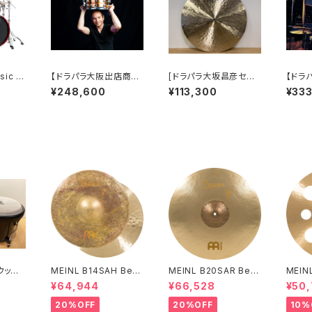
sic W
【ドラパラ大阪出店商
[ドラパラ大坂昌彦セミ
【ドラ
品】YAMAHA ダフニス
ナー使用] Zildjian 22"
品】Y
¥248,600
¥113,300
¥33
ェルキッ
プリエト セミナー使用
K CONSTANTINOPL
氏 セ
 ボッセ
Tour Custom Comp
E THIN RIDE OVERH
ute H
act Drum Kit 18BD 1
AMMERED
um Ki
2TT 14FT 14SD # リ
4FT 
コライスサテン
AGNE
ウッド
MEINL B14SAH Benn
MEINL B20SAR Ben
MEIN
y Greb Signature By
ny Greb Signature B
zance
¥64,944
¥66,528
¥50
zance Vintage Sand
yzance Vintage San
ash C
Hihats 14"
d Ride 20"
20%OFF
20%OFF
10%