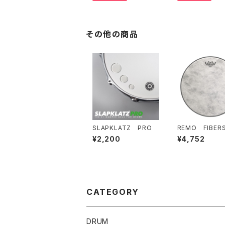
0" 1697g No.80 /20
0
その他の商品
SLAPKLATZ PRO
REMO FIBER
3 AMBASSAD
¥2,200
¥4,752
4" HEAD / FA-
CATEGORY
DRUM