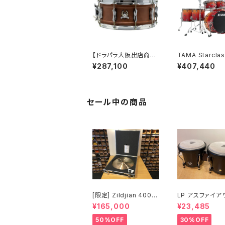
【ドラパラ大阪出店商
TAMA Starclas
品】British Drum Co.
alnut/Birch WBS52R
¥287,100
¥407,440
Firebird / 1.2mm Co
ZBBS-VBF シ
pper over Brass Sh
ト / バーミリオン
ell 14" x 6" Snare Dr
フォンス フェード
um
セール中の商品
[限定] Zildjian 400th
LP アスファイア
Anniversary Limited
ボンゴ LPA601-DW
¥165,000
¥23,485
Edition Vault Cymba
(ダークウッド)
ls Vintage A Ride 2
50%OFF
30%OFF