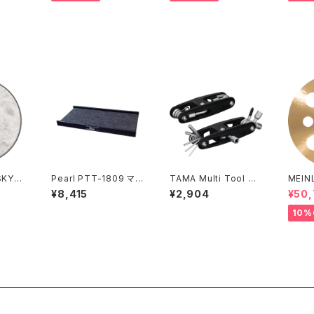
SKYN
Pearl PTT-1809 マレ
TAMA Multi Tool T
MEIN
OR 1
ット＆スティックテーブ
MT9
zance
¥8,415
¥2,904
¥50
514
ル
ash C
10%