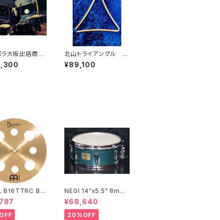
パラ大阪出店商
北山トライアングル 2
AMAHA 大坂昌彦
4 x φ9
3,300
¥89,100
ミナー使用 Absol
ybrid Maple Dr
t 18BD 12TT 1
/ GOLD CHAMP
 SPARKLE
L B16TTRC By
NEGI 14"x5.5" 8mm
 Traditional Tr
メイプル MR1455PI8-
,787
¥68,640
rash 16"
S2DMS
OFF
20%OFF