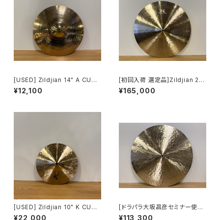
[USED] Zildjian 14" A CUST
[初回入荷 選定品]Zildjian 20"
OM MASTERSOUND HIHAT
Kerope Medium Thin Low
¥12,100
¥165,000
[トップのみ超特価]
Ride
[USED] Zildjian 10" K CUST
[ドラパラ大坂昌彦セミナー使用]
OM DARK SPLASH KC-10
Zildjian 22" K CONSTANTI
¥22,000
¥113,300