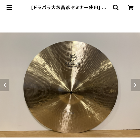
[ドラパラ大坂昌彦セミナー使用] Zil
djian 20" K CONSTANTINOPLE
BOUNCE RIDE | DRUM SHOP A
CT