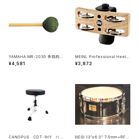
YAMAHA MR-2030 多目的マ
MEINL Professional Heel T
レット MR2030
ambourine - PHTA
¥4,581
¥3,872
CANOPUS CDT-1HY ハイ
NEGI 13"x6.0" 7.5mm+RF