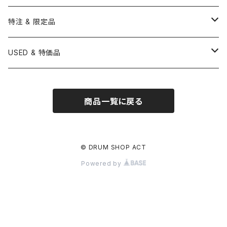
BONNEY DRUM JAPAN
UFIP
CLEANER
AQUARIAN
BRUSH
CASTANETS
10" HEAD
20" HEAD
MARIMBA
Link of Happiness
TAMBORIM
楽譜
Drum Pedals
BOOK ＆ MOVIE
CYMBAL CASE
BURR FINE COFFEE
特注 & 限定品
LUDWIG
ISTANBUL AGOP
SNARE SIDE
RODS
WOODBLOCK
12" HEAD
22" HEAD
VIBRAPHONE
打楽器ソロ
Single Pedal
Rhythm & Drums magazine
HAND PAN
GONG
Hadware Kits
PERCUSSION CASE
HI-HAT
ZIldjian 選定シンバル
USED & 特価品
GRETSCH
ISTANBUL MEHMET
SLEIGH BELLS
13" HEAD
24" HEAD
XYLOPHONE
鍵盤楽器ソロ
Twin Pedal
CAJON CASE
小物楽器
KEYBOARD
Drum Thrones
DRUM CASE
Pearl Eliminator Limited
楽譜
SONOR
BOSPHORUS
商品一覧に戻る
14" HEAD
GLOCKENSPIEL
アンサンブル
TAMBOURINE
Clamps&Attachment
ACCESSORY
2024年Pearl台湾ファクトリーツアー記念品
DW
MEINL
16" HEAD
TIMPANI
教則本
COWBELL
Tom Stands
2024年トルコツアーシンバル
© DRUM SHOP ACT
BRITISH DRUM CO.
AMEDIA
Powered by
BASSDRUMS
BLOCK
Tom Holders
Percussion Stands
TAMA新製品
SAKAE
MasterWork
その他
SLEIGH BELLS
DRUM SET
Other
刄田綴色 (東京事変) イベント記念限定品
建光
Ellis Cymbal