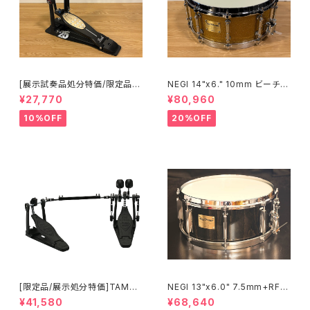
[展示試奏品処分特価/限定品]P
NEGI 14"x6." 10mm ビーチス
earl Eliminator 25th Annive
ネア S-B710K1460D-SPGD
¥27,770
¥80,960
rsary Limited Edition P-20
50C/B シングル ペダル
10%OFF
20%OFF
[限定品/展示処分特価]TAMA I
NEGI 13"x6.0" 7.5mm+RF
RON COBRA 600 Pedal DA
ビーチスネア S-B75R1360D8
¥41,580
¥68,640
RK SHADOW Edition Twin
-S2BK