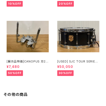
Pedal HP600DTWMB
10%OFF
20%OFF
[展示品特価]CANOPUS 刃2専
[USED] SJC TOUR SERIES
用ダブルタムクランプ Y-WTC
SNARE 14 × 6.5 マットブラッ
¥7,480
¥50,050
ク
50%OFF
30%OFF
その他の商品