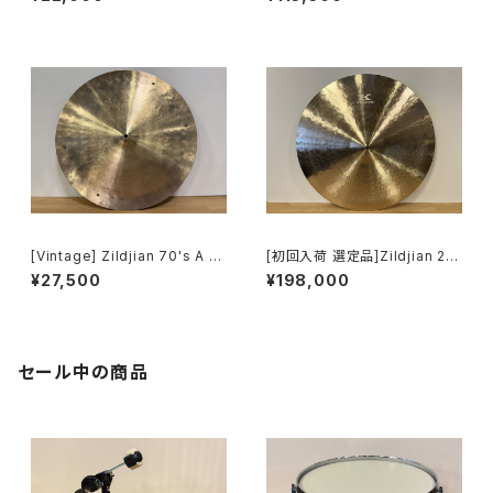
DARKSP
NOPLE THIN RIDE OVERHA
MMERED
[Vintage] Zildjian 70's A 2
[初回入荷 選定品]Zildjian 22"
0" SWISH
Kerope Medium Thin High
¥27,500
¥198,000
Ride
セール中の商品