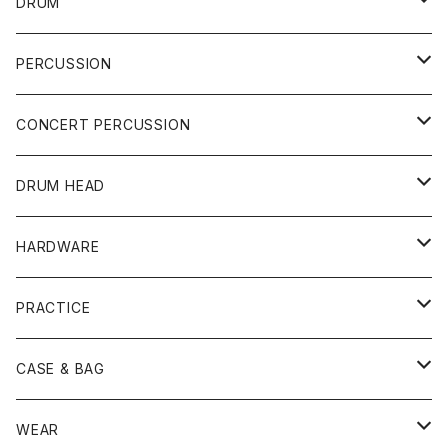
DRUM
DRUM SET
PERCUSSION
YAMAHA
SNARE
CAJON
CONCERT PERCUSSION
PEARL
TAMA
CYMBAL
CONGA
CONCERT SNARE
DRUM HEAD
TAMA
PEARL
ZILDJIAN
ACCESSORY
BONGO
CONCERT CYMBAL
SNARE HEAD
HARDWARE
CANOPUS
YAMAHA
SABIAN
MUTE
TABLA BONGO
PAIR CYMBAL
REMO
STICK
DJEMBE
小物楽器
TOM HEAD
Cymbal Stands
PRACTICE
OTHER
CANOPUS
小出
BEATER
SUSPENDED CYMBAL
EVANS
DRUM STICK
TAMBORIN
6" HEAD
Boom Stand
ELECTRICK DRUM
DARBUKA
STICK
BASS DRUM HEAD
Snare Stands
CYMBAL
CASE & BAG
USED / Vintage
NEGI Drums
PAISTE
SNARE WIRE
CYMBAL ACCESSORY
ASPR
MARCHING STICK
TRAIANGLE
8" HEAD
Straight Stand
18" HEAD
PANDEIRO
MALLET
OTHER HEAD
Hi-Hat Stands
PAD
STICK BAG
WEAR