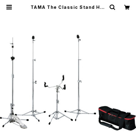
TAMA The Classic Stand Har
dware Kit HC4FB スタンドキット
| DRUM SHOP ACT