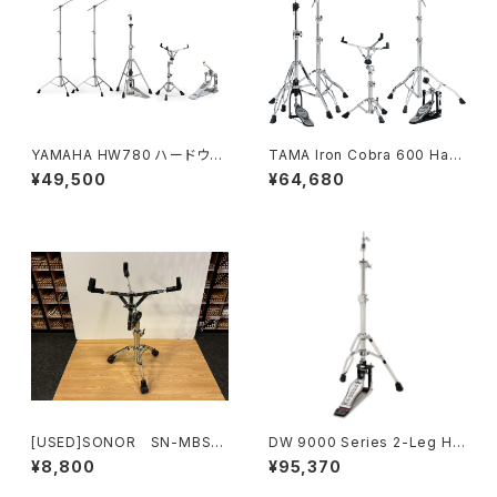
YAMAHA HW780 ハードウェ
TAMA Iron Cobra 600 Hard
アセット
ware Kit HV5WN スタンドキッ
¥49,500
¥64,680
ト
[USED]SONOR SN-MBS4
DW 9000 Series 2-Leg Hi-
000 スネア スタンド
Hat Stand (Extended Foot
¥8,800
¥95,370
board) DWCP9500TBXF