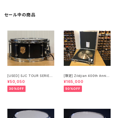
セール中の商品
[USED] SJC TOUR SERIES
[限定] Zildjian 400th Anniv
SNARE 14 × 6.5 マットブラッ
ersary Limited Edition Vaul
¥50,050
¥165,000
ク
t Cymbals Vintage A Ride
20" 1697g No.80 /200
30%OFF
50%OFF