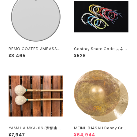
REMO COATED AMBASSAD
Gostray Snare Code スネア
OR 14" HEAD / 114BA-00
コード
¥3,465
¥528
YAMAHA MKA-06 (安倍圭子
MEINL B14SAH Benny Greb
モデル) マリンバ マレット MK
Signature Byzance Vintage
¥7,947
¥64,944