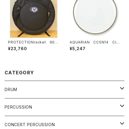
PROTECTIONracket 602
AQUARIAN CCSN14 Clas
0R シンバルケース 22" (リュ
sic Clear Snare Side 14イ
¥23,760
¥5,247
ックタイプ)
ンチ スネアサイド
CATEGORY
DRUM
DRUM SET
PERCUSSION
YAMAHA
SNARE
CAJON
CONCERT PERCUSSION