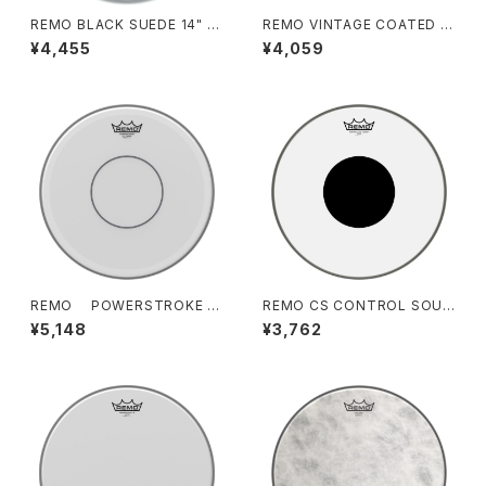
REMO BLACK SUEDE 14" H
REMO VINTAGE COATED A
EAD / SU-14ES/CS
mbassador 14" / VA-114
¥4,455
¥4,059
REMO POWERSTROKE 7
REMO CS CONTROL SOUN
7 COATED 14" / P7-114
D CLEAR 14" HEAD / CS-14
¥5,148
¥3,762