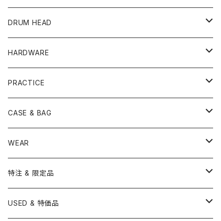
PEARL
TAMA
CYMBAL
CONGA
CONCERT SNARE
DRUM HEAD
TAMA
PEARL
ZILDJIAN
ACCESSORY
BONGO
CONCERT CYMBAL
SNARE HEAD
HARDWARE
CANOPUS
YAMAHA
SABIAN
MUTE
TABLA BONGO
PAIR CYMBAL
REMO
STICK
DJEMBE
小物楽器
TOM HEAD
Cymbal Stands
PRACTICE
OTHER
CANOPUS
小出
BEATER
SUSPENDED CYMBAL
EVANS
DRUM STICK
TAMBORIN
6" HEAD
Boom Stand
ELECTRICK DRUM
DARBUKA
STICK
BASS DRUM HEAD
Snare Stands
CYMBAL
CASE & BAG
USED / Vintage
NEGI Drums
PAISTE
SNARE WIRE
CYMBAL ACCESSORY
ASPR
MARCHING STICK
TRAIANGLE
8" HEAD
Straight Stand
18" HEAD
PANDEIRO
MALLET
OTHER HEAD
Hi-Hat Stands
PAD
STICK BAG
WEAR
BONNEY DRUM JAPAN
UFIP
CLEANER
AQUARIAN
BRUSH
CASTANETS
10" HEAD
20" HEAD
MARIMBA
Link of Happiness
TAMBORIM
楽譜
Drum Pedals
BOOK ＆ MOVIE
CYMBAL CASE
BURR FINE COFFEE
特注 & 限定品
LUDWIG
ISTANBUL AGOP
SNARE SIDE
RODS
WOODBLOCK
12" HEAD
22" HEAD
VIBRAPHONE
打楽器ソロ
Single Pedal
Rhythm & Drums magazine
HAND PAN
GONG
Hadware Kits
PERCUSSION CASE
HI-HAT
ZIldjian 選定シンバル
USED & 特価品
GRETSCH
ISTANBUL MEHMET