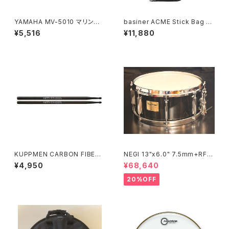
YAMAHA MV-5010 マリンバ
basiner ACME Stick Bag A
マレット MV5010
CME-ST-CG Charcoal Grey
¥5,516
¥11,880
KUPPMEN CARBON FIBER
NEGI 13"x6.0" 7.5mm+RF
DRUMSTICKS CFDS5B
ビーチスネア S-B75R1360D8
¥4,950
¥68,640
-S2BK
20%OFF