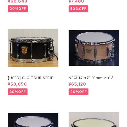
¥68,640
¥7,480
-S2BK
20%OFF
50%OFF
[USED] SJC TOUR SERIES
NEGI 14"x7" 10mm メイプル
SNARE 14 × 6.5 マットブラッ
スネア M10R1470P-S2N
¥50,050
¥65,120
ク
30%OFF
20%OFF