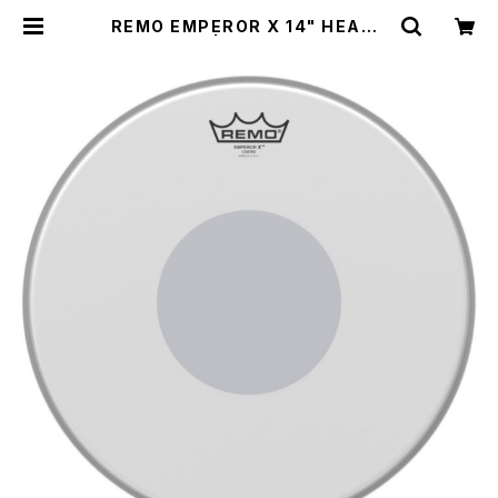
REMO EMPEROR X 14" HEAD /
CS-114BX | DRUM SHOP ACT