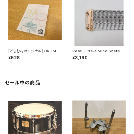
[どらむ村オリジナル] DRUM S
Pearl Ultra-Sound Snare W
HOP ACT × 柴犬ラク ひとこと
ires 20本 "I"-Type 13" 内面
¥528
¥3,190
便箋
当たり用 SN-1320I
セール中の商品