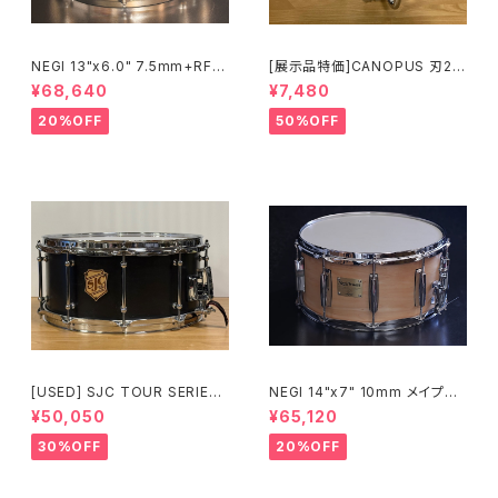
NEGI 13"x6.0" 7.5mm+RF
[展示品特価]CANOPUS 刃2専
ビーチスネア S-B75R1360D8
用ダブルタムクランプ Y-WTC
¥68,640
¥7,480
-S2BK
20%OFF
50%OFF
[USED] SJC TOUR SERIES
NEGI 14"x7" 10mm メイプル
SNARE 14 × 6.5 マットブラッ
スネア M10R1470P-S2N
¥50,050
¥65,120
ク
30%OFF
20%OFF