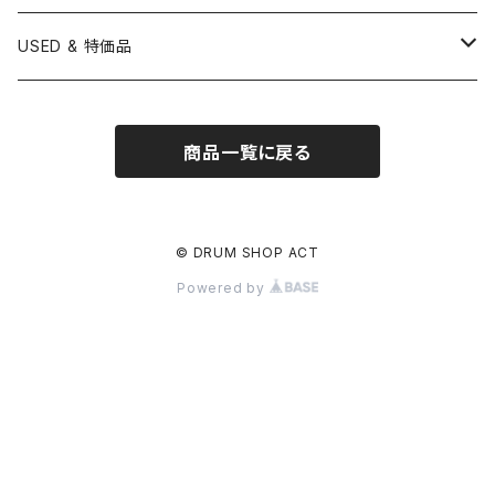
LUDWIG
ISTANBUL AGOP
SNARE SIDE
RODS
WOODBLOCK
12" HEAD
22" HEAD
VIBRAPHONE
打楽器ソロ
Single Pedal
Rhythm & Drums magazine
HAND PAN
GONG
Hadware Kits
PERCUSSION CASE
HI-HAT
ZIldjian 選定シンバル
USED & 特価品
GRETSCH
ISTANBUL MEHMET
SLEIGH BELLS
13" HEAD
24" HEAD
XYLOPHONE
鍵盤楽器ソロ
Twin Pedal
CAJON CASE
小物楽器
KEYBOARD
Drum Thrones
DRUM CASE
Pearl Eliminator Limited
楽譜
SONOR
BOSPHORUS
商品一覧に戻る
14" HEAD
GLOCKENSPIEL
アンサンブル
TAMBOURINE
Clamps&Attachment
ACCESSORY
2024年Pearl台湾ファクトリーツアー記念品
DW
MEINL
16" HEAD
TIMPANI
教則本
COWBELL
Tom Stands
2024年トルコツアーシンバル
© DRUM SHOP ACT
BRITISH DRUM CO.
AMEDIA
Powered by
BASSDRUMS
BLOCK
Tom Holders
Percussion Stands
TAMA新製品
SAKAE
MasterWork
その他
SLEIGH BELLS
DRUM SET
Other
刄田綴色 (東京事変) イベント記念限定品
建光
Ellis Cymbal
SHEKERE
SNARE
影丸イベント記念限定品
SJC
AGEAN
GUIRO