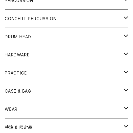
DRUM SET
PERCUSSION
YAMAHA
SNARE
CAJON
CONCERT PERCUSSION
PEARL
TAMA
CYMBAL
CONGA
CONCERT SNARE
DRUM HEAD
TAMA
PEARL
ZILDJIAN
ACCESSORY
BONGO
CONCERT CYMBAL
SNARE HEAD
HARDWARE
CANOPUS
YAMAHA
SABIAN
MUTE
TABLA BONGO
PAIR CYMBAL
REMO
STICK
DJEMBE
小物楽器
TOM HEAD
Cymbal Stands
PRACTICE
OTHER
CANOPUS
小出
BEATER
SUSPENDED CYMBAL
EVANS
DRUM STICK
TAMBORIN
6" HEAD
Boom Stand
ELECTRICK DRUM
DARBUKA
STICK
BASS DRUM HEAD
Snare Stands
CYMBAL
CASE & BAG
USED / Vintage
NEGI Drums
PAISTE
SNARE WIRE
CYMBAL ACCESSORY
ASPR
MARCHING STICK
TRAIANGLE
8" HEAD
Straight Stand
18" HEAD
PANDEIRO
MALLET
OTHER HEAD
Hi-Hat Stands
PAD
STICK BAG
WEAR
BONNEY DRUM JAPAN
UFIP
CLEANER
AQUARIAN
BRUSH
CASTANETS
10" HEAD
20" HEAD
MARIMBA
Link of Happiness
TAMBORIM
楽譜
Drum Pedals
BOOK ＆ MOVIE
CYMBAL CASE
BURR FINE COFFEE
特注 & 限定品