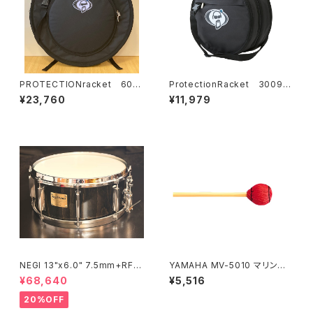
PROTECTIONracket 602
ProtectionRacket 3009C
0R シンバルケース 22" (リュ
14" ×8" スネアケース (ショ
¥23,760
¥11,979
ックタイプ)
ルダー)
NEGI 13"x6.0" 7.5mm+RF
YAMAHA MV-5010 マリンバ
ビーチスネア S-B75R1360D8
マレット MV5010
¥68,640
¥5,516
-S2BK
20%OFF