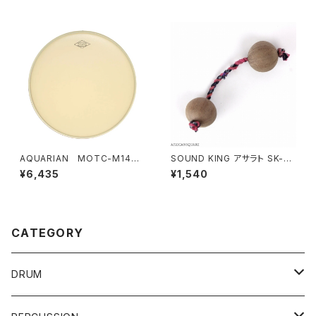
AQUARIAN MOTC-M14
SOUND KING アサラト SK-AS
Modern Vintage Medium
756
¥6,435
¥1,540
14インチ
CATEGORY
DRUM