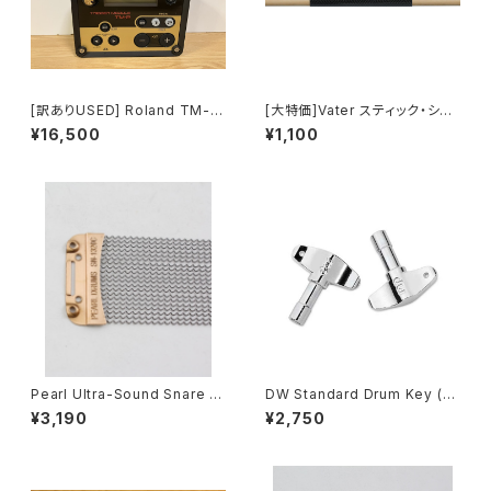
[訳ありUSED] Roland TM-2
[大特価]Vater スティック・シー
Trigger Module
ルド VSS
¥16,500
¥1,100
Pearl Ultra-Sound Snare W
DW Standard Drum Key (2-
ires 20本 "C"-Type 13" 内
Pack) DWSM801-2
¥3,190
¥2,750
面当たり用 SN-1320C