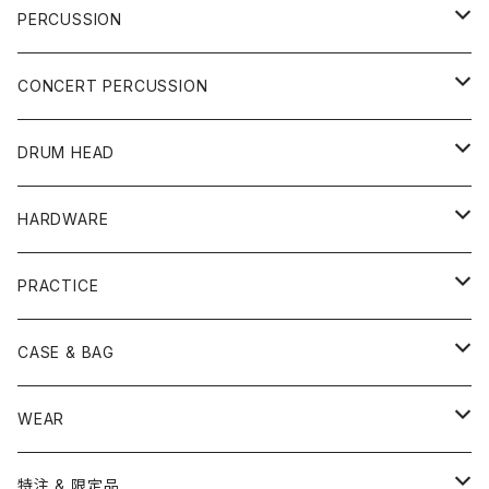
DRUM SET
PERCUSSION
YAMAHA
SNARE
CAJON
CONCERT PERCUSSION
PEARL
TAMA
CYMBAL
CONGA
CONCERT SNARE
DRUM HEAD
TAMA
PEARL
ZILDJIAN
ACCESSORY
BONGO
CONCERT CYMBAL
SNARE HEAD
HARDWARE
CANOPUS
YAMAHA
SABIAN
MUTE
TABLA BONGO
PAIR CYMBAL
REMO
STICK
DJEMBE
小物楽器
TOM HEAD
Cymbal Stands
PRACTICE
OTHER
CANOPUS
小出
BEATER
SUSPENDED CYMBAL
EVANS
DRUM STICK
TAMBORIN
6" HEAD
Boom Stand
ELECTRICK DRUM
DARBUKA
STICK
BASS DRUM HEAD
Snare Stands
CYMBAL
CASE & BAG
USED / Vintage
NEGI Drums
PAISTE
SNARE WIRE
CYMBAL ACCESSORY
ASPR
MARCHING STICK
TRAIANGLE
8" HEAD
Straight Stand
18" HEAD
PANDEIRO
MALLET
OTHER HEAD
Hi-Hat Stands
PAD
STICK BAG
WEAR
BONNEY DRUM JAPAN
UFIP
CLEANER
AQUARIAN
BRUSH
CASTANETS
10" HEAD
20" HEAD
MARIMBA
Link of Happiness
TAMBORIM
楽譜
Drum Pedals
BOOK ＆ MOVIE
CYMBAL CASE
BURR FINE COFFEE
特注 & 限定品