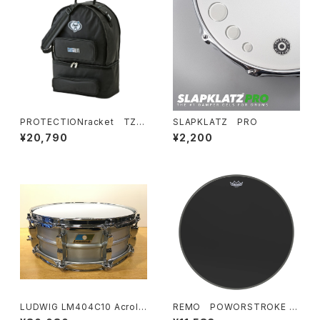
PROTECTIONracket TZ3
SLAPKLATZ PRO
016（4277-21）14’’ｘ6.5’’スネ
¥20,790
¥2,200
ア＆ダブルフットペダルケース
LUDWIG LM404C10 Acrolit
REMO POWORSTROKE 3
e 14×5 / 10-Lugs Snare Dru
EBONY 22” / P3-22ES