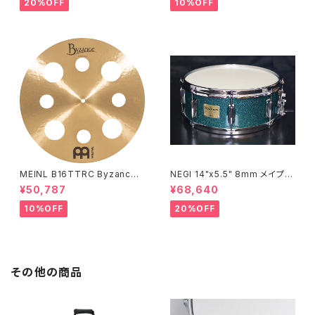
20%OFF
10%OFF
MEINL B16TTRC Byzance
NEGI 14"x5.5" 8mm メイプル
Traditional Trash Crash 16"
MR1455PI8-S2DMS
¥50,787
¥68,640
10%OFF
20%OFF
その他の商品