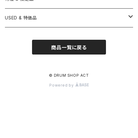
LUDWIG
ISTANBUL AGOP
SNARE SIDE
RODS
WOODBLOCK
12" HEAD
22" HEAD
VIBRAPHONE
打楽器ソロ
Single Pedal
Rhythm & Drums magazine
HAND PAN
GONG
Hadware Kits
PERCUSSION CASE
HI-HAT
ZIldjian 選定シンバル
USED & 特価品
GRETSCH
ISTANBUL MEHMET
SLEIGH BELLS
13" HEAD
24" HEAD
XYLOPHONE
鍵盤楽器ソロ
Twin Pedal
CAJON CASE
小物楽器
KEYBOARD
Drum Thrones
DRUM CASE
Pearl Eliminator Limited
楽譜
SONOR
BOSPHORUS
商品一覧に戻る
14" HEAD
GLOCKENSPIEL
アンサンブル
TAMBOURINE
Clamps&Attachment
ACCESSORY
2024年Pearl台湾ファクトリーツアー記念品
DW
MEINL
16" HEAD
TIMPANI
教則本
COWBELL
Tom Stands
2024年トルコツアーシンバル
© DRUM SHOP ACT
BRITISH DRUM CO.
AMEDIA
Powered by
BASSDRUMS
BLOCK
Tom Holders
Percussion Stands
TAMA新製品
SAKAE
MasterWork
その他
SLEIGH BELLS
DRUM SET
Other
刄田綴色 (東京事変) イベント記念限定品
建光
Ellis Cymbal
SHEKERE
SNARE
影丸イベント記念限定品
SJC
AGEAN