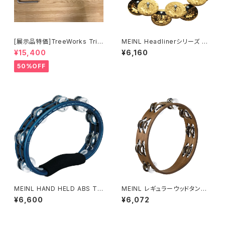
[展示品特価]TreeWorks Tria
MEINL Headlinerシリーズ ハ
ngleTree TRE04TT
イハットタンバリン ブラス ダブ
¥15,400
¥6,160
ル HTHH2B-BK
50%OFF
MEINL HAND HELD ABS TA
MEINL レギュラーウッドタンバ
MBOURIN 2 ROWS, ALUMI
リン、スチール製ジングル ダブ
¥6,600
¥6,072
NUM JINGLE BLUE TMT1
ル TA2WB
A-B