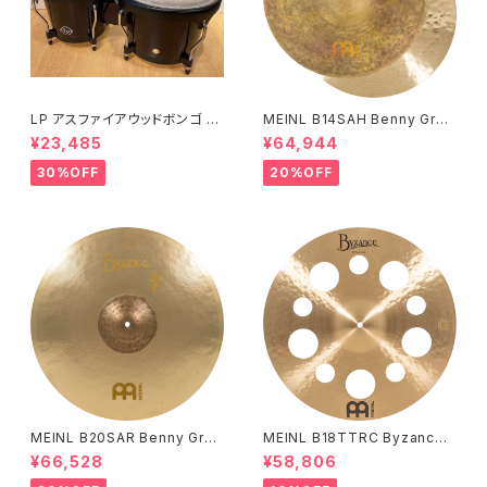
LP アスファイアウッドボンゴ LP
MEINL B14SAH Benny Greb
A601-DW (ダークウッド)
Signature Byzance Vintage
¥23,485
¥64,944
Sand Hihats 14"
30%OFF
20%OFF
MEINL B20SAR Benny Greb
MEINL B18TTRC Byzance
Signature Byzance Vintage
Traditional Trash Crash 18"
¥66,528
¥58,806
Sand Ride 20"