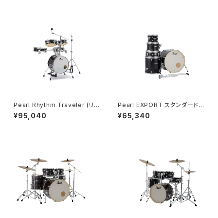
付き DMP825S/CN #225 Cla
ウェア シンバル付き RT-703/
ssic Satin Amburst
CN
Pearl Rhythm Traveler (リズ
Pearl EXPORT スタンダードサ
ムトラベラー) Version.4 ハー
イズ シェルパック 22BD 10T 1
¥95,040
¥65,340
ドウェア付き シンバル無し RT-
2T 16FT 14SD EXX725SPN/
645N/C4 #31 ジェットブラック
C #31 Jet Black