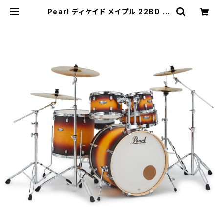
Pearl ディケイド メイプル 22BD 10
TT 12TT 16FT 14SD 2クラッシュ
仕様フルセット シンバル・ハードウェ
ア付き DMP825S/CN #225 Clas
sic Satin Amburst | DRUM SH
OP ACT