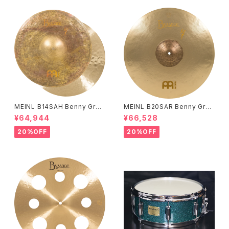
MEINL B14SAH Benny Greb
MEINL B20SAR Benny Greb
Signature Byzance Vintage
Signature Byzance Vintage
¥64,944
¥66,528
Sand Hihats 14"
Sand Ride 20"
20%OFF
20%OFF