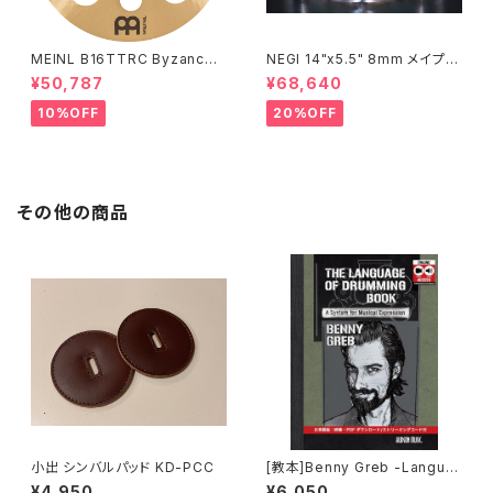
MEINL B16TTRC Byzance
NEGI 14"x5.5" 8mm メイプル
Traditional Trash Crash 16"
MR1455PI8-S2DMS
¥50,787
¥68,640
10%OFF
20%OFF
その他の商品
小出 シンバルパッド KD-PCC
[教本]Benny Greb -Langua
ge of Drumming-日本語翻訳
¥4,950
¥6,050