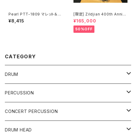
Pearl PTT-1809 マレット＆ス
[限定] Zildjian 400th Anniv
ティックテーブル
ersary Limited Edition Vaul
¥8,415
¥165,000
t Cymbals Vintage A Ride
20" 1697g No.80 /200
50%OFF
CATEGORY
DRUM
DRUM SET
PERCUSSION
YAMAHA
SNARE
CAJON
CONCERT PERCUSSION
PEARL
TAMA
CYMBAL
CONGA
CONCERT SNARE
DRUM HEAD