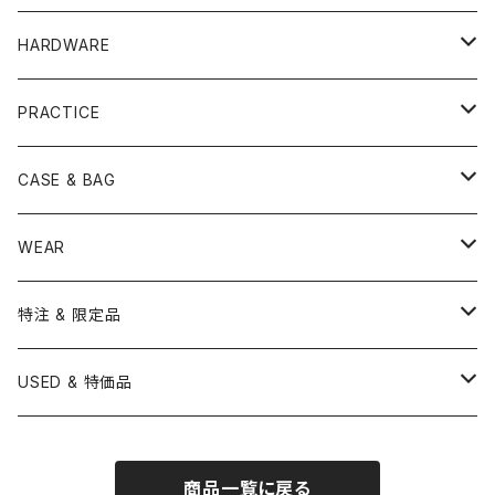
TAMA
PEARL
ZILDJIAN
ACCESSORY
BONGO
CONCERT CYMBAL
SNARE HEAD
HARDWARE
CANOPUS
YAMAHA
SABIAN
MUTE
TABLA BONGO
PAIR CYMBAL
REMO
STICK
DJEMBE
小物楽器
TOM HEAD
Cymbal Stands
PRACTICE
OTHER
CANOPUS
小出
BEATER
SUSPENDED CYMBAL
EVANS
DRUM STICK
TAMBORIN
6" HEAD
Boom Stand
ELECTRICK DRUM
DARBUKA
STICK
BASS DRUM HEAD
Snare Stands
CYMBAL
CASE & BAG
USED / Vintage
NEGI Drums
PAISTE
SNARE WIRE
CYMBAL ACCESSORY
ASPR
MARCHING STICK
TRAIANGLE
8" HEAD
Straight Stand
18" HEAD
PANDEIRO
MALLET
OTHER HEAD
Hi-Hat Stands
PAD
STICK BAG
WEAR
BONNEY DRUM JAPAN
UFIP
CLEANER
AQUARIAN
BRUSH
CASTANETS
10" HEAD
20" HEAD
MARIMBA
Link of Happiness
TAMBORIM
楽譜
Drum Pedals
BOOK ＆ MOVIE
CYMBAL CASE
BURR FINE COFFEE
特注 & 限定品
LUDWIG
ISTANBUL AGOP
SNARE SIDE
RODS
WOODBLOCK
12" HEAD
22" HEAD
VIBRAPHONE
打楽器ソロ
Single Pedal
Rhythm & Drums magazine
HAND PAN
GONG
Hadware Kits
PERCUSSION CASE
HI-HAT
ZIldjian 選定シンバル
USED & 特価品
GRETSCH
ISTANBUL MEHMET
SLEIGH BELLS
13" HEAD
24" HEAD
XYLOPHONE
鍵盤楽器ソロ
Twin Pedal
CAJON CASE
小物楽器
KEYBOARD
Drum Thrones
DRUM CASE
Pearl Eliminator Limited
楽譜
SONOR
BOSPHORUS
商品一覧に戻る
14" HEAD