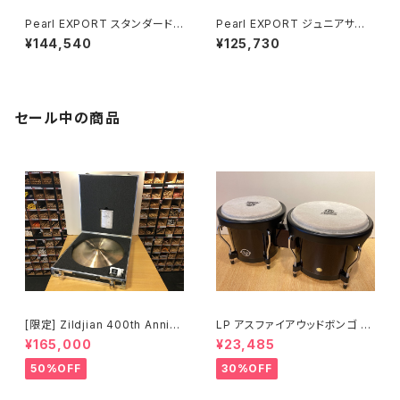
Pearl EXPORT スタンダードサ
Pearl EXPORT ジュニアサイ
イズ 2クラッシュ仕様 22BD 10
ズ 18BD 10T 12T 14FT 13SD
¥144,540
¥125,730
T 12T 16FT 14SD / シンバル・
/ シンバル・ハードウェア付き EX
ハードウェア付き EXX725SN/
X785N/C #31 Jet Black
C-2CS #779 Metallic Amet
hyst Twist
セール中の商品
[限定] Zildjian 400th Anniv
LP アスファイアウッドボンゴ LP
ersary Limited Edition Vaul
A601-DW (ダークウッド)
¥165,000
¥23,485
t Cymbals Vintage A Ride
20" 1697g No.80 /200
50%OFF
30%OFF