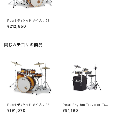
Pearl ディケイド メイプル 22B
D 10TT 12TT 16FT 14SD 2
¥212,850
クラッシュ仕様フルセット シンバ
ル・ハードウェア付き DMP825
S/CN #225 Classic Satin A
mburst
同じカテゴリの商品
Pearl ディケイド メイプル 22B
Pearl Rhythm Traveler "Bla
D 10TT 12TT 16FT 14SD フ
ck Box" (リズムトラベラー ブラ
¥191,070
¥91,190
ルセット シンバル・ハードウェア
ックボックス) Version.2 ハード