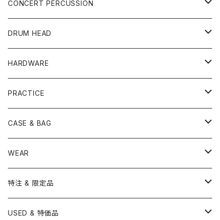
YAMAHA
SNARE
CAJON
CONCERT PERCUSSION
PEARL
TAMA
CYMBAL
CONGA
CONCERT SNARE
DRUM HEAD
TAMA
PEARL
ZILDJIAN
ACCESSORY
BONGO
CONCERT CYMBAL
SNARE HEAD
HARDWARE
CANOPUS
YAMAHA
SABIAN
MUTE
TABLA BONGO
PAIR CYMBAL
REMO
STICK
DJEMBE
小物楽器
TOM HEAD
Cymbal Stands
PRACTICE
OTHER
CANOPUS
小出
BEATER
SUSPENDED CYMBAL
EVANS
DRUM STICK
TAMBORIN
6" HEAD
Boom Stand
ELECTRICK DRUM
DARBUKA
STICK
BASS DRUM HEAD
Snare Stands
CYMBAL
CASE & BAG
USED / Vintage
NEGI Drums
PAISTE
SNARE WIRE
CYMBAL ACCESSORY
ASPR
MARCHING STICK
TRAIANGLE
8" HEAD
Straight Stand
18" HEAD
PANDEIRO
MALLET
OTHER HEAD
Hi-Hat Stands
PAD
STICK BAG
WEAR
BONNEY DRUM JAPAN
UFIP
CLEANER
AQUARIAN
BRUSH
CASTANETS
10" HEAD
20" HEAD
MARIMBA
Link of Happiness
TAMBORIM
楽譜
Drum Pedals
BOOK ＆ MOVIE
CYMBAL CASE
BURR FINE COFFEE
特注 & 限定品
LUDWIG
ISTANBUL AGOP
SNARE SIDE
RODS
WOODBLOCK
12" HEAD
22" HEAD
VIBRAPHONE
打楽器ソロ
Single Pedal
Rhythm & Drums magazine
HAND PAN
GONG
Hadware Kits
PERCUSSION CASE
HI-HAT
ZIldjian 選定シンバル
USED & 特価品