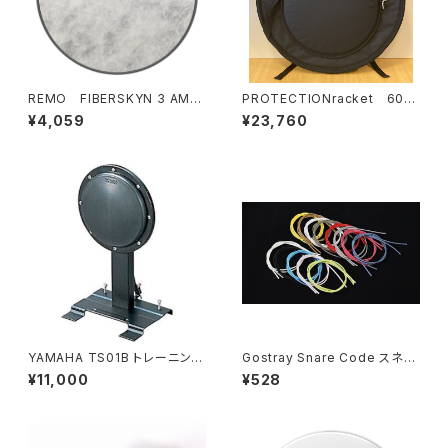
REMO FIBERSKYN 3 AMB
PROTECTIONracket 602
ASSADOR 10" HEAD / FA-
0R シンバルケース 22" (リュ
¥4,059
¥23,760
510
ックタイプ)
YAMAHA TS01B トレーニング
Gostray Snare Code スネア
パッド(バスドラム用)
コード
¥11,000
¥528