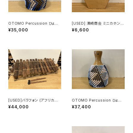
OTOMO Percussion ひょう
[USED] 濱崎商会 ミニカホン C
たん製シェケレ ブルー & ブラッ
AJONON（カホノン）MC-120
¥35,000
¥6,600
ク Shekere
[USED]バラフォン (アフリカ産 1
OTOMO Percussion ひょう
3音)
たん製シェケレ 北欧風トライア
¥44,000
¥37,400
ングル Shekere