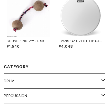
SOUND KING アサラト SK-AS
EVANS 14" UV1 CTD B14UV
756
1
¥1,540
¥4,048
CATEGORY
DRUM
DRUM SET
PERCUSSION