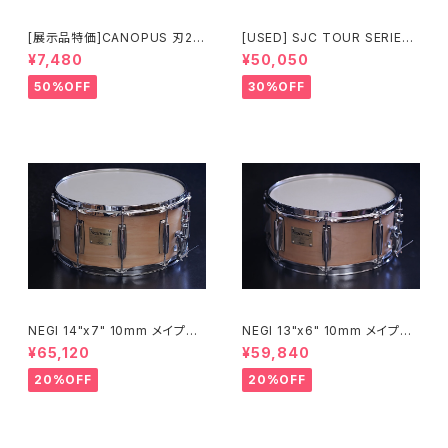
[展示品特価]CANOPUS 刃2専
[USED] SJC TOUR SERIES
用ダブルタムクランプ Y-WTC
SNARE 14 × 6.5 マットブラッ
¥7,480
¥50,050
ク
50%OFF
30%OFF
NEGI 14"x7" 10mm メイプル
NEGI 13"x6" 10mm メイプル
スネア M10R1470P-S2N
スネア M10R1360R8-S2N
¥65,120
¥59,840
20%OFF
20%OFF