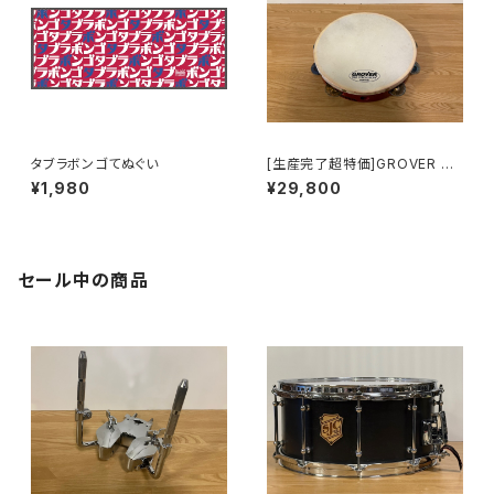
タブラボンゴてぬぐい
[生産完了超特価]GROVER PR
O PERCUSSION オーケストラ
¥1,980
¥29,800
タンバリン / カスタムドライ・加
熱式シルバー(シングル) GV-T1
HTS
セール中の商品