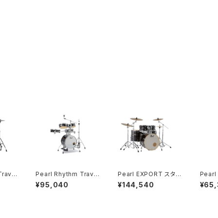
Travel
Pearl Rhythm Travel
Pearl EXPORT スタン
Pear
" (リズ
er (リズムトラベラー) V
ダードサイズ 2クラッシ
ダード
¥95,040
¥144,540
¥65
ラックボ
ersion.4 ハードウェア
ュ仕様 22BD 10T 12T
ク 22B
.2 ハー
付き シンバル無し RT-
16FT 14SD / シンバ
T 14SD EXX725SPN/
付き R
645N/C4 #31 ジェッ
ル・ハードウェア付き E
C #3
トブラック
XX725SN/C-2CS #7
79 Metallic Amethy