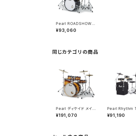
Pearl ROADSHOW
ドラムセット 22BD 10T
¥93,060
T 12TT 16FT 14SD
フルセット シンバル・ハ
ードウェア付き RS525
SCWN/CN #31 Jet B
lack
同じカテゴリの商品
Pearl ディケイド メイプ
Pearl Rhythm 
ル 22BD 10TT 12TT
er "Black Box
¥191,070
¥91,190
16FT 14SD フルセット
ムトラベラー ブ
シンバル・ハードウェア
ックス) Version
付き DMP825S/CN #
ドウェア シンバル
225 Classic Satin A
T-703/CN
mburst