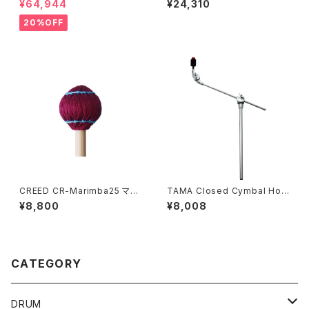
¥64,944
¥24,310
Sand Hihats 14"
20%OFF
CREED CR-Marimba25 マリ
TAMA Closed Cymbal Hol
ンバ マレット
der CA45EN
¥8,800
¥8,008
CATEGORY
DRUM