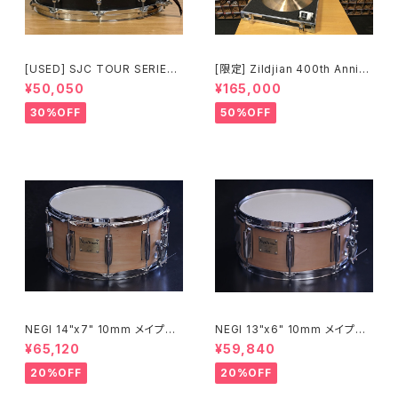
[USED] SJC TOUR SERIES
[限定] Zildjian 400th Anniv
SNARE 14 × 6.5 マットブラッ
ersary Limited Edition Vaul
¥50,050
¥165,000
ク
t Cymbals Vintage A Ride
20" 1697g No.80 /200
30%OFF
50%OFF
NEGI 14"x7" 10mm メイプル
NEGI 13"x6" 10mm メイプル
スネア M10R1470P-S2N
スネア M10R1360R8-S2N
¥65,120
¥59,840
20%OFF
20%OFF