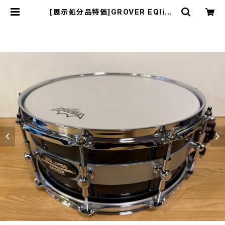
[展示処分品特価]GROVER EQlips
e デュアル・アペックス・スネアドラム
14"x6" GV-G1EQ6E[取り扱い終了
品] | DRUM SHOP ACT