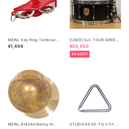
MEINL Key Ring Tambourin
[USED] SJC TOUR SERIES
e (Red) KRT-R
SNARE 14 × 6.5 マットブラッ
¥1,496
¥50,050
ク
30%OFF
MEINL B14SAH Benny Greb
STUDIO49 SD-Ti2 トライア
Signature Byzance Vintage
ングル