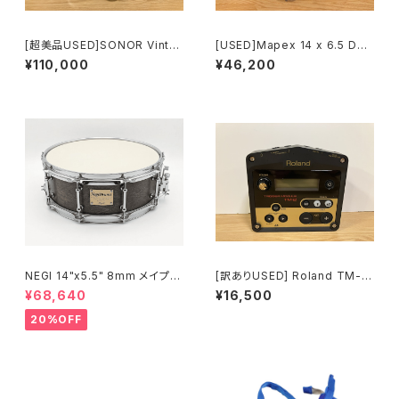
[超美品USED]SONOR Vinta
[USED]Mapex 14 x 6.5 Dee
ge Series Snare Drum 14"×
p Forest Walnut WTS465
¥110,000
¥46,200
6.5" VT-1465SDW #VN Vint
0WN
age Natural
NEGI 14"x5.5" 8mm メイプル
[訳ありUSED] Roland TM-2
MU1455P-S2DB
Trigger Module
¥68,640
¥16,500
20%OFF