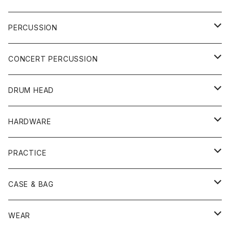
DRUM SET
PERCUSSION
YAMAHA
SNARE
CAJON
CONCERT PERCUSSION
PEARL
TAMA
CYMBAL
CONGA
CONCERT SNARE
DRUM HEAD
TAMA
PEARL
ZILDJIAN
ACCESSORY
BONGO
CONCERT CYMBAL
SNARE HEAD
HARDWARE
CANOPUS
YAMAHA
SABIAN
MUTE
TABLA BONGO
PAIR CYMBAL
REMO
STICK
DJEMBE
小物楽器
TOM HEAD
Cymbal Stands
PRACTICE
OTHER
CANOPUS
小出
BEATER
SUSPENDED CYMBAL
EVANS
DRUM STICK
TAMBORIN
6" HEAD
Boom Stand
ELECTRICK DRUM
DARBUKA
STICK
BASS DRUM HEAD
Snare Stands
CYMBAL
CASE & BAG
USED / Vintage
NEGI Drums
PAISTE
SNARE WIRE
CYMBAL ACCESSORY
ASPR
MARCHING STICK
TRAIANGLE
8" HEAD
Straight Stand
18" HEAD
PANDEIRO
MALLET
OTHER HEAD
Hi-Hat Stands
PAD
STICK BAG
WEAR