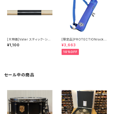
[大特価]Vater スティック・シー
[限定品]PROTECTIONracke
ルド VSS
t 30周年記念限定カラー3ペア
¥1,100
¥3,663
スティックバッグ 6027-00-07
10%OFF
セール中の商品