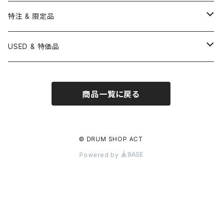
BONNEY DRUM JAPAN
UFIP
CLEANER
AQUARIAN
BRUSH
CASTANETS
10" HEAD
20" HEAD
MARIMBA
Link of Happiness
TAMBORIM
楽譜
Drum Pedals
BOOK ＆ MOVIE
CYMBAL CASE
BURR FINE COFFEE
特注 & 限定品
LUDWIG
ISTANBUL AGOP
SNARE SIDE
RODS
WOODBLOCK
12" HEAD
22" HEAD
VIBRAPHONE
打楽器ソロ
Single Pedal
Rhythm & Drums magazine
HAND PAN
GONG
Hadware Kits
PERCUSSION CASE
HI-HAT
ZIldjian 選定シンバル
USED & 特価品
GRETSCH
ISTANBUL MEHMET
SLEIGH BELLS
13" HEAD
24" HEAD
XYLOPHONE
鍵盤楽器ソロ
Twin Pedal
CAJON CASE
小物楽器
KEYBOARD
Drum Thrones
DRUM CASE
Pearl Eliminator Limited
楽譜
SONOR
BOSPHORUS
商品一覧に戻る
14" HEAD
GLOCKENSPIEL
アンサンブル
TAMBOURINE
Clamps&Attachment
ACCESSORY
2024年Pearl台湾ファクトリーツアー記念品
DW
MEINL
16" HEAD
TIMPANI
教則本
COWBELL
Tom Stands
2024年トルコツアーシンバル
© DRUM SHOP ACT
BRITISH DRUM CO.
AMEDIA
Powered by
BASSDRUMS
BLOCK
Tom Holders
Percussion Stands
TAMA新製品
SAKAE
MasterWork
その他
SLEIGH BELLS
DRUM SET
Other
刄田綴色 (東京事変) イベント記念限定品
建光
Ellis Cymbal
SHEKERE