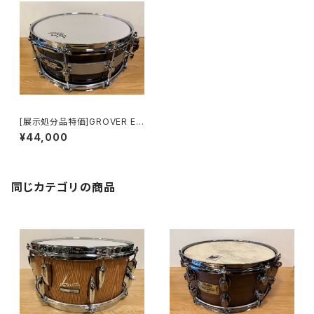
[展示処分品特価]GROVER EQ
lipse デュアル・アペックス・ス
¥44,000
ネアドラム 14"x6" GV-G1EQ6
E[取り扱い終了品]
同じカテゴリの商品