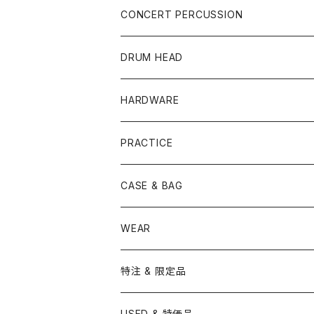
YAMAHA
SNARE
CAJON
CONCERT PERCUSSION
PEARL
TAMA
CYMBAL
CONGA
CONCERT SNARE
DRUM HEAD
TAMA
PEARL
ZILDJIAN
ACCESSORY
BONGO
CONCERT CYMBAL
SNARE HEAD
HARDWARE
CANOPUS
YAMAHA
SABIAN
MUTE
TABLA BONGO
PAIR CYMBAL
REMO
STICK
DJEMBE
小物楽器
TOM HEAD
Cymbal Stands
PRACTICE
OTHER
CANOPUS
小出
BEATER
SUSPENDED CYMBAL
EVANS
DRUM STICK
TAMBORIN
6" HEAD
Boom Stand
ELECTRICK DRUM
DARBUKA
STICK
BASS DRUM HEAD
Snare Stands
CYMBAL
CASE & BAG
USED / Vintage
NEGI Drums
PAISTE
SNARE WIRE
CYMBAL ACCESSORY
ASPR
MARCHING STICK
TRAIANGLE
8" HEAD
Straight Stand
18" HEAD
PANDEIRO
MALLET
OTHER HEAD
Hi-Hat Stands
PAD
STICK BAG
WEAR
BONNEY DRUM JAPAN
UFIP
CLEANER
AQUARIAN
BRUSH
CASTANETS
10" HEAD
20" HEAD
MARIMBA
Link of Happiness
TAMBORIM
楽譜
Drum Pedals
BOOK ＆ MOVIE
CYMBAL CASE
BURR FINE COFFEE
特注 & 限定品
LUDWIG
ISTANBUL AGOP
SNARE SIDE
RODS
WOODBLOCK
12" HEAD
22" HEAD
VIBRAPHONE
打楽器ソロ
Single Pedal
Rhythm & Drums magazine
HAND PAN
GONG
Hadware Kits
PERCUSSION CASE
HI-HAT
ZIldjian 選定シンバル
USED & 特価品