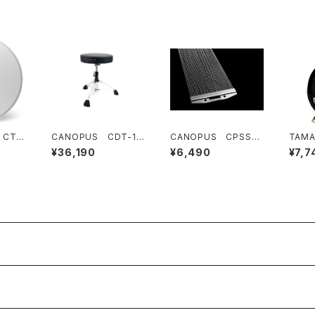
1 CTD
CANOPUS CDT-1H
CANOPUS CPSS-B
TAMA
Y ハイブリッド・ドラム
B14SNP30 Back B
esign
¥36,190
¥6,490
¥7,7
スローン
eat Snare Wire 30 3
Cymba
0本 14" 内面当たり用
TCB1