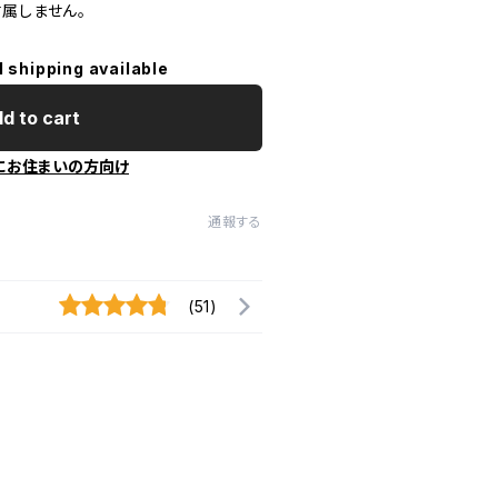
属しません。
l shipping available
d to cart
にお住まいの方向け
通報する
(51)