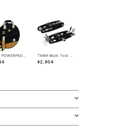
 POWERPAD D
TAMA Multi Tool T
er Collection
MT9
44
¥2,904
l Bag for 18"
8BK