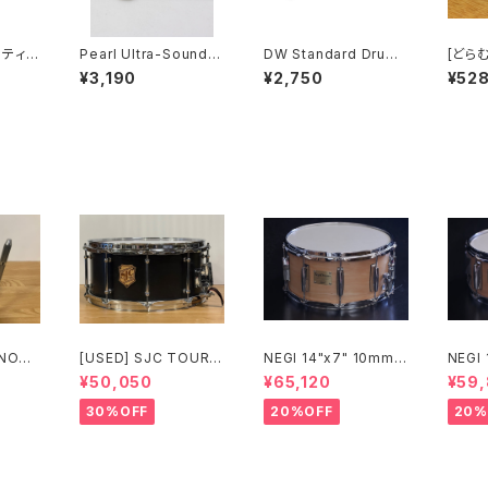
スティッ
Pearl Ultra-Sound S
DW Standard Drum
[どら
S
nare Wires 20本
Key (2-Pack) DWSM
RUM 
¥3,190
¥2,750
¥52
"C"-Type 13" 内面当
801-2
柴犬ラ
たり用 SN-1320C
NOPU
[USED] SJC TOUR S
NEGI 14"x7" 10mm
NEGI
ルタムク
ERIES SNARE 14 × 6.
メイプルスネア M10R1
メイプ
¥50,050
¥65,120
¥59
5 マットブラック
470P-S2N
360R
30%OFF
20%OFF
20%