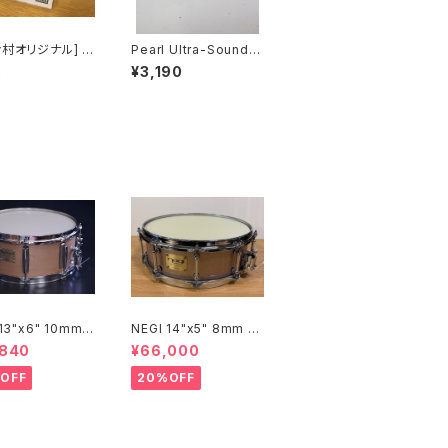
む村オリジナル] D
Pearl Ultra-Sound S
SHOP ACT ×
nare Wires 20本 "I"-
8
¥3,190
ク ひとこと便箋
Type 13" 内面当たり
用 SN-1320I
 13"x6" 10mm
NEGI 14"x5" 8mm メ
ルスネア M10R1
イプルスネア SW-MU1
,840
¥66,000
8-S2N
450PI-S2HB
OFF
20%OFF