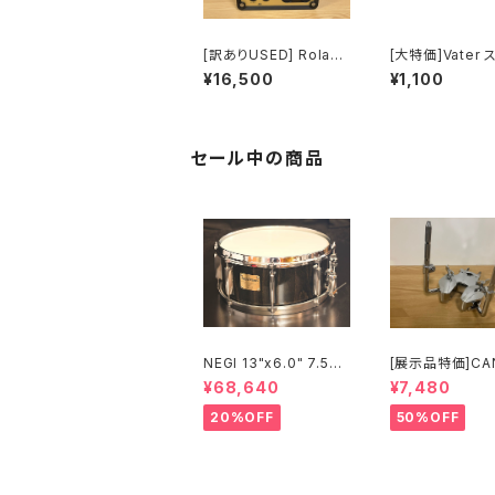
[訳ありUSED] Roland
[大特価]Vater 
TM-2 Trigger Modu
ク・シールド VS
¥16,500
¥1,100
le
セール中の商品
NEGI 13"x6.0" 7.5m
[展示品特価]CA
m+RF ビーチスネア S
S 刃2専用ダブ
¥68,640
¥7,480
-B75R1360D8-S2B
ランプ Y-WTC
K
20%OFF
50%OFF