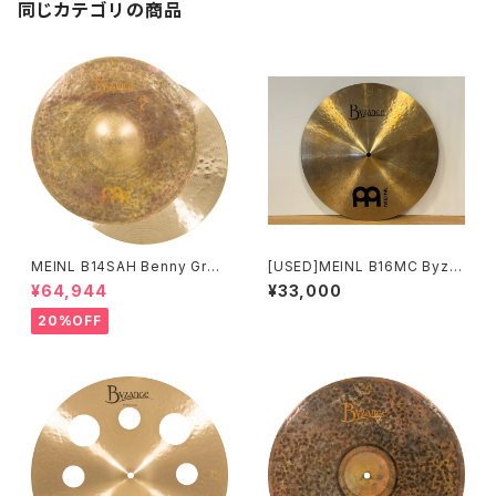
同じカテゴリの商品
MEINL B14SAH Benny Greb
[USED]MEINL B16MC Byza
Signature Byzance Vintage
nce Traditional Medium Cr
¥64,944
¥33,000
Sand Hihats 14"
ash 16"
20%OFF