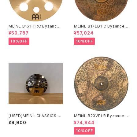
MEINL B16TTRC Byzance
MEINL B17EDTC Byzance E
Traditional Trash Crash 16"
xtra Dry Thin Crash 17"
¥50,787
¥57,024
10%OFF
10%OFF
[USED]MEINL CLASSICS C
MEINL B20VPLR Byzance V
USTOM BRILLIANT 8"Bell
intage Pure Light Ride 20"
¥9,900
¥74,844
CC8B-B
10%OFF