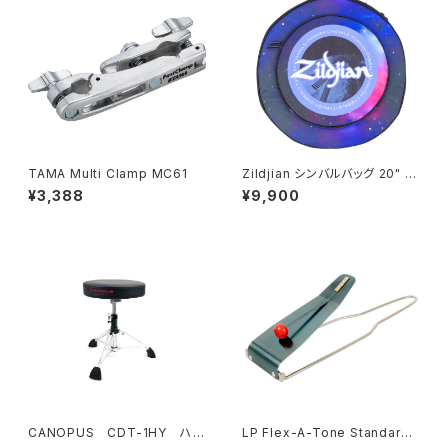
TAMA Multi Clamp MC61
Zildjian シンバルバッグ 20" ﾊﾟ
ｰﾌﾟﾙｷﾞｬﾗｸｼｰ ZXCB00320
¥3,388
¥9,900
CANOPUS CDT-1HY ハイ
LP Flex-A-Tone Standard
ブリッド・ドラムスローン
LP1-5