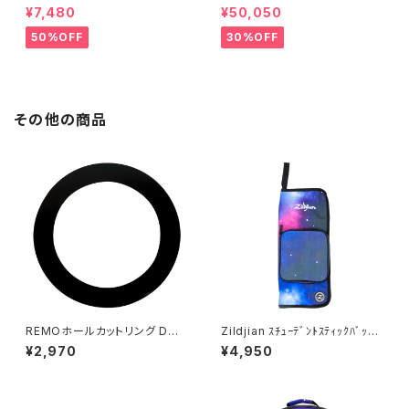
用ダブルタムクランプ Y-WTC
SNARE 14 × 6.5 マットブラッ
¥7,480
¥50,050
ク
50%OFF
30%OFF
その他の商品
REMOホールカットリング DM-
Zildjian ｽﾁｭｰﾃﾞﾝﾄｽﾃｨｯｸﾊﾞｯ
5 (ブラック)
ｸ ﾊﾟｰﾌﾟﾙｷﾞｬﾗｸｼｰ ZXSB003
¥2,970
¥4,950
02