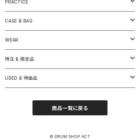
MUTE
TABLA BONGO
PAIR CYMBAL
REMO
STICK
DJEMBE
小物楽器
TOM HEAD
Cymbal Stands
PRACTICE
OTHER
CANOPUS
小出
BEATER
SUSPENDED CYMBAL
EVANS
DRUM STICK
TAMBORIN
6" HEAD
Boom Stand
ELECTRICK DRUM
DARBUKA
STICK
BASS DRUM HEAD
Snare Stands
CYMBAL
CASE & BAG
USED / Vintage
NEGI Drums
PAISTE
SNARE WIRE
CYMBAL ACCESSORY
ASPR
MARCHING STICK
TRAIANGLE
8" HEAD
Straight Stand
18" HEAD
PANDEIRO
MALLET
OTHER HEAD
Hi-Hat Stands
PAD
STICK BAG
WEAR
BONNEY DRUM JAPAN
UFIP
CLEANER
AQUARIAN
BRUSH
CASTANETS
10" HEAD
20" HEAD
MARIMBA
Link of Happiness
TAMBORIM
楽譜
Drum Pedals
BOOK ＆ MOVIE
CYMBAL CASE
BURR FINE COFFEE
特注 & 限定品
LUDWIG
ISTANBUL AGOP
SNARE SIDE
RODS
WOODBLOCK
12" HEAD
22" HEAD
VIBRAPHONE
打楽器ソロ
Single Pedal
Rhythm & Drums magazine
HAND PAN
GONG
Hadware Kits
PERCUSSION CASE
HI-HAT
ZIldjian 選定シンバル
USED & 特価品
GRETSCH
ISTANBUL MEHMET
SLEIGH BELLS
13" HEAD
24" HEAD
XYLOPHONE
鍵盤楽器ソロ
Twin Pedal
CAJON CASE
小物楽器
KEYBOARD
Drum Thrones
DRUM CASE
Pearl Eliminator Limited
楽譜
SONOR
BOSPHORUS
商品一覧に戻る
14" HEAD
GLOCKENSPIEL
アンサンブル
TAMBOURINE
Clamps&Attachment
ACCESSORY
2024年Pearl台湾ファクトリーツアー記念品
DW
MEINL
16" HEAD
TIMPANI
教則本
COWBELL
Tom Stands
2024年トルコツアーシンバル
© DRUM SHOP ACT