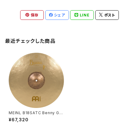
保存
シェア
LINE
ポスト
最近チェックした商品
MEINL B18SATC Benny Gre
b Signature Byzance Vinta
¥67,320
ge Sand Thin Crash 18"