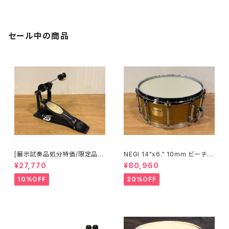
セール中の商品
[展示試奏品処分特価/限定品]P
NEGI 14"x6." 10mm ビーチス
earl Eliminator 25th Annive
ネア S-B710K1460D-SPGD
¥27,770
¥80,960
rsary Limited Edition P-20
50C/B シングル ペダル
10%OFF
20%OFF