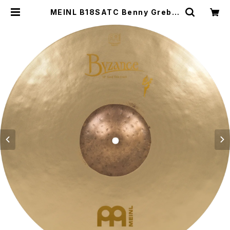
MEINL B18SATC Benny Greb S
ignature Byzance Vintage Sa
nd Thin Crash 18" | DRUM SH
OP ACT