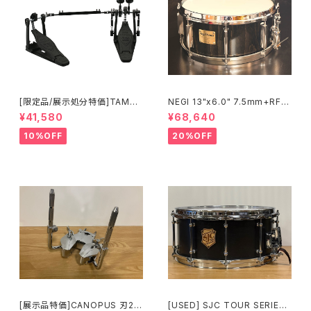
[限定品/展示処分特価]TAMA I
NEGI 13"x6.0" 7.5mm+RF
RON COBRA 600 Pedal DA
ビーチスネア S-B75R1360D8
¥41,580
¥68,640
RK SHADOW Edition Twin
-S2BK
Pedal HP600DTWMB
10%OFF
20%OFF
[展示品特価]CANOPUS 刃2専
[USED] SJC TOUR SERIES