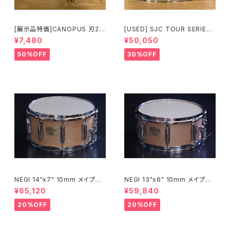
[展示品特価]CANOPUS 刃2専
[USED] SJC TOUR SERIES
用ダブルタムクランプ Y-WTC
SNARE 14 × 6.5 マットブラッ
¥7,480
¥50,050
ク
50%OFF
30%OFF
NEGI 14"x7" 10mm メイプル
NEGI 13"x6" 10mm メイプル
スネア M10R1470P-S2N
スネア M10R1360R8-S2N
¥65,120
¥59,840
20%OFF
20%OFF