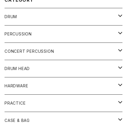
CATEGORY
DRUM
DRUM SET
PERCUSSION
YAMAHA
SNARE
CAJON
CONCERT PERCUSSION
PEARL
TAMA
CYMBAL
CONGA
CONCERT SNARE
DRUM HEAD
TAMA
PEARL
ZILDJIAN
ACCESSORY
BONGO
CONCERT CYMBAL
SNARE HEAD
HARDWARE
CANOPUS
YAMAHA
SABIAN
MUTE
TABLA BONGO
PAIR CYMBAL
REMO
STICK
DJEMBE
小物楽器
TOM HEAD
Cymbal Stands
PRACTICE
OTHER
CANOPUS
小出
BEATER
SUSPENDED CYMBAL
EVANS
DRUM STICK
TAMBORIN
6" HEAD
Boom Stand
ELECTRICK DRUM
DARBUKA
STICK
BASS DRUM HEAD
Snare Stands
CYMBAL
CASE & BAG