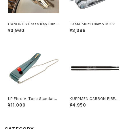
CANOPUS Brass Key Bundl
TAMA Multi Clamp MC61
e Muffler KM-1 柏倉隆史 共
¥3,960
¥3,388
同開発
LP Flex-A-Tone Standard
KUPPMEN CARBON FIBER
LP1-5
DRUMSTICKS CFDS5B
¥11,000
¥4,950