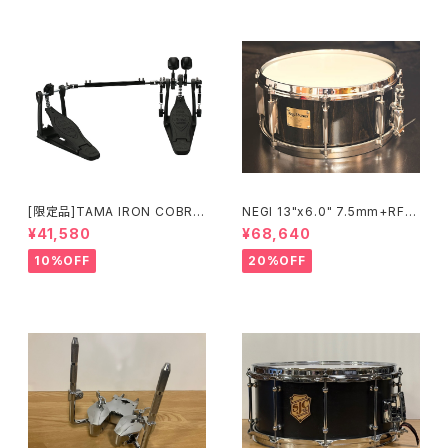
[限定品]TAMA IRON COBRA
NEGI 13"x6.0" 7.5mm+RF
600 Pedal DARK SHADOW
ビーチスネア S-B75R1360D8
¥41,580
¥68,640
Edition Twin Pedal HP600
-S2BK
DTWMB
10%OFF
20%OFF