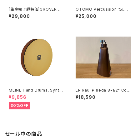
[生産完了超特価]GROVER PR
OTOMO Percussion ひょう
O PERCUSSION オーケストラ
たん製シェケレ ピアノ Sheker
¥29,800
¥25,000
タンバリン / カスタムドライ・加
e
熱式シルバー(シングル) GV-T1
HTS
MEINL Hand Drums, Synth
LP Raul Pineda 8-1/2" Cow
etic head 16インチ HD16AB
bell LP576-RP
¥9,856
¥18,590
-TF
30%OFF
セール中の商品