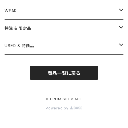
USED / Vintage
NEGI Drums
PAISTE
SNARE WIRE
CYMBAL ACCESSORY
ASPR
MARCHING STICK
TRAIANGLE
8" HEAD
Straight Stand
18" HEAD
PANDEIRO
MALLET
OTHER HEAD
Hi-Hat Stands
PAD
STICK BAG
WEAR
BONNEY DRUM JAPAN
UFIP
CLEANER
AQUARIAN
BRUSH
CASTANETS
10" HEAD
20" HEAD
MARIMBA
Link of Happiness
TAMBORIM
楽譜
Drum Pedals
BOOK ＆ MOVIE
CYMBAL CASE
BURR FINE COFFEE
特注 & 限定品
LUDWIG
ISTANBUL AGOP
SNARE SIDE
RODS
WOODBLOCK
12" HEAD
22" HEAD
VIBRAPHONE
打楽器ソロ
Single Pedal
Rhythm & Drums magazine
HAND PAN
GONG
Hadware Kits
PERCUSSION CASE
HI-HAT
ZIldjian 選定シンバル
USED & 特価品
GRETSCH
ISTANBUL MEHMET
SLEIGH BELLS
13" HEAD
24" HEAD
XYLOPHONE
鍵盤楽器ソロ
Twin Pedal
CAJON CASE
小物楽器
KEYBOARD
Drum Thrones
DRUM CASE
Pearl Eliminator Limited
楽譜
SONOR
BOSPHORUS
商品一覧に戻る
14" HEAD
GLOCKENSPIEL
アンサンブル
TAMBOURINE
Clamps&Attachment
ACCESSORY
2024年Pearl台湾ファクトリーツアー記念品
DW
MEINL
16" HEAD
TIMPANI
教則本
COWBELL
Tom Stands
2024年トルコツアーシンバル
© DRUM SHOP ACT
BRITISH DRUM CO.
AMEDIA
Powered by
BASSDRUMS
BLOCK
Tom Holders
Percussion Stands
TAMA新製品
SAKAE
MasterWork
その他