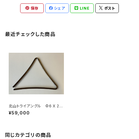
保存
シェア
LINE
ポスト
最近チェックした商品
北山トライアングル Φ6 X 210
ｍｍ
¥59,000
同じカテゴリの商品