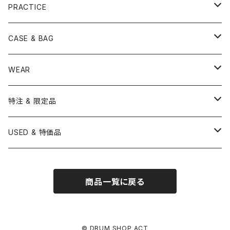
YAMAHA
SABIAN
MUTE
TABLA BONGO
PAIR CYMBAL
REMO
STICK
DJEMBE
小物楽器
TOM HEAD
Cymbal Stands
PRACTICE
OTHER
CANOPUS
小出
BEATER
SUSPENDED CYMBAL
EVANS
DRUM STICK
TAMBORIN
6" HEAD
Boom Stand
ELECTRICK DRUM
DARBUKA
STICK
BASS DRUM HEAD
Snare Stands
CYMBAL
CASE & BAG
USED / Vintage
NEGI Drums
PAISTE
SNARE WIRE
CYMBAL ACCESSORY
ASPR
MARCHING STICK
TRAIANGLE
8" HEAD
Straight Stand
18" HEAD
PANDEIRO
MALLET
OTHER HEAD
Hi-Hat Stands
PAD
STICK BAG
WEAR
BONNEY DRUM JAPAN
UFIP
CLEANER
AQUARIAN
BRUSH
CASTANETS
10" HEAD
20" HEAD
MARIMBA
Link of Happiness
TAMBORIM
楽譜
Drum Pedals
BOOK ＆ MOVIE
CYMBAL CASE
BURR FINE COFFEE
特注 & 限定品
LUDWIG
ISTANBUL AGOP
SNARE SIDE
RODS
WOODBLOCK
12" HEAD
22" HEAD
VIBRAPHONE
打楽器ソロ
Single Pedal
Rhythm & Drums magazine
HAND PAN
GONG
Hadware Kits
PERCUSSION CASE
HI-HAT
ZIldjian 選定シンバル
USED & 特価品
GRETSCH
ISTANBUL MEHMET
SLEIGH BELLS
13" HEAD
24" HEAD
XYLOPHONE
鍵盤楽器ソロ
Twin Pedal
CAJON CASE
小物楽器
KEYBOARD
Drum Thrones
DRUM CASE
Pearl Eliminator Limited
楽譜
SONOR
BOSPHORUS
商品一覧に戻る
14" HEAD
GLOCKENSPIEL
アンサンブル
TAMBOURINE
Clamps&Attachment
ACCESSORY
2024年Pearl台湾ファクトリーツアー記念品
DW
MEINL
16" HEAD
TIMPANI
教則本
COWBELL
Tom Stands
2024年トルコツアーシンバル
© DRUM SHOP ACT