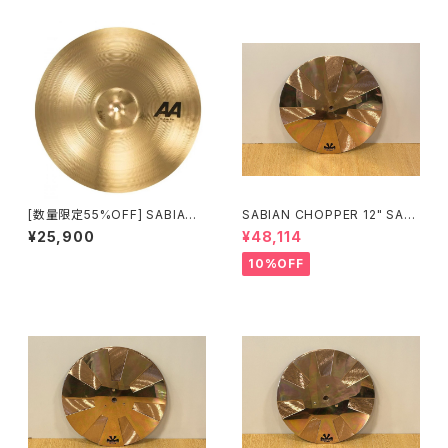
[数量限定55%OFF] SABIAN
SABIAN CHOPPER 12" SAB-
AA 20" MEDIUM RIDE AA-2
CHO12
¥25,900
¥48,114
0MR-B
10%OFF