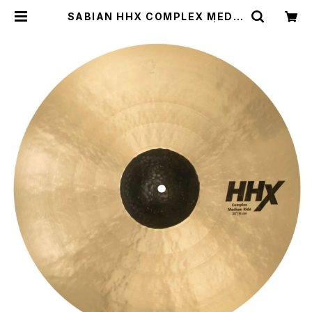
SABIAN HHX COMPLEX MEDIU
M RIDE 20" HHX-20CMR | DRU
M SHOP ACT