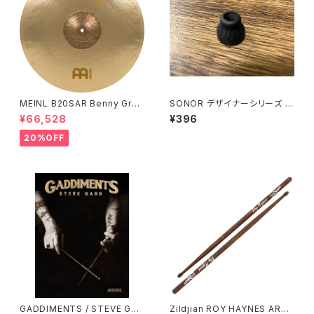
MEINL B20SAR Benny Greb
SONOR デザイナーシリーズ 用
Signature Byzance Vintage
チューンセーフ SN-7582090
¥66,528
¥396
Sand Ride 20"
0
20%OFF
GADDIMENTS / STEVE GAD
Zildjian ROY HAYNES ARTI