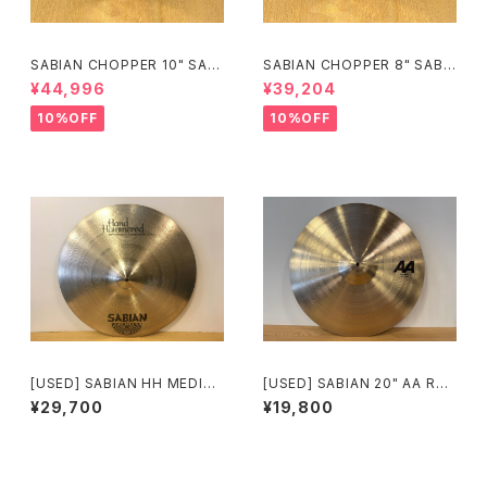
SABIAN CHOPPER 10" SAB
SABIAN CHOPPER 8" SAB-
-CHO10
CHO8
¥44,996
¥39,204
10%OFF
10%OFF
[USED] SABIAN HH MEDIU
[USED] SABIAN 20" AA RO
M HEAVY RIDE 20″ HH-20
CK RIDE
¥29,700
¥19,800
MHR