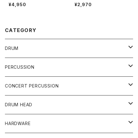
D
ST SERIES DRUMSTICK ド
¥4,950
¥2,970
ラムスティック ZASRH
CATEGORY
DRUM
DRUM SET
PERCUSSION
YAMAHA
SNARE
CAJON
CONCERT PERCUSSION
PEARL
TAMA
CYMBAL
CONGA
CONCERT SNARE
DRUM HEAD
TAMA
PEARL
ZILDJIAN
ACCESSORY
BONGO
CONCERT CYMBAL
SNARE HEAD
HARDWARE
CANOPUS