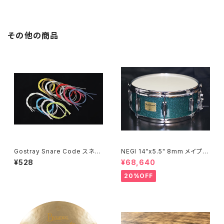
その他の商品
Gostray Snare Code スネア
NEGI 14"x5.5" 8mm メイプル
コード
MR1455PI8-S2DMS
¥528
¥68,640
20%OFF