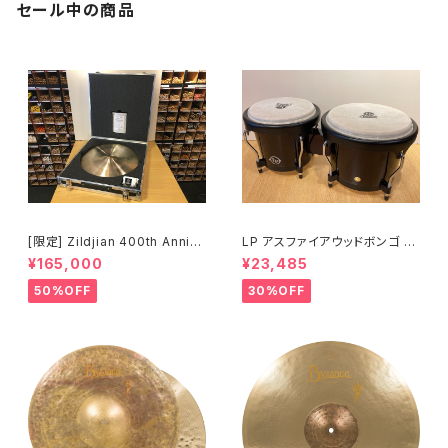
セール中の商品
[限定] Zildjian 400th Anniv
LP アスファイアウッドボンゴ LP
ersary Limited Edition Vaul
A601-DW (ダークウッド)
¥165,000
¥23,485
t Cymbals Vintage A Ride
20" 1697g No.80 /200
50%OFF
30%OFF