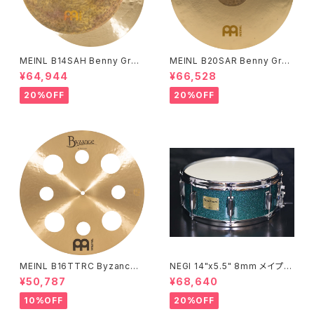
MEINL B14SAH Benny Greb
MEINL B20SAR Benny Greb
Signature Byzance Vintage
Signature Byzance Vintage
¥64,944
¥66,528
Sand Hihats 14"
Sand Ride 20"
20%OFF
20%OFF
MEINL B16TTRC Byzance
NEGI 14"x5.5" 8mm メイプル
Traditional Trash Crash 16"
MR1455PI8-S2DMS
¥50,787
¥68,640
10%OFF
20%OFF