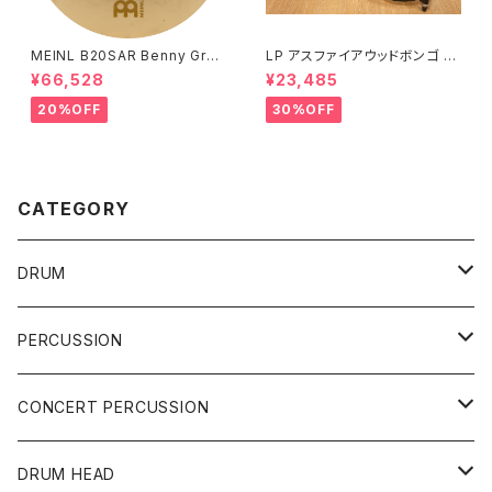
MEINL B20SAR Benny Greb
LP アスファイアウッドボンゴ LP
Signature Byzance Vintage
A601-DW (ダークウッド)
¥66,528
¥23,485
Sand Ride 20"
20%OFF
30%OFF
CATEGORY
DRUM
DRUM SET
PERCUSSION
YAMAHA
SNARE
CAJON
CONCERT PERCUSSION
PEARL
TAMA
CYMBAL
CONGA
CONCERT SNARE
DRUM HEAD