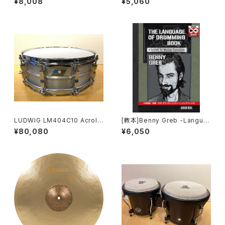
¥8,008
¥5,060
LUDWIG LM404C10 Acrolit
[教本]Benny Greb -Langua
e 14×5 / 10-Lugs Snare Dru
ge of Drumming-日本語翻訳
¥80,080
¥6,050
m
版