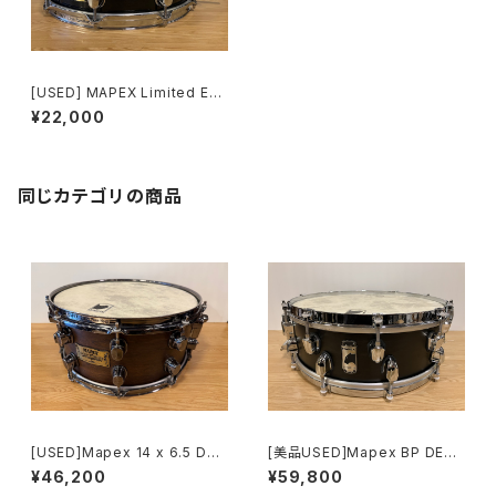
[USED] MAPEX Limited Edit
ion 200 Maple Classic 14×
¥22,000
3.5
同じカテゴリの商品
[USED]Mapex 14 x 6.5 Dee
[美品USED]Mapex BP DESI
p Forest Walnut WTS465
GN LAB EQUINOX 14 x 5 BP
¥46,200
¥59,800
0WN
ML4500CFB