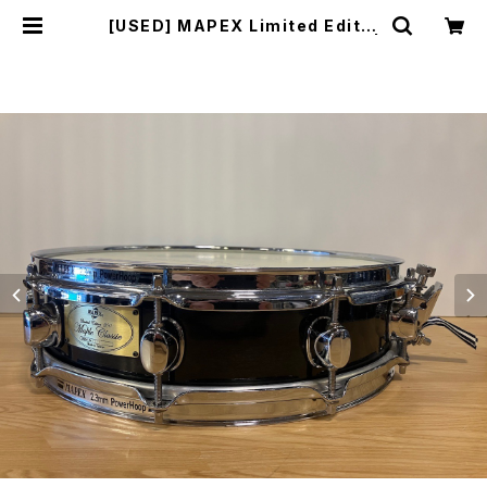
[USED] MAPEX Limited Editio
n 200 Maple Classic 14× 3.5 |
DRUM SHOP ACT