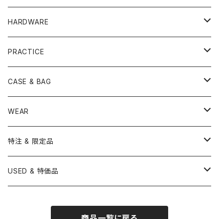
TAMA
PEARL
ZILDJIAN
ACCESSORY
BONGO
CONCERT CYMBAL
SNARE HEAD
HARDWARE
CANOPUS
YAMAHA
SABIAN
MUTE
TABLA BONGO
PAIR CYMBAL
REMO
STICK
DJEMBE
小物楽器
TOM HEAD
Cymbal Stands
PRACTICE
OTHER
CANOPUS
小出
BEATER
SUSPENDED CYMBAL
EVANS
DRUM STICK
TAMBORIN
6" HEAD
Boom Stand
ELECTRICK DRUM
DARBUKA
STICK
BASS DRUM HEAD
Snare Stands
CYMBAL
CASE & BAG
USED / Vintage
NEGI Drums
PAISTE
SNARE WIRE
CYMBAL ACCESSORY
ASPR
MARCHING STICK
TRAIANGLE
8" HEAD
Straight Stand
18" HEAD
PANDEIRO
MALLET
OTHER HEAD
Hi-Hat Stands
PAD
STICK BAG
WEAR
BONNEY DRUM JAPAN
UFIP
CLEANER
AQUARIAN
BRUSH
CASTANETS
10" HEAD
20" HEAD
MARIMBA
Link of Happiness
TAMBORIM
楽譜
Drum Pedals
BOOK ＆ MOVIE
CYMBAL CASE
BURR FINE COFFEE
特注 & 限定品
LUDWIG
ISTANBUL AGOP
SNARE SIDE
RODS
WOODBLOCK
12" HEAD
22" HEAD
VIBRAPHONE
打楽器ソロ
Single Pedal
Rhythm & Drums magazine
HAND PAN
GONG
Hadware Kits
PERCUSSION CASE
HI-HAT
ZIldjian 選定シンバル
USED & 特価品
GRETSCH
ISTANBUL MEHMET
SLEIGH BELLS
13" HEAD
24" HEAD
XYLOPHONE
鍵盤楽器ソロ
Twin Pedal
CAJON CASE
小物楽器
KEYBOARD
Drum Thrones
DRUM CASE
Pearl Eliminator Limited
楽譜
SONOR
BOSPHORUS
商品一覧に戻る
14" HEAD