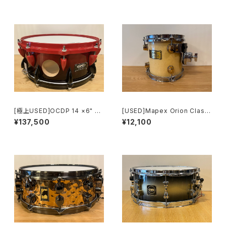
[極上USED]OCDP 14 ×6" 30
[USED]Mapex Orion Classi
PLY WITH 4 LARGE VENT
c Birdseye Maple 9600 8
¥137,500
¥12,100
HOLES SNARE
× 8タム TBET808