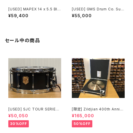
[USED] MAPEX 14 x 5.5 Bla
[USED] GMS Drum Co. Sup
ck Panther Phosphor Bron
er Vintage Maple Snare 1
¥59,400
¥55,000
ze Hammered BPPB455H
4" X 6.5"
セール中の商品
[USED] SJC TOUR SERIES
[限定] Zildjian 400th Anniv
SNARE 14 × 6.5 マットブラッ
ersary Limited Edition Vaul
¥50,050
¥165,000
ク
t Cymbals Vintage A Ride
20" 1697g No.80 /200
30%OFF
50%OFF