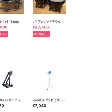
 14"x5" 8mm メ
LP アスファイアウッド
スネア SW-MU1
ボンゴ LPA601-DW
,000
¥23,485
I-S2HB
(ダークウッド)
OFF
30%OFF
 Bass Drum Pa
Pearl スタンド付プラク
D-10トレーニング
ティスパッド TP-6N
20
¥7,040
(バスドラム用)