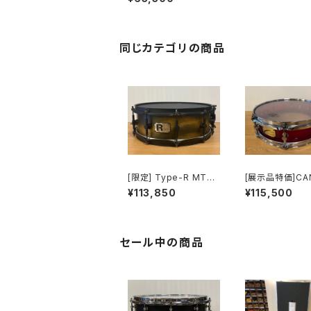
nare Drum 14×5.5 /
DARK RED SPARKLE
LACQUER
同じカテゴリの商品
[限定] Type-R MTR-
[展示品特価]CA
1450PH-CM 14"x
S AC-1440 14 × 4 ア
¥113,850
¥115,500
5"
クリル スネアド
セール中の商品