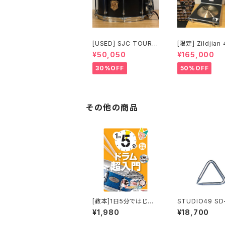
[USED] SJC TOUR S
[限定] Zildjian
ERIES SNARE 14 × 6.
Anniversary L
¥50,050
¥165,000
5 マットブラック
Edition Vault
ls Vintage A R
30%OFF
50%OFF
0" 1697g No.8
0
その他の商品
[教本]1日5分ではじめ
STUDIO49 SD-
るドラム超入門 ～叩け
ライアングル
¥1,980
¥18,700
るようになるための3か
月プラン！ 森谷亮太 著