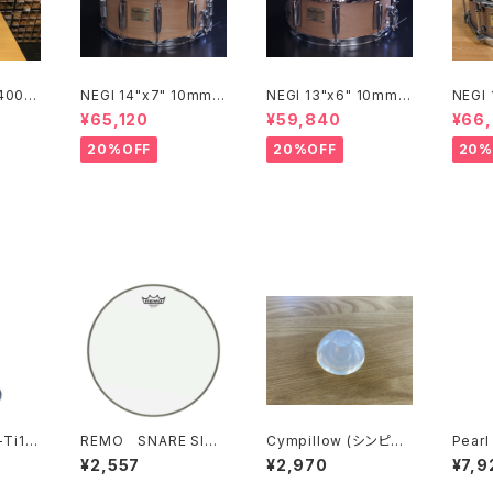
 400th
NEGI 14"x7" 10mm
NEGI 13"x6" 10mm
NEGI
imited
メイプルスネア M10R1
メイプルスネア M10R1
イプル
¥65,120
¥59,840
¥66
 Cymba
470P-S2N
360R8-S2N
450P
ide 2
20%OFF
20%OFF
20%
0 /20
Ti1 ト
REMO SNARE SIDE
Cympillow (シンピロ
Pearl
Ambassadar 14" /
ー) ソフトホワイト / シ
d B
¥2,557
¥2,970
¥7,9
114SA
ンバルの音が激変する
パッド
奇跡のシンバルワッシャ