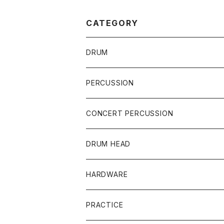
CATEGORY
DRUM
DRUM SET
PERCUSSION
YAMAHA
SNARE
CAJON
CONCERT PERCUSSION
PEARL
TAMA
CYMBAL
CONGA
CONCERT SNARE
DRUM HEAD
TAMA
PEARL
ZILDJIAN
ACCESSORY
BONGO
CONCERT CYMBAL
SNARE HEAD
HARDWARE
CANOPUS
YAMAHA
SABIAN
MUTE
TABLA BONGO
PAIR CYMBAL
REMO
STICK
DJEMBE
小物楽器
TOM HEAD
Cymbal Stands
PRACTICE