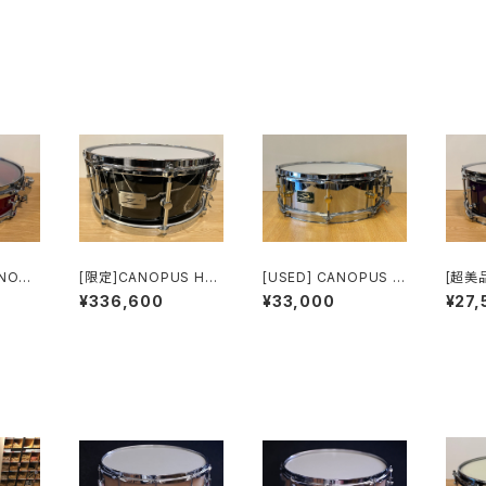
NOPU
[限定]CANOPUS HS-
[USED] CANOPUS T
[超美
1465 GR Zelkova “
he Steel Snare 14"
US Se
¥336,600
¥33,000
¥27,
ラム
GINRAN/銀襴 ” Snare
X 5" S-1450
r 5.5
Drum 14"x6.5"
SM-1