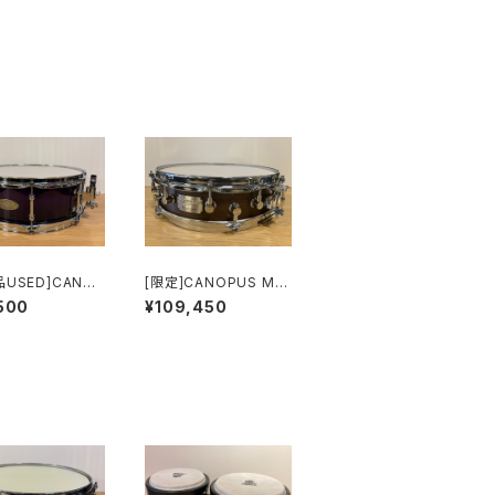
品USED]CANOP
[限定]CANOPUS MO
ssion Superio
-1440 CM (12Top /
500
¥109,450
x14 Snare Drum
6Bottom Lugs Picc
455SP-PF
olo Snare Drum) 1
4"x4"