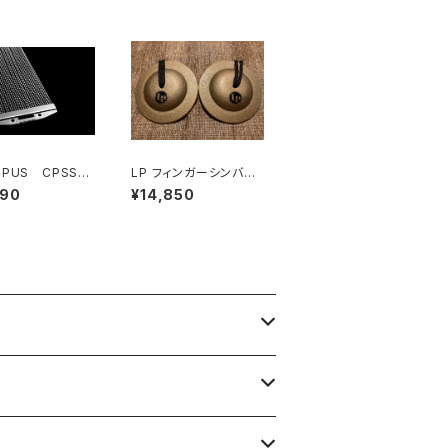
OPUS CPSS-B
LP フィンガーシンバル
NP30 Back B
LP436
490
¥14,850
nare Wire 30 3
本 14" 内面当たり用