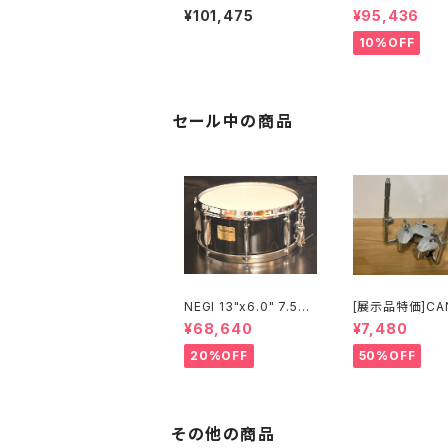
Concert Band 合わせ
20" Traditiona
¥101,475
¥95,436
シンバル ペア 20インチ
cert Series Super S
AAX-20CB
ymphonic
10%OFF
セール中の商品
NEGI 13"x6.0" 7.5m
[展示品特価]CA
m+RF ビーチスネア S
S 刃2専用ダブ
¥68,640
¥7,480
-B75R1360D8-S2B
ランプ Y-WTC
K
20%OFF
50%OFF
その他の商品