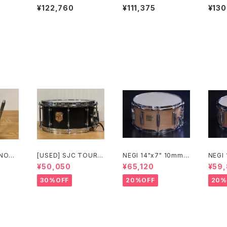
l Con
DJIAN 18" CLASSIC
e 合わせシンバル ペア
URE
¥122,760
¥111,375
¥130
ORCHESTRAL SELE
18インチ AA-18VN
ア 18
CTION MEDIUM HEA
TR-B
VY
NOPU
[USED] SJC TOUR S
NEGI 14"x7" 10mm
NEGI
ルタムク
ERIES SNARE 14 × 6.
メイプルスネア M10R1
メイプ
¥50,050
¥65,120
¥59
5 マットブラック
470P-S2N
360R
30%OFF
20%OFF
20%