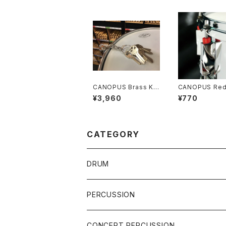
CANOPUS Brass Ke
CANOPUS Red
y Bundle Muffler K
k チューニングロ
¥3,960
¥770
M-1 柏倉隆史 共同開
TL-4
発
CATEGORY
DRUM
DRUM SET
PERCUSSION
YAMAHA
SNARE
CAJON
CONCERT PERCUSSION