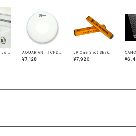
 Loc
AQUARIAN TCPD1
LP One Shot Shaker
CAN
ック C
4 Coated with Po
s LP442A
B14S
¥7,128
¥7,920
¥6,
wer Dot 14インチ
eat S
0