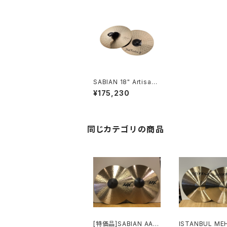
SABIAN 18" Artisan
Traditional Sympho
¥175,230
nic MEDIUM LIGHT
VL-18ASML
同じカテゴリの商品
[特価品]SABIAN AAX
ISTANBUL ME