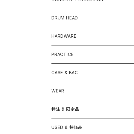
PEARL
TAMA
CYMBAL
CONGA
CONCERT SNARE
DRUM HEAD
TAMA
PEARL
ZILDJIAN
ACCESSORY
BONGO
CONCERT CYMBAL
SNARE HEAD
HARDWARE
CANOPUS
YAMAHA
SABIAN
MUTE
TABLA BONGO
PAIR CYMBAL
REMO
STICK
DJEMBE
小物楽器
TOM HEAD
Cymbal Stands
PRACTICE
OTHER
CANOPUS
小出
BEATER
SUSPENDED CYMBAL
EVANS
DRUM STICK
TAMBORIN
6" HEAD
Boom Stand
ELECTRICK DRUM
DARBUKA
STICK
BASS DRUM HEAD
Snare Stands
CYMBAL
CASE & BAG
USED / Vintage
NEGI Drums
PAISTE
SNARE WIRE
CYMBAL ACCESSORY
ASPR
MARCHING STICK
TRAIANGLE
8" HEAD
Straight Stand
18" HEAD
PANDEIRO
MALLET
OTHER HEAD
Hi-Hat Stands
PAD
STICK BAG
WEAR
BONNEY DRUM JAPAN
UFIP
CLEANER
AQUARIAN
BRUSH
CASTANETS
10" HEAD
20" HEAD
MARIMBA
Link of Happiness
TAMBORIM
楽譜
Drum Pedals
BOOK ＆ MOVIE
CYMBAL CASE
BURR FINE COFFEE
特注 & 限定品
LUDWIG
ISTANBUL AGOP
SNARE SIDE
RODS
WOODBLOCK
12" HEAD
22" HEAD
VIBRAPHONE
打楽器ソロ
Single Pedal
Rhythm & Drums magazine
HAND PAN
GONG
Hadware Kits
PERCUSSION CASE
HI-HAT
ZIldjian 選定シンバル
USED & 特価品