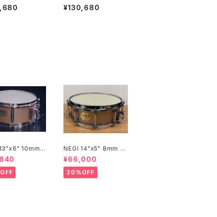
 合わせシンバル ペ
w Symphonic Vienn
,680
¥130,680
インチ HHX-18V
ese HHX-18NSVN
 13"x6" 10mm
NEGI 14"x5" 8mm メ
ルスネア M10R1
イプルスネア SW-MU1
,840
¥66,000
8-S2N
450PI-S2HB
OFF
20%OFF