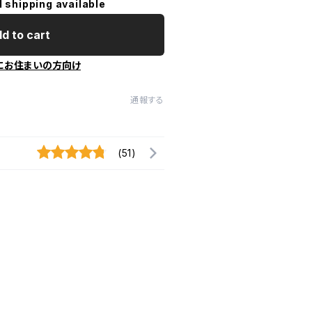
l shipping available
d to cart
にお住まいの方向け
通報する
(51)