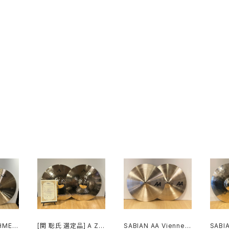
HMET
[関 聡氏 選定品] A ZIL
SABIAN AA Viennes
SABI