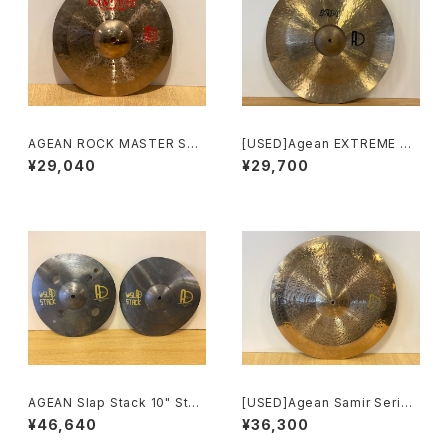
AGEAN ROCK MASTER SPL
[USED]Agean EXTREME Se
ASH 10"
ries 20" China
¥29,040
¥29,700
AGEAN Slap Stack 10" Stac
[USED]Agean Samir Series
k Cymbal Set
20" Ride
¥46,640
¥36,300