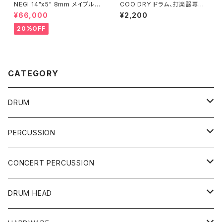
NEGI 14"x5" 8mm メイプルス
COO DRY ドラム、打楽器専用
ネア SW-MU1450PI-S2HB
乾燥剤 CDCD
¥66,000
¥2,200
20%OFF
CATEGORY
DRUM
DRUM SET
PERCUSSION
YAMAHA
SNARE
CAJON
CONCERT PERCUSSION
PEARL
TAMA
CYMBAL
CONGA
CONCERT SNARE
DRUM HEAD
TAMA
PEARL
ZILDJIAN