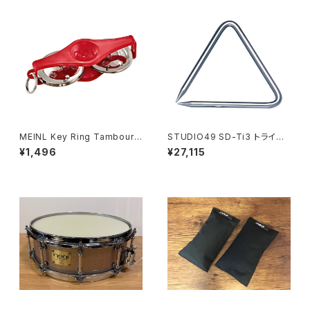
MEINL Key Ring Tambourin
STUDIO49 SD-Ti3 トライア
e (Red) KRT-R
ングル
¥1,496
¥27,115