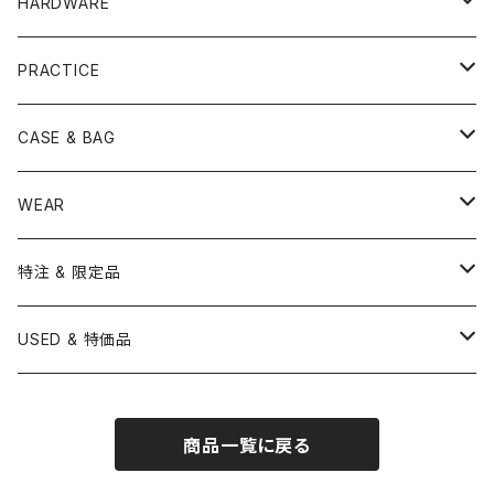
ACCESSORY
BONGO
CONCERT CYMBAL
SNARE HEAD
HARDWARE
CANOPUS
YAMAHA
SABIAN
MUTE
TABLA BONGO
PAIR CYMBAL
REMO
STICK
DJEMBE
小物楽器
TOM HEAD
Cymbal Stands
PRACTICE
OTHER
CANOPUS
小出
BEATER
SUSPENDED CYMBAL
EVANS
DRUM STICK
TAMBORIN
6" HEAD
Boom Stand
ELECTRICK DRUM
DARBUKA
STICK
BASS DRUM HEAD
Snare Stands
CYMBAL
CASE & BAG
USED / Vintage
NEGI Drums
PAISTE
SNARE WIRE
CYMBAL ACCESSORY
ASPR
MARCHING STICK
TRAIANGLE
8" HEAD
Straight Stand
18" HEAD
PANDEIRO
MALLET
OTHER HEAD
Hi-Hat Stands
PAD
STICK BAG
WEAR
BONNEY DRUM JAPAN
UFIP
CLEANER
AQUARIAN
BRUSH
CASTANETS
10" HEAD
20" HEAD
MARIMBA
Link of Happiness
TAMBORIM
楽譜
Drum Pedals
BOOK ＆ MOVIE
CYMBAL CASE
BURR FINE COFFEE
特注 & 限定品
LUDWIG
ISTANBUL AGOP
SNARE SIDE
RODS
WOODBLOCK
12" HEAD
22" HEAD
VIBRAPHONE
打楽器ソロ
Single Pedal
Rhythm & Drums magazine
HAND PAN
GONG
Hadware Kits
PERCUSSION CASE
HI-HAT
ZIldjian 選定シンバル
USED & 特価品
GRETSCH
ISTANBUL MEHMET
SLEIGH BELLS
13" HEAD
24" HEAD
XYLOPHONE
鍵盤楽器ソロ
Twin Pedal
CAJON CASE
小物楽器
KEYBOARD
Drum Thrones
DRUM CASE
Pearl Eliminator Limited
楽譜
SONOR
BOSPHORUS
商品一覧に戻る
14" HEAD
GLOCKENSPIEL
アンサンブル
TAMBOURINE
Clamps&Attachment
ACCESSORY
2024年Pearl台湾ファクトリーツアー記念品