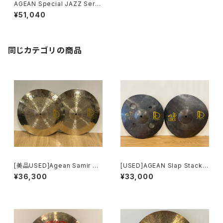
AGEAN Special JAZZ Serie
s 13" Hi Hat Cymbal
¥51,040
同じカテゴリの商品
[美品USED]Agean Samir Se
[USED]AGEAN Slap Stack 1
ries 14" HI-HAT
0" Stack Cymbal Set
¥36,300
¥33,000