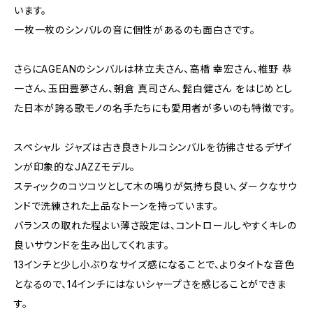
います。
一枚一枚のシンバルの音に個性があるのも面白さです。
さらにAGEANのシンバルは林立夫さん、高橋 幸宏さん、椎野 恭
一さん、玉田豊夢さん、朝倉 真司さん、髭白健さん をはじめとし
た日本が誇る歌モノの名手たちにも愛用者が多いのも特徴です。
スペシャル ジャズは古き良きトルコシンバルを彷彿させるデザイ
ンが印象的なJAZZモデル。
スティックのコツコツとして木の鳴りが気持ち良い、ダークなサウ
ンドで洗練された上品なトーンを持っています。
バランスの取れた程よい薄さ設定は、コントロールしやすくキレの
良いサウンドを生み出してくれます。
13インチと少し小ぶりなサイズ感になることで、よりタイトな音色
となるので、14インチにはないシャープさを感じることができま
す。