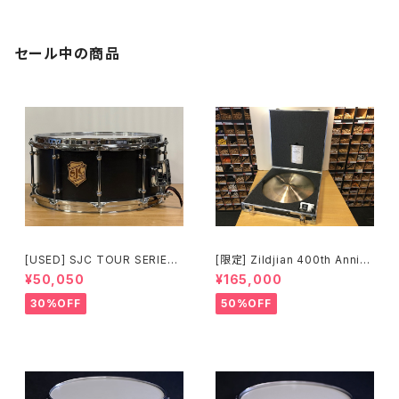
セール中の商品
[USED] SJC TOUR SERIES
[限定] Zildjian 400th Anniv
SNARE 14 × 6.5 マットブラッ
ersary Limited Edition Vaul
¥50,050
¥165,000
ク
t Cymbals Vintage A Ride
20" 1697g No.80 /200
30%OFF
50%OFF