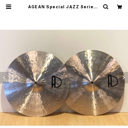
AGEAN Special JAZZ Series 1
3" Hi Hat Cymbal | DRUM SHO
P ACT