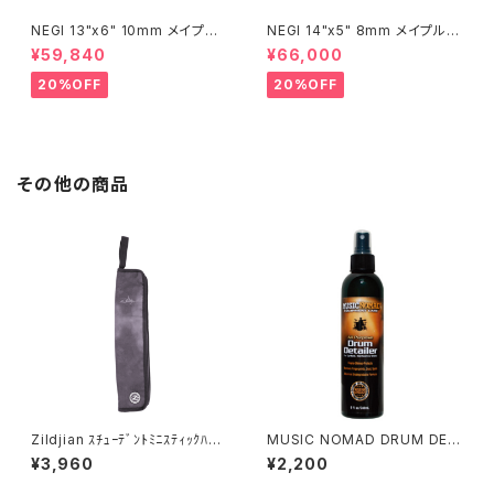
NEGI 13"x6" 10mm メイプル
NEGI 14"x5" 8mm メイプルス
スネア M10R1360R8-S2N
ネア SW-MU1450PI-S2HB
¥59,840
¥66,000
20%OFF
20%OFF
その他の商品
Zildjian ｽﾁｭｰﾃﾞﾝﾄﾐﾆｽﾃｨｯｸﾊﾞｯ
MUSIC NOMAD DRUM DET
ｸ ﾌﾞﾗｯｸﾚｲﾝｸﾗｳﾄﾞ ZXSB001
AILER MN110
¥3,960
¥2,200
01