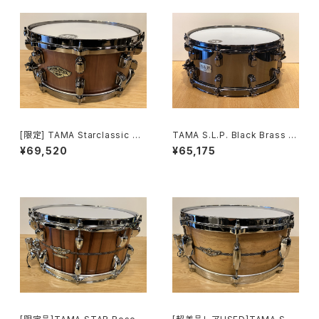
[限定] TAMA Starclassic Wa
TAMA S.L.P. Black Brass 14
lnut/Birch 14”×6” / Ceder O
x6.5 LBR1465 / ブラックブラ
¥69,520
¥65,175
uter ply ＆Black Nickel Har
ス
dware / WBSS146BNC-MB
C