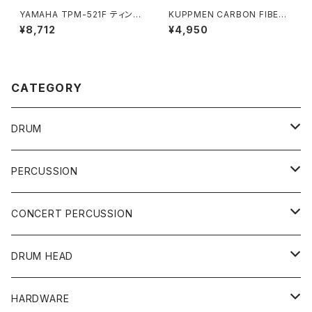
YAMAHA TPM-521F ティンパ
KUPPMEN CARBON FIBER
ニ マレット
DRUMSTICKS CFDS5B
¥8,712
¥4,950
CATEGORY
DRUM
DRUM SET
PERCUSSION
YAMAHA
SNARE
CAJON
CONCERT PERCUSSION
PEARL
TAMA
CYMBAL
CONGA
CONCERT SNARE
DRUM HEAD
TAMA
PEARL
ZILDJIAN
ACCESSORY
BONGO
CONCERT CYMBAL
SNARE HEAD
HARDWARE