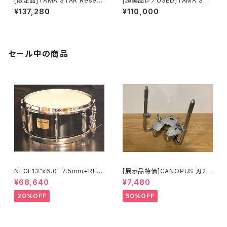
[限定品]TAMA STAR Reserv
[超美品レアUSED]TAMA STA
e Snare Drum G-Mahogany
R SOLID BIRDSEYE MAPLE
¥137,280
¥110,000
TGHS1465S-SNT
SNARE DRUM 14”×6” TLBM
146S-OBE[日本市場10台限
定]
セール中の商品
NEGI 13"x6.0" 7.5mm+RF
[展示品特価]CANOPUS 刃2専
ビーチスネア S-B75R1360D8
用ダブルタムクランプ Y-WTC
¥68,640
¥7,480
-S2BK
20%OFF
50%OFF