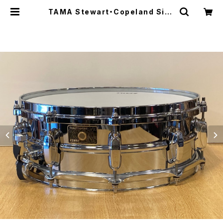
TAMA Stewart・Copeland Sign
ature Snare Drum SC145 14”×
5” | DRUM SHOP ACT