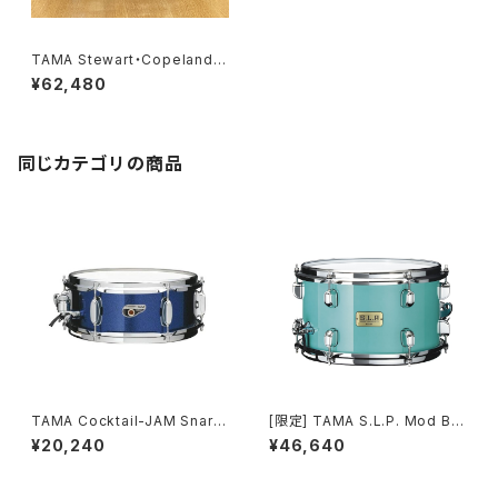
TAMA Stewart・Copeland S
ignature Snare Drum SC14
¥62,480
5 14”×5”
同じカテゴリの商品
TAMA Cocktail-JAM Snare
[限定] TAMA S.L.P. Mod Bu
Drum 12"x5" CJBS1205M イ
binga 12”×7” LBU127-ETQ
¥20,240
¥46,640
ンディゴ・スパークル (ISP)
Philo Tsoungui