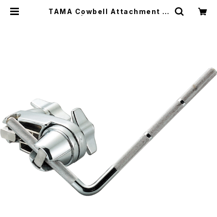
TAMA Cowbell Attachment C
BA5 | DRUM SHOP ACT