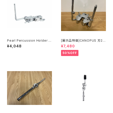
Pearl Percussion Holder P
[展示品特価]CANOPUS 刃2専
PS-37
用ダブルタムクランプ Y-WTC
¥4,048
¥7,480
50%OFF