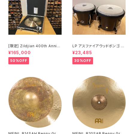
[限定] Zildjian 400th Anniv
LP アスファイアウッドボンゴ LP
ersary Limited Edition Vaul
A601-DW (ダークウッド)
¥165,000
¥23,485
t Cymbals Vintage A Ride
20" 1697g No.80 /200
50%OFF
30%OFF
MEINL B14SAH Benny Greb
MEINL B20SAR Benny Greb