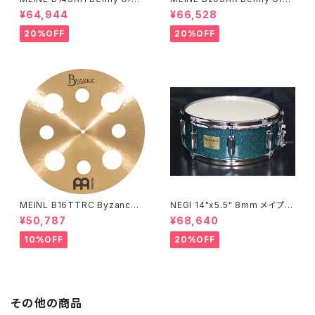
Signature Byzance Vintage
Signature Byzance Vintage
¥64,944
¥66,528
Sand Hihats 14"
Sand Ride 20"
20%OFF
20%OFF
MEINL B16TTRC Byzance
NEGI 14"x5.5" 8mm メイプル
Traditional Trash Crash 16"
MR1455PI8-S2DMS
¥50,787
¥68,640
10%OFF
20%OFF
その他の商品