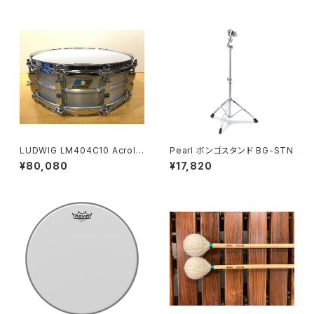
LUDWIG LM404C10 Acrolit
Pearl ボンゴスタンド BG-STN
e 14×5 / 10-Lugs Snare Dru
¥80,080
¥17,820
m