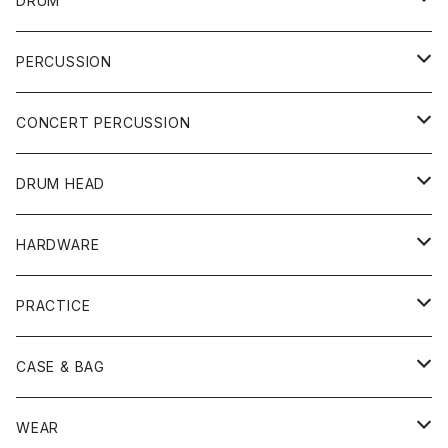
DRUM
DRUM SET
PERCUSSION
YAMAHA
SNARE
CAJON
CONCERT PERCUSSION
PEARL
TAMA
CYMBAL
CONGA
CONCERT SNARE
DRUM HEAD
TAMA
PEARL
ZILDJIAN
ACCESSORY
BONGO
CONCERT CYMBAL
SNARE HEAD
HARDWARE
CANOPUS
YAMAHA
SABIAN
MUTE
TABLA BONGO
PAIR CYMBAL
REMO
STICK
DJEMBE
小物楽器
TOM HEAD
Cymbal Stands
PRACTICE
OTHER
CANOPUS
小出
BEATER
SUSPENDED CYMBAL
EVANS
DRUM STICK
TAMBORIN
6" HEAD
Boom Stand
ELECTRICK DRUM
DARBUKA
STICK
BASS DRUM HEAD
Snare Stands
CYMBAL
CASE & BAG
USED / Vintage
NEGI Drums
PAISTE
SNARE WIRE
CYMBAL ACCESSORY
ASPR
MARCHING STICK
TRAIANGLE
8" HEAD
Straight Stand
18" HEAD
PANDEIRO
MALLET
OTHER HEAD
Hi-Hat Stands
PAD
STICK BAG
WEAR