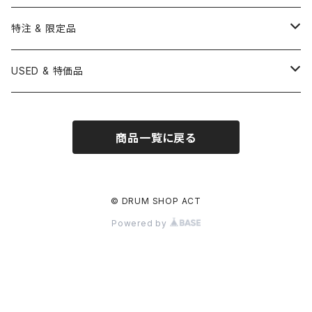
BONNEY DRUM JAPAN
UFIP
CLEANER
AQUARIAN
BRUSH
CASTANETS
10" HEAD
20" HEAD
MARIMBA
Link of Happiness
TAMBORIM
楽譜
Drum Pedals
BOOK ＆ MOVIE
CYMBAL CASE
BURR FINE COFFEE
特注 & 限定品
LUDWIG
ISTANBUL AGOP
SNARE SIDE
RODS
WOODBLOCK
12" HEAD
22" HEAD
VIBRAPHONE
打楽器ソロ
Single Pedal
Rhythm & Drums magazine
HAND PAN
GONG
Hadware Kits
PERCUSSION CASE
HI-HAT
ZIldjian 選定シンバル
USED & 特価品
GRETSCH
ISTANBUL MEHMET
SLEIGH BELLS
13" HEAD
24" HEAD
XYLOPHONE
鍵盤楽器ソロ
Twin Pedal
CAJON CASE
小物楽器
KEYBOARD
Drum Thrones
DRUM CASE
Pearl Eliminator Limited
楽譜
SONOR
BOSPHORUS
商品一覧に戻る
14" HEAD
GLOCKENSPIEL
アンサンブル
TAMBOURINE
Clamps&Attachment
ACCESSORY
2024年Pearl台湾ファクトリーツアー記念品
DW
MEINL
16" HEAD
TIMPANI
教則本
COWBELL
Tom Stands
2024年トルコツアーシンバル
© DRUM SHOP ACT
BRITISH DRUM CO.
AMEDIA
Powered by
BASSDRUMS
BLOCK
Tom Holders
Percussion Stands
TAMA新製品
SAKAE
MasterWork
その他
SLEIGH BELLS
DRUM SET
Other
刄田綴色 (東京事変) イベント記念限定品
建光
Ellis Cymbal
SHEKERE