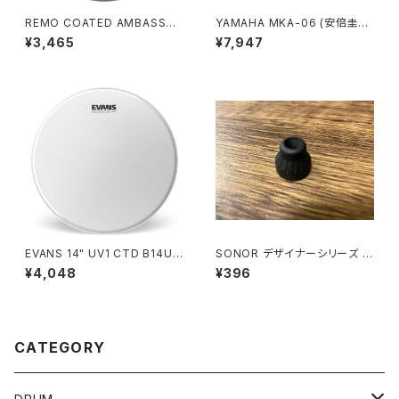
REMO COATED AMBASSAD
YAMAHA MKA-06 (安倍圭子
OR 14" HEAD / 114BA-00
モデル) マリンバ マレット MK
¥3,465
¥7,947
A06
EVANS 14" UV1 CTD B14UV
SONOR デザイナーシリーズ 用
1
チューンセーフ SN-7582090
¥4,048
¥396
0
CATEGORY