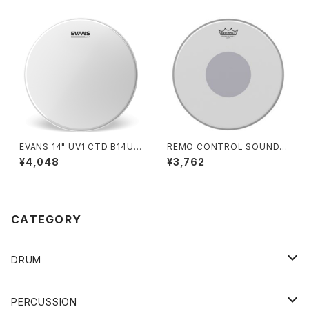
EVANS 14" UV1 CTD B14UV
REMO CONTROL SOUND X
1
14” / CX-114
¥4,048
¥3,762
CATEGORY
DRUM
DRUM SET
PERCUSSION