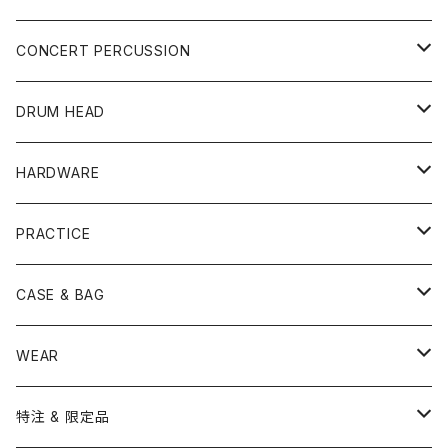
YAMAHA
SNARE
CAJON
CONCERT PERCUSSION
PEARL
TAMA
CYMBAL
CONGA
CONCERT SNARE
DRUM HEAD
TAMA
PEARL
ZILDJIAN
ACCESSORY
BONGO
CONCERT CYMBAL
SNARE HEAD
HARDWARE
CANOPUS
YAMAHA
SABIAN
MUTE
TABLA BONGO
PAIR CYMBAL
REMO
STICK
DJEMBE
小物楽器
TOM HEAD
Cymbal Stands
PRACTICE
OTHER
CANOPUS
小出
BEATER
SUSPENDED CYMBAL
EVANS
DRUM STICK
TAMBORIN
6" HEAD
Boom Stand
ELECTRICK DRUM
DARBUKA
STICK
BASS DRUM HEAD
Snare Stands
CYMBAL
CASE & BAG
USED / Vintage
NEGI Drums
PAISTE
SNARE WIRE
CYMBAL ACCESSORY
ASPR
MARCHING STICK
TRAIANGLE
8" HEAD
Straight Stand
18" HEAD
PANDEIRO
MALLET
OTHER HEAD
Hi-Hat Stands
PAD
STICK BAG
WEAR
BONNEY DRUM JAPAN
UFIP
CLEANER
AQUARIAN
BRUSH
CASTANETS
10" HEAD
20" HEAD
MARIMBA
Link of Happiness
TAMBORIM
楽譜
Drum Pedals
BOOK ＆ MOVIE
CYMBAL CASE
BURR FINE COFFEE
特注 & 限定品