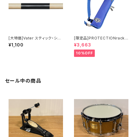
[大特価]Vater スティック・シー
[限定品]PROTECTIONracke
ルド VSS
t 30周年記念限定カラー3ペア
¥1,100
¥3,663
スティックバッグ 6027-00-07
10%OFF
セール中の商品