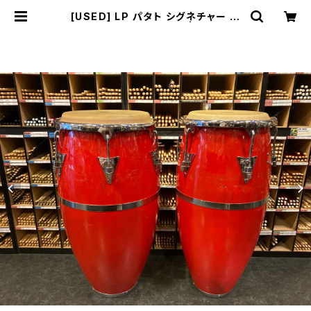
[USED] LP パタト シグネチャー コ
ンガセット 11 + 12 1/2″ | DRUM S
HOP ACT