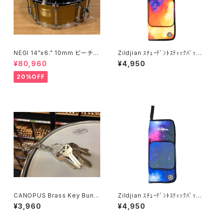
NEGI 14"x6." 10mm ビーチス
Zildjian ｽﾁｭｰﾃﾞﾝﾄｽﾃｨｯｸﾊﾞｯ
ネア S-B710K1460D-SPGD
ｸ ｵﾚﾝｼﾞﾊﾞｰｽﾄ ZXSB00202
¥80,960
¥4,950
20%OFF
CANOPUS Brass Key Bundl
Zildjian ｽﾁｭｰﾃﾞﾝﾄｽﾃｨｯｸﾊﾞｯ
e Muffler KM-1 柏倉隆史 共
ｸ ﾊﾟｰﾌﾟﾙｷﾞｬﾗｸｼｰ ZXSB003
¥3,960
¥4,950
同開発
02