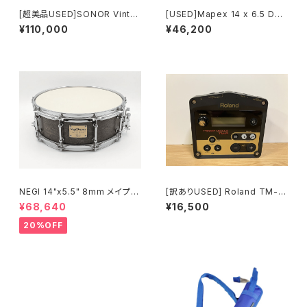
[超美品USED]SONOR Vinta
[USED]Mapex 14 x 6.5 Dee
ge Series Snare Drum 14"×
p Forest Walnut WTS465
¥110,000
¥46,200
6.5" VT-1465SDW #VN Vint
0WN
age Natural
NEGI 14"x5.5" 8mm メイプル
[訳ありUSED] Roland TM-2
MU1455P-S2DB
Trigger Module
¥68,640
¥16,500
20%OFF