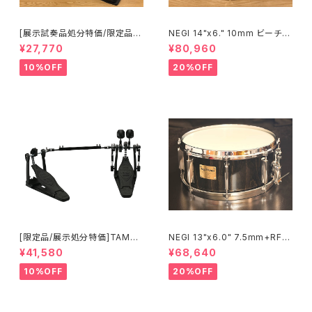
[展示試奏品処分特価/限定品]P
NEGI 14"x6." 10mm ビーチス
earl Eliminator 25th Annive
ネア S-B710K1460D-SPGD
¥27,770
¥80,960
rsary Limited Edition P-20
50C/B シングル ペダル
10%OFF
20%OFF
[限定品/展示処分特価]TAMA I
NEGI 13"x6.0" 7.5mm+RF
RON COBRA 600 Pedal DA
ビーチスネア S-B75R1360D8
¥41,580
¥68,640
RK SHADOW Edition Twin
-S2BK
Pedal HP600DTWMB
10%OFF
20%OFF