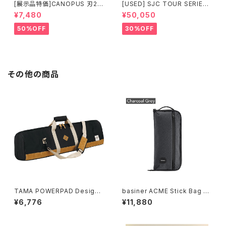
[展示品特価]CANOPUS 刃2専
[USED] SJC TOUR SERIES
用ダブルタムクランプ Y-WTC
SNARE 14 × 6.5 マットブラッ
¥7,480
¥50,050
ク
50%OFF
30%OFF
その他の商品
TAMA POWERPAD Designe
basiner ACME Stick Bag A
r Bag -Hardware- (THB02L
CME-ST-CG Charcoal Grey
¥6,776
¥11,880
BK)