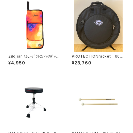
Zildjian ｽﾁｭｰﾃﾞﾝﾄｽﾃｨｯｸﾊﾞｯ
PROTECTIONracket 602
ｸ ｵﾚﾝｼﾞﾊﾞｰｽﾄ ZXSB00202
0R シンバルケース 22" (リュ
¥4,950
¥23,760
ックタイプ)