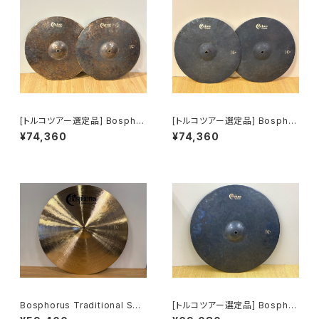
[トルコツアー選定品] Bosphor
[トルコツアー選定品] Bosphor
us Painite Series 14"Hi-hat
us Painite Series 14"Hi-hat
¥74,360
¥74,360
②
Bosphorus Traditional Seri
[トルコツアー選定品] Bosphor
es Medium Thin RIDE 22"
us Painite Series 20"RIDE