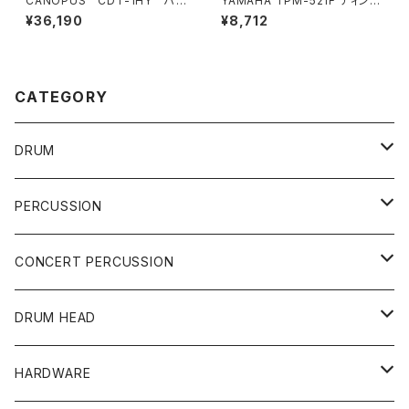
CANOPUS CDT-1HY ハイ
YAMAHA TPM-521F ティンパ
ブリッド・ドラムスローン
ニ マレット
¥36,190
¥8,712
CATEGORY
DRUM
DRUM SET
PERCUSSION
YAMAHA
SNARE
CAJON
CONCERT PERCUSSION
PEARL
TAMA
CYMBAL
CONGA
CONCERT SNARE
DRUM HEAD
TAMA
PEARL
ZILDJIAN
ACCESSORY
BONGO
CONCERT CYMBAL
SNARE HEAD
HARDWARE