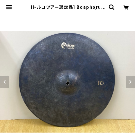
[トルコツアー選定品] Bosphorus
Painite Series 17"CRASH | DR
UM SHOP ACT