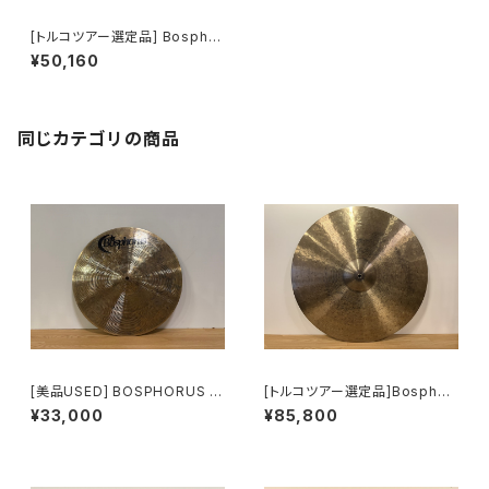
[トルコツアー選定品] Bosphor
us Painite Series 17"CRAS
¥50,160
H
同じカテゴリの商品
[美品USED] BOSPHORUS N
[トルコツアー選定品]Bosphor
EW ORLEANS 16 CRASH
us 1600 ERA Series RIDE 2
¥33,000
¥85,800
2"