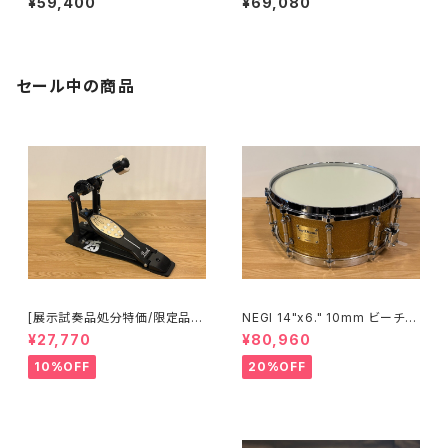
¥59,400
¥69,080
②
セール中の商品
[展示試奏品処分特価/限定品]P
NEGI 14"x6." 10mm ビーチス
earl Eliminator 25th Annive
ネア S-B710K1460D-SPGD
¥27,770
¥80,960
rsary Limited Edition P-20
50C/B シングル ペダル
10%OFF
20%OFF