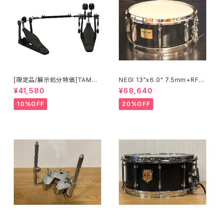
[限定品/展示処分特価]TAMA I
NEGI 13"x6.0" 7.5mm+RF
RON COBRA 600 Pedal DA
ビーチスネア S-B75R1360D8
¥41,580
¥68,640
RK SHADOW Edition Twin
-S2BK
Pedal HP600DTWMB
10%OFF
20%OFF