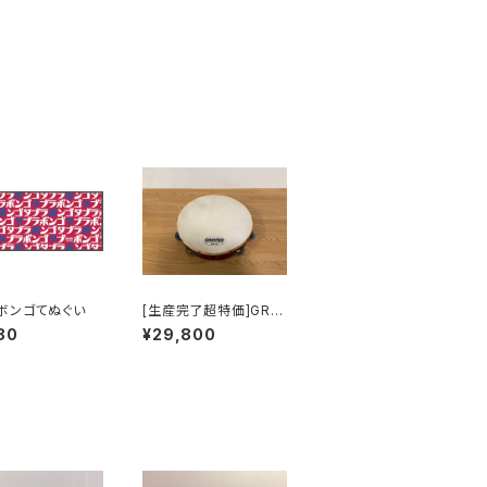
ボンゴてぬぐい
[生産完了超特価]GRO
VER PRO PERCUSSI
80
¥29,800
ON オーケストラタンバ
リン / カスタムドライ・
加熱式シルバー(シング
ル) GV-T1HTS