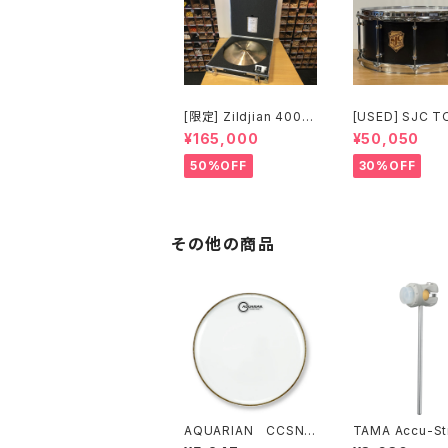
[限定] Zildjian 400th
[USED] SJC T
Anniversary Limited
ERIES SNARE 14 
¥165,000
¥50,050
Edition Vault Cymba
5 マットブラック
ls Vintage A Ride 2
50%OFF
30%OFF
0" 1697g No.80 /20
0
その他の商品
AQUARIAN CCSN1
TAMA Accu-St
4 Classic Clear Sn
Cobra Beater