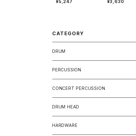
¥5,247
¥3,630
are Side 14インチ
0AS
スネアサイド
CATEGORY
DRUM
DRUM SET
PERCUSSION
YAMAHA
SNARE
CAJON
CONCERT PERCUSSION
PEARL
TAMA
CYMBAL
CONGA
CONCERT SNARE
DRUM HEAD
TAMA
PEARL
ZILDJIAN
ACCESSORY
BONGO
CONCERT CYMBAL
SNARE HEAD
HARDWARE