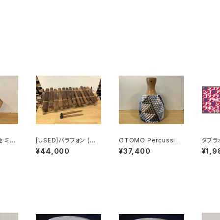
会 ミニ
[USED]バラフォン (アフ
OTOMO Percussion
タブラ
ON（カ
リカ産 13音)
ひょうたん製シェケレ 北
¥44,000
¥37,400
¥1,9
欧風トライアングル Sh
ekere