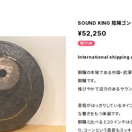
SOUND KING 陰陽ゴン
¥52,250
残り1点
International shipping 
銅鑼の本場である中国・武漢
銅鑼です。
煌びやかで迫力のあるサウン
音程がはっきりしているタイ
な響きをもつ楽器です。
銅鑼と比べると２０インチは
り、コーンという高音もスッキ