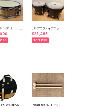
 14"x5" 8mm メ
LP アスファイアウッド
スネア SW-MU1
ボンゴ LPA601-DW
,000
¥23,485
I-S2HB
(ダークウッド)
OFF
30%OFF
 POWERPAD D
Pearl 662S Timpani
er Collection
Mallet