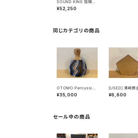
SOUND KING 陰陽ゴ
ング (イン＆ヤン) CH-
¥52,250
YAY20
同じカテゴリの商品
OTOMO Percussion
[USED] 濱崎商
ひょうたん製シェケレ ブ
カホン CAJON
¥35,000
¥6,600
ルー & ブラック Sheke
ホノン）MC-120
re
セール中の商品