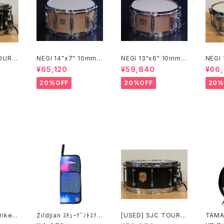
OUR S
NEGI 14"x7" 10mm
NEGI 13"x6" 10mm
NEGI
× 6.
メイプルスネア M10R1
メイプルスネア M10R1
イプル
¥65,120
¥59,840
¥66
470P-S2N
360R8-S2N
450P
20%OFF
20%OFF
20%
rike
Zildjian ｽﾁｭｰﾃﾞﾝﾄｽﾃｨ
[USED] SJC TOUR S
TAMA
 CB90
ｯｸﾊﾞｯｸ ﾊﾟｰﾌﾟﾙｷﾞｬﾗｸ
ERIES SNARE 14 × 6.
esign