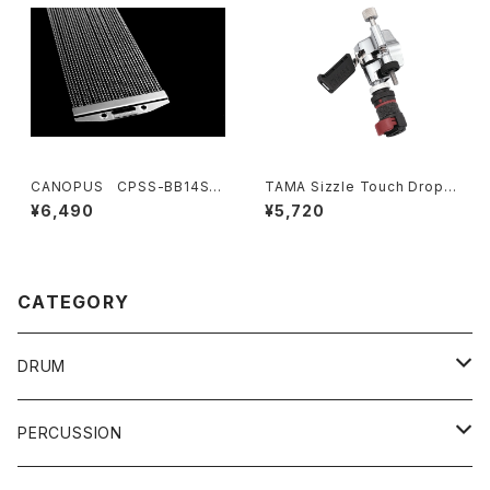
CANOPUS CPSS-BB14SN
TAMA Sizzle Touch Drop C
P30 Back Beat Snare Wir
lutch STDC7
¥6,490
¥5,720
e 30 30本 14" 内面当たり用
CATEGORY
DRUM
DRUM SET
PERCUSSION