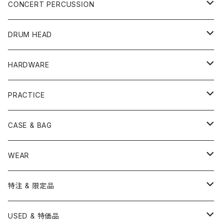
YAMAHA
SNARE
CAJON
CONCERT PERCUSSION
PEARL
TAMA
CYMBAL
CONGA
CONCERT SNARE
DRUM HEAD
TAMA
PEARL
ZILDJIAN
ACCESSORY
BONGO
CONCERT CYMBAL
SNARE HEAD
HARDWARE
CANOPUS
YAMAHA
SABIAN
MUTE
TABLA BONGO
PAIR CYMBAL
REMO
STICK
DJEMBE
小物楽器
TOM HEAD
Cymbal Stands
PRACTICE
OTHER
CANOPUS
小出
BEATER
SUSPENDED CYMBAL
EVANS
DRUM STICK
TAMBORIN
6" HEAD
Boom Stand
ELECTRICK DRUM
DARBUKA
STICK
BASS DRUM HEAD
Snare Stands
CYMBAL
CASE & BAG
USED / Vintage
NEGI Drums
PAISTE
SNARE WIRE
CYMBAL ACCESSORY
ASPR
MARCHING STICK
TRAIANGLE
8" HEAD
Straight Stand
18" HEAD
PANDEIRO
MALLET
OTHER HEAD
Hi-Hat Stands
PAD
STICK BAG
WEAR
BONNEY DRUM JAPAN
UFIP
CLEANER
AQUARIAN
BRUSH
CASTANETS
10" HEAD
20" HEAD
MARIMBA
Link of Happiness
TAMBORIM
楽譜
Drum Pedals
BOOK ＆ MOVIE
CYMBAL CASE
BURR FINE COFFEE
特注 & 限定品
LUDWIG
ISTANBUL AGOP
SNARE SIDE
RODS
WOODBLOCK
12" HEAD
22" HEAD
VIBRAPHONE
打楽器ソロ
Single Pedal
Rhythm & Drums magazine
HAND PAN
GONG
Hadware Kits
PERCUSSION CASE
HI-HAT
ZIldjian 選定シンバル
USED & 特価品