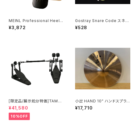
MEINL Professional Heel T
Gostray Snare Code スネア
ambourine - PHTA
コード
¥3,872
¥528
[限定品/展示処分特価]TAMA I
小出 HAND 10" ハンドスプラッ
RON COBRA 600 Pedal DA
シュ HD-10SP
¥41,580
¥17,710
RK SHADOW Edition Twin
Pedal HP600DTWMB
10%OFF