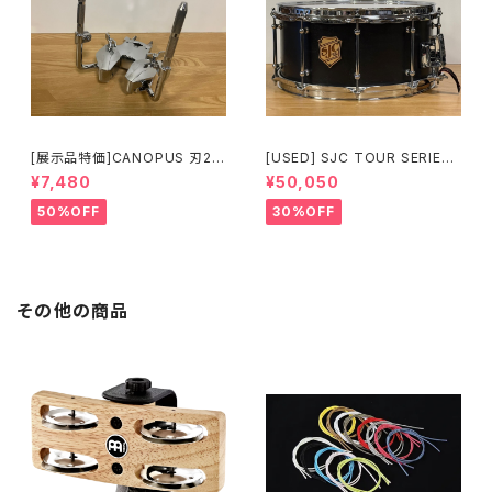
[展示品特価]CANOPUS 刃2専
[USED] SJC TOUR SERIES
用ダブルタムクランプ Y-WTC
SNARE 14 × 6.5 マットブラッ
¥7,480
¥50,050
ク
50%OFF
30%OFF
その他の商品