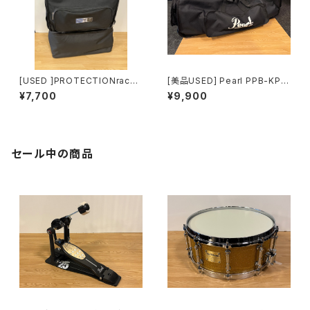
[USED ]PROTECTIONracke
[美品USED] Pearl PPB-KPH
t 14’’ｘ5.5’’スネア＆シングルフ
D38W ハードウェアケース
¥7,700
¥9,900
ットペダルケース TZ3015
セール中の商品