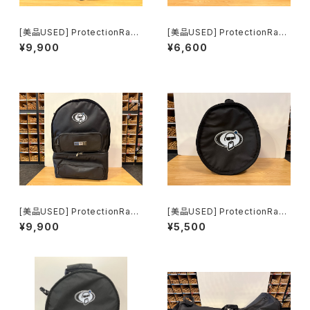
[美品USED] ProtectionRack
[美品USED] ProtectionRack
et 16’’ｘ16’バスドラムケース L
et 14" ×14" フロアタムケース
¥9,900
¥6,600
PTR16BD16
2014-00
[美品USED] ProtectionRack
[美品USED] ProtectionRack
et 14’’ｘ6.5’’スネア＆ダブルフ
et 10" ×7" タムケース 5107-1
¥9,900
¥5,500
ットペダルケース TZ3016
0