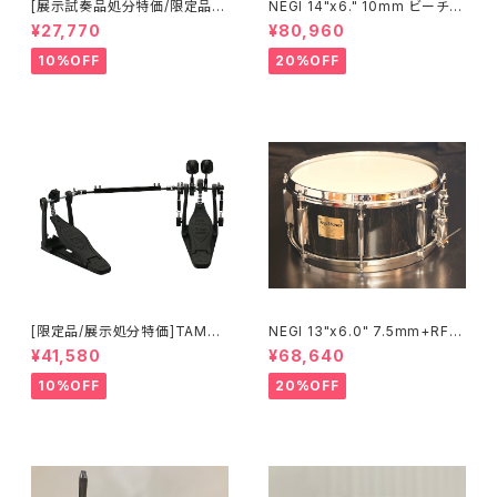
[展示試奏品処分特価/限定品]P
NEGI 14"x6." 10mm ビーチス
earl Eliminator 25th Annive
ネア S-B710K1460D-SPGD
¥27,770
¥80,960
rsary Limited Edition P-20
50C/B シングル ペダル
10%OFF
20%OFF
[限定品/展示処分特価]TAMA I
NEGI 13"x6.0" 7.5mm+RF
RON COBRA 600 Pedal DA
ビーチスネア S-B75R1360D8
¥41,580
¥68,640
RK SHADOW Edition Twin
-S2BK
Pedal HP600DTWMB
10%OFF
20%OFF