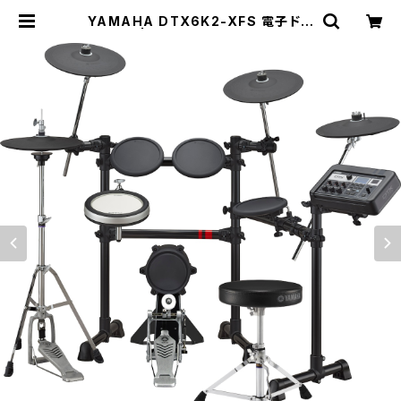
YAMAHA DTX6K2-XFS 電子ドラ
ム | DRUM SHOP ACT