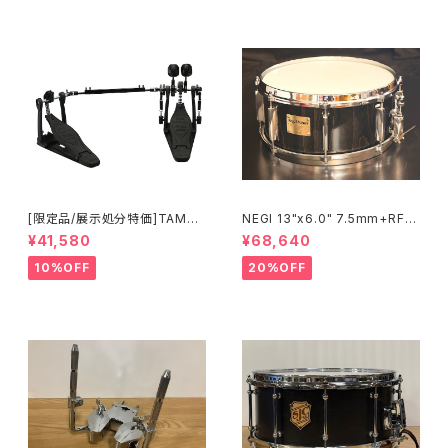
[限定品/展示処分特価]TAMA I
NEGI 13"x6.0" 7.5mm+RF
RON COBRA 600 Pedal DA
ビーチスネア S-B75R1360D8
¥41,580
¥68,640
RK SHADOW Edition Twin
-S2BK
Pedal HP600DTWMB
10%OFF
20%OFF