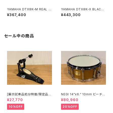
YAMAHA DTX8K-M REAL W
YAMAHA DTX8K-X BLACK
OOD 電子ドラム メッシュヘッド
FOREST 電子ドラム TCSヘッ
¥367,400
¥443,300
式 (ペダル、スローン別売り)
ド式 (ペダル、スローン別売り)
セール中の商品
[展示試奏品処分特価/限定品]P
NEGI 14"x6." 10mm ビーチス
earl Eliminator 25th Annive
ネア S-B710K1460D-SPGD
¥27,770
¥80,960
rsary Limited Edition P-20
50C/B シングル ペダル
10%OFF
20%OFF