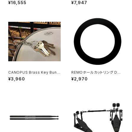
al Stand HC73BS
モデル) マリンバ マレット MK
¥16,555
¥7,947
A04
CANOPUS Brass Key Bundl
REMOホールカットリング DM-
e Muffler KM-1 柏倉隆史 共
5 (ブラック)
¥3,960
¥2,970
同開発