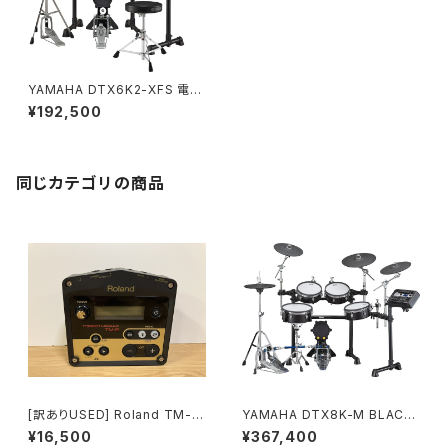
YAMAHA DTX6K2-XFS 電子
ドラム
¥192,500
同じカテゴリの商品
[訳ありUSED] Roland TM-2
YAMAHA DTX8K-M BLACK
Trigger Module
FOREST 電子ドラム メッシュヘ
¥16,500
¥367,400
ッド式 (ペダル、スローン別売り)