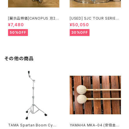
[展示品特価]CANOPUS 刃2専
[USED] SJC TOUR SERIES
用ダブルタムクランプ Y-WTC
SNARE 14 × 6.5 マットブラッ
¥7,480
¥50,050
ク
50%OFF
30%OFF
その他の商品
TAMA Spartan Boom Cymb
YAMAHA MKA-04 (安倍圭子