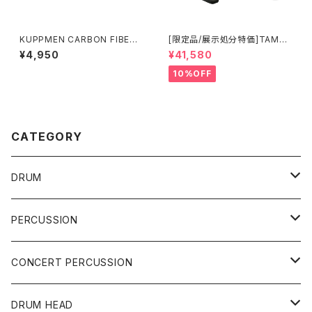
KUPPMEN CARBON FIBER
[限定品/展示処分特価]TAMA I
DRUMSTICKS CFDS5B
RON COBRA 600 Pedal DA
¥4,950
¥41,580
RK SHADOW Edition Twin
Pedal HP600DTWMB
10%OFF
CATEGORY
DRUM
DRUM SET
PERCUSSION
YAMAHA
SNARE
CAJON
CONCERT PERCUSSION
PEARL
TAMA
CYMBAL
CONGA
CONCERT SNARE
DRUM HEAD