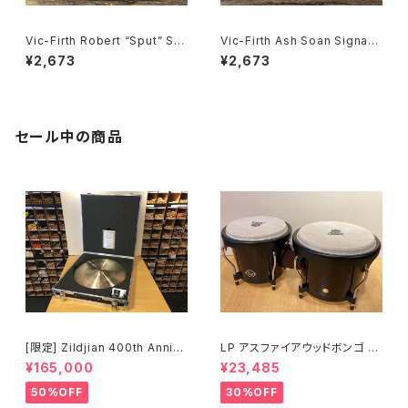
Vic-Firth Robert “Sput” Se
Vic-Firth Ash Soan Signatu
aright Signature Drum Stic
re Drum Stick VIC-SSOA
¥2,673
¥2,673
k VIC-SPUT
セール中の商品
[限定] Zildjian 400th Anniv
LP アスファイアウッドボンゴ LP
ersary Limited Edition Vaul
A601-DW (ダークウッド)
¥165,000
¥23,485
t Cymbals Vintage A Ride
20" 1697g No.80 /200
50%OFF
30%OFF