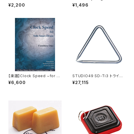
乾燥剤 CDCD
e (Red) KRT-R
¥2,200
¥1,496
【楽譜】Clock Speed ~for S
STUDIO49 SD-Ti3 トライア
olo Snare Drum~ / 小野史敬
ングル
¥6,600
¥27,115
【スネア ソロ】