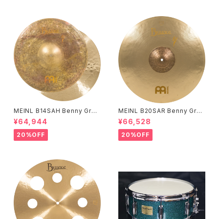
MEINL B14SAH Benny Greb
MEINL B20SAR Benny Greb
Signature Byzance Vintage
Signature Byzance Vintage
¥64,944
¥66,528
Sand Hihats 14"
Sand Ride 20"
20%OFF
20%OFF