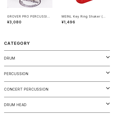
GROVER PRO PERCUSSION
MEINL Key Ring Shaker (Bl
タンバリンワックス GV-TW
ack) KRS-BK
¥3,080
¥1,496
CATEGORY
DRUM
DRUM SET
PERCUSSION
YAMAHA
SNARE
CAJON
CONCERT PERCUSSION
PEARL
TAMA
CYMBAL
CONGA
CONCERT SNARE
DRUM HEAD