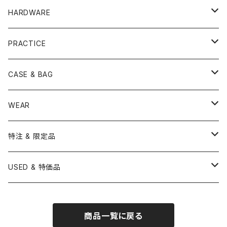
TAMA
PEARL
ZILDJIAN
ACCESSORY
BONGO
CONCERT CYMBAL
SNARE HEAD
HARDWARE
CANOPUS
YAMAHA
SABIAN
MUTE
TABLA BONGO
PAIR CYMBAL
REMO
STICK
DJEMBE
小物楽器
TOM HEAD
Cymbal Stands
PRACTICE
OTHER
CANOPUS
小出
BEATER
SUSPENDED CYMBAL
EVANS
DRUM STICK
TAMBORIN
6" HEAD
Boom Stand
ELECTRICK DRUM
DARBUKA
STICK
BASS DRUM HEAD
Snare Stands
CYMBAL
CASE & BAG
USED / Vintage
NEGI Drums
PAISTE
SNARE WIRE
CYMBAL ACCESSORY
ASPR
MARCHING STICK
TRAIANGLE
8" HEAD
Straight Stand
18" HEAD
PANDEIRO
MALLET
OTHER HEAD
Hi-Hat Stands
PAD
STICK BAG
WEAR
BONNEY DRUM JAPAN
UFIP
CLEANER
AQUARIAN
BRUSH
CASTANETS
10" HEAD
20" HEAD
MARIMBA
Link of Happiness
TAMBORIM
楽譜
Drum Pedals
BOOK ＆ MOVIE
CYMBAL CASE
BURR FINE COFFEE
特注 & 限定品
LUDWIG
ISTANBUL AGOP
SNARE SIDE
RODS
WOODBLOCK
12" HEAD
22" HEAD
VIBRAPHONE
打楽器ソロ
Single Pedal
Rhythm & Drums magazine
HAND PAN
GONG
Hadware Kits
PERCUSSION CASE
HI-HAT
ZIldjian 選定シンバル
USED & 特価品
GRETSCH
ISTANBUL MEHMET
SLEIGH BELLS
13" HEAD
24" HEAD
XYLOPHONE
鍵盤楽器ソロ
Twin Pedal
CAJON CASE
小物楽器
KEYBOARD
Drum Thrones
DRUM CASE
Pearl Eliminator Limited
楽譜
SONOR
BOSPHORUS
商品一覧に戻る
14" HEAD
GLOCKENSPIEL
アンサンブル
TAMBOURINE