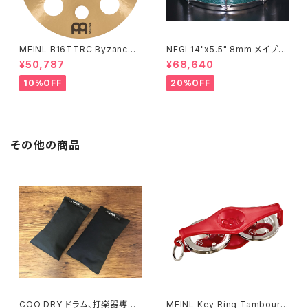
MEINL B16TTRC Byzance
NEGI 14"x5.5" 8mm メイプル
Traditional Trash Crash 16"
MR1455PI8-S2DMS
¥50,787
¥68,640
10%OFF
20%OFF
その他の商品
COO DRY ドラム、打楽器専用
MEINL Key Ring Tambourin