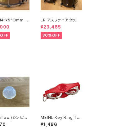
 14"x5" 8mm メ
LP アスファイアウッド
スネア SW-MU1
ボンゴ LPA601-DW
,000
¥23,485
I-S2HB
(ダークウッド)
OFF
30%OFF
illow (シンピロ
MEINL Key Ring Ta
mbourine (Red) KRT
70
¥1,496
の音が激変する
-R
シンバルワッシャ