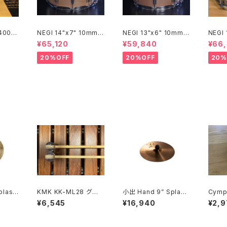
 400th
NEGI 14"x7" 10mm
NEGI 13"x6" 10mm
NEGI
imited
メイプルスネア M10R1
メイプルスネア M10R1
イプル
¥65,120
¥59,840
¥66
 Cymba
470P-S2N
360R8-S2N
450P
ide 2
20%OFF
20%OFF
20%
0 /20
plash
KMK KK-ML28 グロッ
小出 Hand 9” Splash
Cymp
ケンシュピールマレット
HD-9SP
ー) ソフトホワイト / シ
¥6,545
¥16,940
¥2,9
ンバル
奇跡の
ー