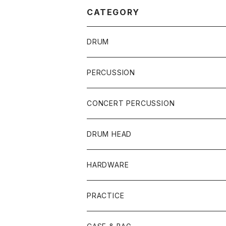
CATEGORY
DRUM
DRUM SET
PERCUSSION
YAMAHA
SNARE
CAJON
CONCERT PERCUSSION
PEARL
TAMA
CYMBAL
CONGA
CONCERT SNARE
DRUM HEAD
TAMA
PEARL
ZILDJIAN
ACCESSORY
BONGO
CONCERT CYMBAL
SNARE HEAD
HARDWARE
CANOPUS
YAMAHA
SABIAN
MUTE
TABLA BONGO
PAIR CYMBAL
REMO
STICK
DJEMBE
小物楽器
TOM HEAD
Cymbal Stands
PRACTICE
OTHER
CANOPUS
小出
BEATER
SUSPENDED CYMBAL
EVANS
DRUM STICK
TAMBORIN
6" HEAD
Boom Stand
ELECTRICK DRUM
DARBUKA
STICK
BASS DRUM HEAD
Snare Stands
CYMBAL