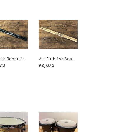
irth Robert “Sp
Vic-Firth Ash Soan
earight Signatu
Signature Drum Stic
73
¥2,673
um Stick VIC-S
k VIC-SSOA