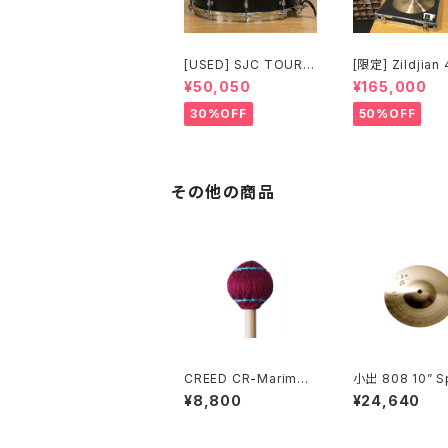
[USED] SJC TOUR S
[限定] Zildjian
ERIES SNARE 14 × 6.
Anniversary L
¥50,050
¥165,000
5 マットブラック
Edition Vault
ls Vintage A R
30%OFF
50%OFF
0" 1697g No.8
0
その他の商品
CREED CR-Marimba
小出 808 10” S
25 マリンバ マレット
808-10SP
¥8,800
¥24,640