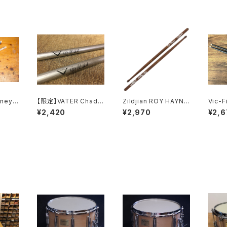
nney
【限定】VATER Chad S
Zildjian ROY HAYNE
Vic-F
コラボレ
mith 30th Anniversa
S ARTIST SERIES D
ut” S
¥2,420
¥2,970
¥2,6
ティッ
ry Model Drum STIC
RUMSTICK ドラムステ
re Dr
K (VHCS30)
ィック ZASRH
PUT