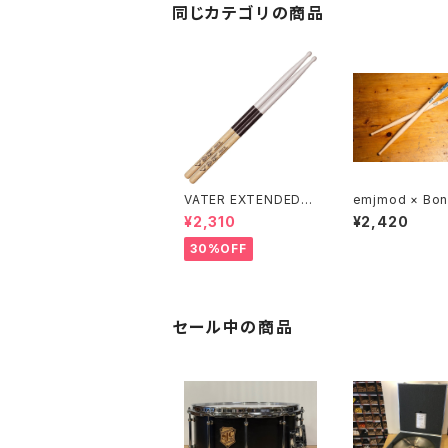
同じカテゴリの商品
VATER EXTENDED P
emjmod × Bo
LAY パワー5B 耐久力
Drum Japan 
¥2,310
¥2,420
強化スティック VEPP5
ーションドラムス
BW
ク
30%OFF
セール中の商品