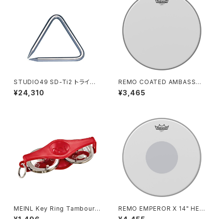
STUDIO49 SD-Ti2 トライア
REMO COATED AMBASSAD
ングル
OR 14" HEAD / 114BA-00
¥24,310
¥3,465
MEINL Key Ring Tambourin
REMO EMPEROR X 14" HEA
e (Red) KRT-R
D / CS-114BX