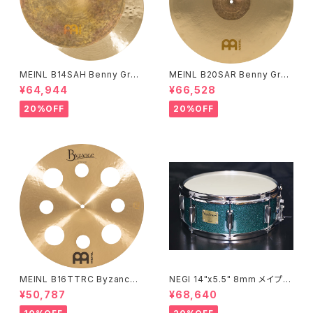
MEINL B14SAH Benny Greb
MEINL B20SAR Benny Greb
Signature Byzance Vintage
Signature Byzance Vintage
¥64,944
¥66,528
Sand Hihats 14"
Sand Ride 20"
20%OFF
20%OFF
MEINL B16TTRC Byzance
NEGI 14"x5.5" 8mm メイプル
Traditional Trash Crash 16"
MR1455PI8-S2DMS
¥50,787
¥68,640