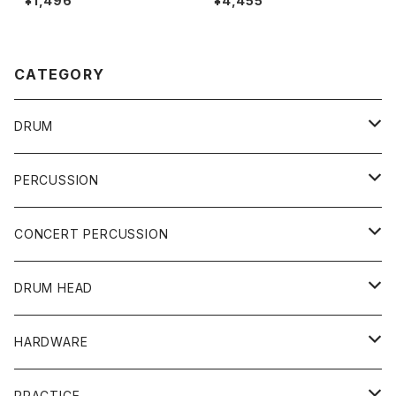
¥1,496
¥4,455
CATEGORY
DRUM
DRUM SET
PERCUSSION
YAMAHA
SNARE
CAJON
CONCERT PERCUSSION
PEARL
TAMA
CYMBAL
CONGA
CONCERT SNARE
DRUM HEAD
TAMA
PEARL
ZILDJIAN
ACCESSORY
BONGO
CONCERT CYMBAL
SNARE HEAD
HARDWARE
CANOPUS
YAMAHA
SABIAN
MUTE
TABLA BONGO
PAIR CYMBAL
REMO
STICK
DJEMBE
小物楽器
TOM HEAD
Cymbal Stands
PRACTICE