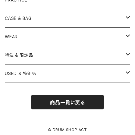
OTHER
CANOPUS
小出
BEATER
SUSPENDED CYMBAL
EVANS
DRUM STICK
TAMBORIN
6" HEAD
Boom Stand
ELECTRICK DRUM
DARBUKA
STICK
BASS DRUM HEAD
Snare Stands
CYMBAL
CASE & BAG
USED / Vintage
NEGI Drums
PAISTE
SNARE WIRE
CYMBAL ACCESSORY
ASPR
MARCHING STICK
TRAIANGLE
8" HEAD
Straight Stand
18" HEAD
PANDEIRO
MALLET
OTHER HEAD
Hi-Hat Stands
PAD
STICK BAG
WEAR
BONNEY DRUM JAPAN
UFIP
CLEANER
AQUARIAN
BRUSH
CASTANETS
10" HEAD
20" HEAD
MARIMBA
Link of Happiness
TAMBORIM
楽譜
Drum Pedals
BOOK ＆ MOVIE
CYMBAL CASE
BURR FINE COFFEE
特注 & 限定品
LUDWIG
ISTANBUL AGOP
SNARE SIDE
RODS
WOODBLOCK
12" HEAD
22" HEAD
VIBRAPHONE
打楽器ソロ
Single Pedal
Rhythm & Drums magazine
HAND PAN
GONG
Hadware Kits
PERCUSSION CASE
HI-HAT
ZIldjian 選定シンバル
USED & 特価品
GRETSCH
ISTANBUL MEHMET
SLEIGH BELLS
13" HEAD
24" HEAD
XYLOPHONE
鍵盤楽器ソロ
Twin Pedal
CAJON CASE
小物楽器
KEYBOARD
Drum Thrones
DRUM CASE
Pearl Eliminator Limited
楽譜
SONOR
BOSPHORUS
商品一覧に戻る
14" HEAD
GLOCKENSPIEL
アンサンブル
TAMBOURINE
Clamps&Attachment
ACCESSORY
2024年Pearl台湾ファクトリーツアー記念品
DW
MEINL
16" HEAD
TIMPANI
教則本
COWBELL
Tom Stands
2024年トルコツアーシンバル
© DRUM SHOP ACT
BRITISH DRUM CO.
AMEDIA