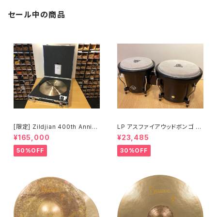
セール中の商品
[限定] Zildjian 400th Anniv
LP アスファイアウッドボンゴ LP
ersary Limited Edition Vaul
A601-DW (ダークウッド)
¥165,000
¥23,485
t Cymbals Vintage A Ride
20" 1697g No.80 /200
50%OFF
30%OFF