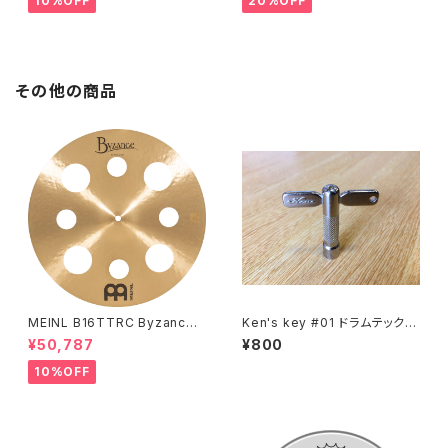
10%OFF
20%OFF
その他の商品
MEINL B16TTRC Byzance
Ken's key #01 ドラムテックが
Traditional Trash Crash 16"
考えた作業効率と扱いやすさを
¥50,787
¥800
追求したチューニングキー
10%OFF