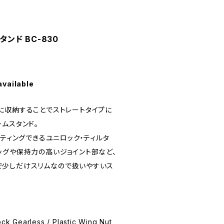
タンド BC-830
available
に収納することでストレートタイプに
ムスタンド。
ッティングできるユニロック・ティルタ
ッグや保持力の高いジョイント部など、
で少しだけスリムなので扱いやすいス
 Gearless / Plastic Wing Nut