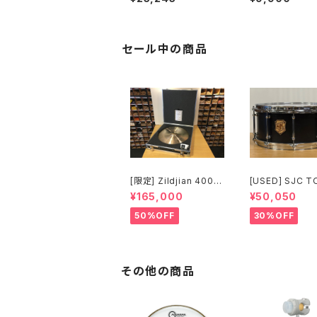
WCP6700UL
ンバル スタンド
セール中の商品
[限定] Zildjian 400th
[USED] SJC T
Anniversary Limited
ERIES SNARE 14 
¥165,000
¥50,050
Edition Vault Cymba
5 マットブラック
ls Vintage A Ride 2
50%OFF
30%OFF
0" 1697g No.80 /20
0
その他の商品