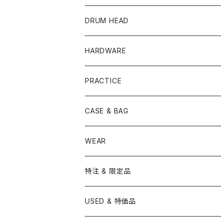
PEARL
TAMA
CYMBAL
CONGA
CONCERT SNARE
DRUM HEAD
TAMA
PEARL
ZILDJIAN
ACCESSORY
BONGO
CONCERT CYMBAL
SNARE HEAD
HARDWARE
CANOPUS
YAMAHA
SABIAN
MUTE
TABLA BONGO
PAIR CYMBAL
REMO
STICK
DJEMBE
小物楽器
TOM HEAD
Cymbal Stands
PRACTICE
OTHER
CANOPUS
小出
BEATER
SUSPENDED CYMBAL
EVANS
DRUM STICK
TAMBORIN
6" HEAD
Boom Stand
ELECTRICK DRUM
DARBUKA
STICK
BASS DRUM HEAD
Snare Stands
CYMBAL
CASE & BAG
USED / Vintage
NEGI Drums
PAISTE
SNARE WIRE
CYMBAL ACCESSORY
ASPR
MARCHING STICK
TRAIANGLE
8" HEAD
Straight Stand
18" HEAD
PANDEIRO
MALLET
OTHER HEAD
Hi-Hat Stands
PAD
STICK BAG
WEAR
BONNEY DRUM JAPAN
UFIP
CLEANER
AQUARIAN
BRUSH
CASTANETS
10" HEAD
20" HEAD
MARIMBA
Link of Happiness
TAMBORIM
楽譜
Drum Pedals
BOOK ＆ MOVIE
CYMBAL CASE
BURR FINE COFFEE
特注 & 限定品
LUDWIG
ISTANBUL AGOP
SNARE SIDE
RODS
WOODBLOCK
12" HEAD
22" HEAD
VIBRAPHONE
打楽器ソロ
Single Pedal
Rhythm & Drums magazine
HAND PAN
GONG
Hadware Kits
PERCUSSION CASE
HI-HAT
ZIldjian 選定シンバル
USED & 特価品
GRETSCH
ISTANBUL MEHMET