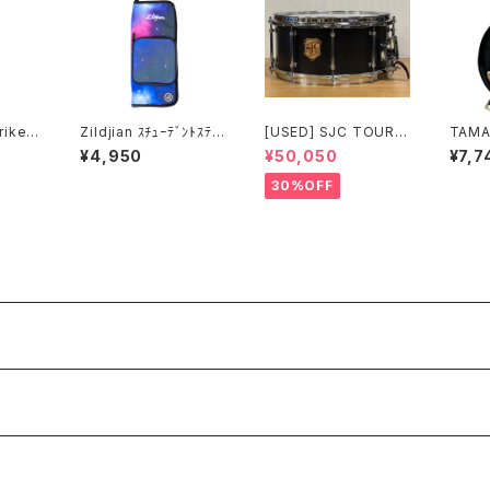
rike
Zildjian ｽﾁｭｰﾃﾞﾝﾄｽﾃｨ
[USED] SJC TOUR S
TAMA
 CB90
ｯｸﾊﾞｯｸ ﾊﾟｰﾌﾟﾙｷﾞｬﾗｸ
ERIES SNARE 14 × 6.
esign
¥4,950
¥50,050
¥7,7
ｼｰ ZXSB00302
5 マットブラック
Cymba
TCB1
30%OFF