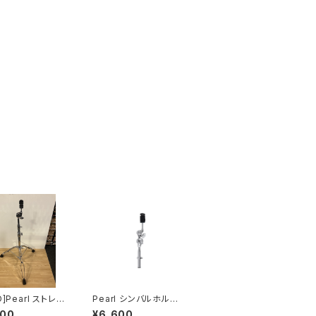
D]Pearl ストレー
Pearl シンバルホルダ
バル スタンド C-1
ー CH-830S
900
¥6,600