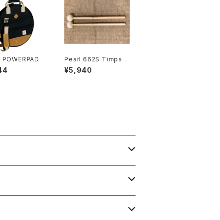
 POWERPAD D
Pearl 662S Timpani
er Collection
Mallet
44
¥5,940
l Bag for 18"
8BK