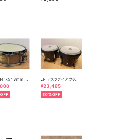
 14"x5" 8mm メ
LP アスファイアウッド
スネア SW-MU1
ボンゴ LPA601-DW
,000
¥23,485
I-S2HB
(ダークウッド)
OFF
30%OFF