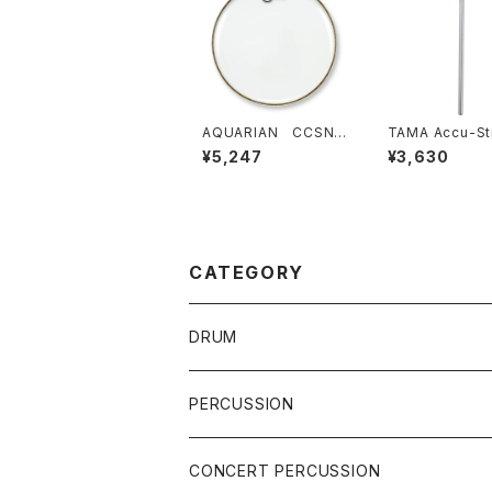
AQUARIAN CCSN1
TAMA Accu-St
4 Classic Clear Sn
Cobra Beater
¥5,247
¥3,630
are Side 14インチ
0AS
スネアサイド
CATEGORY
DRUM
DRUM SET
PERCUSSION
YAMAHA
SNARE
CAJON
CONCERT PERCUSSION