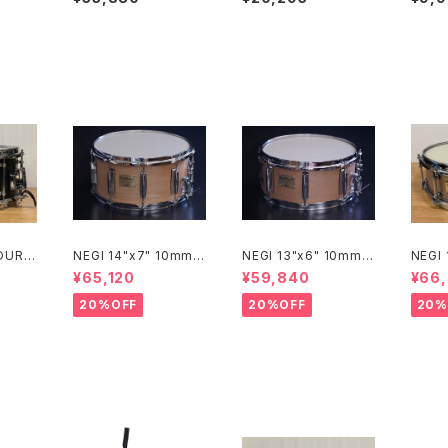
C
030
OUR S
NEGI 14"x7" 10mm
NEGI 13"x6" 10mm
NEGI
× 6.
メイプルスネア M10R1
メイプルスネア M10R1
イプル
¥65,120
¥59,840
¥66
470P-S2N
360R8-S2N
450P
20%OFF
20%OFF
20%