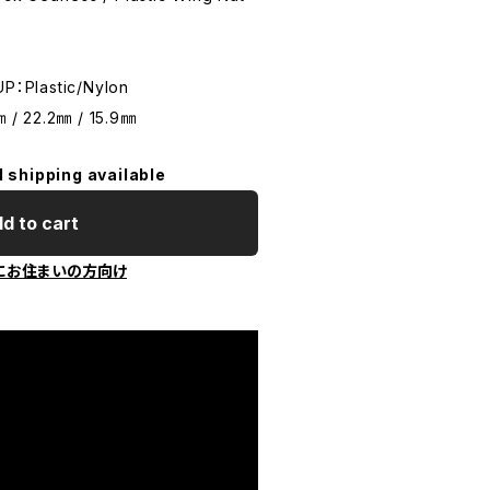
：Plastic/Nylon
22.2㎜ / 15.9㎜
l shipping available
d to cart
にお住まいの方向け