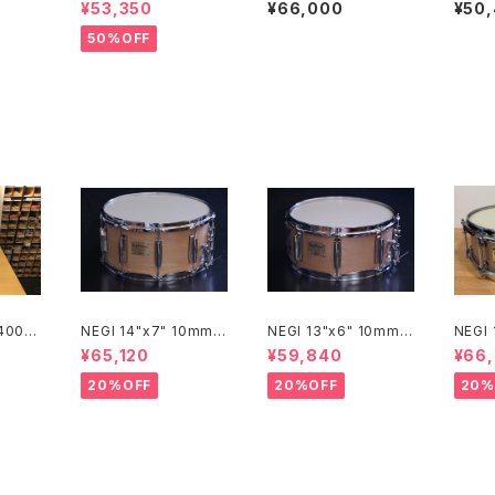
and (E
OC-N-SOC ルナー
D Demon Drive XR
are 
¥53,350
¥66,000
¥50
boar
(ティンパニ 椅子) 標
Machined Twin Ped
00
TBXF
準高さ オリジナルサド
al
50%OFF
ル型 ブラック LSG-O
-K
 400th
NEGI 14"x7" 10mm
NEGI 13"x6" 10mm
NEGI
imited
メイプルスネア M10R1
メイプルスネア M10R1
イプル
¥65,120
¥59,840
¥66
 Cymba
470P-S2N
360R8-S2N
450P
ide 2
20%OFF
20%OFF
20%
0 /20