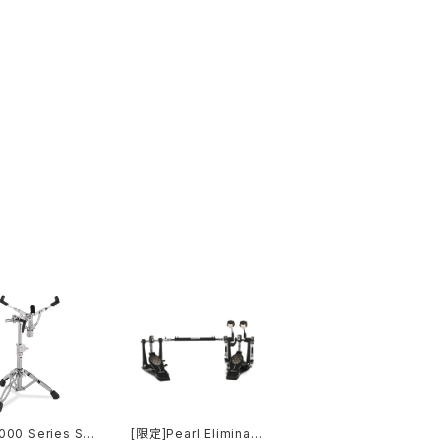
000 Series Sn
[限定]Pearl Eliminat