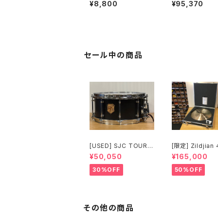
-MBS4000 スネア ス
Leg Hi-Hat St
¥8,800
¥95,370
タンド
xtended Foot
d) DWCP9500
セール中の商品
[USED] SJC TOUR S
[限定] Zildjian
ERIES SNARE 14 × 6.
Anniversary L
¥50,050
¥165,000
5 マットブラック
Edition Vault
ls Vintage A R
30%OFF
50%OFF
0" 1697g No.8
0
その他の商品