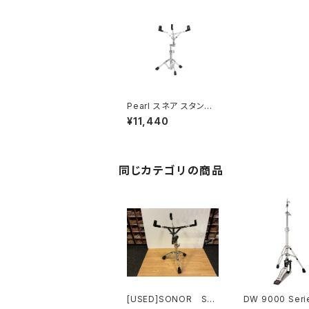
Pearl スネア スタンド
S-930S
¥11,440
同じカテゴリの商品
[USED]SONOR SN
DW 9000 Seri