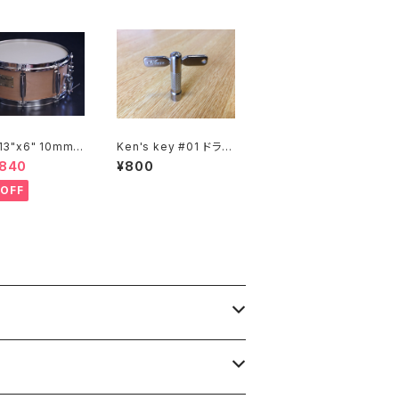
 13"x6" 10mm
Ken's key #01 ドラム
ルスネア M10R1
テックが考えた作業効
,840
¥800
8-S2N
率と扱いやすさを追求
したチューニングキー
OFF