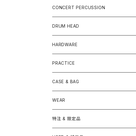
YAMAHA
SNARE
CAJON
CONCERT PERCUSSION
PEARL
TAMA
CYMBAL
CONGA
CONCERT SNARE
DRUM HEAD
TAMA
PEARL
ZILDJIAN
ACCESSORY
BONGO
CONCERT CYMBAL
SNARE HEAD
HARDWARE
CANOPUS
YAMAHA
SABIAN
MUTE
TABLA BONGO
PAIR CYMBAL
REMO
STICK
DJEMBE
小物楽器
TOM HEAD
Cymbal Stands
PRACTICE
OTHER
CANOPUS
小出
BEATER
SUSPENDED CYMBAL
EVANS
DRUM STICK
TAMBORIN
6" HEAD
Boom Stand
ELECTRICK DRUM
DARBUKA
STICK
BASS DRUM HEAD
Snare Stands
CYMBAL
CASE & BAG
USED / Vintage
NEGI Drums
PAISTE
SNARE WIRE
CYMBAL ACCESSORY
ASPR
MARCHING STICK
TRAIANGLE
8" HEAD
Straight Stand
18" HEAD
PANDEIRO
MALLET
OTHER HEAD
Hi-Hat Stands
PAD
STICK BAG
WEAR
BONNEY DRUM JAPAN
UFIP
CLEANER
AQUARIAN
BRUSH
CASTANETS
10" HEAD
20" HEAD
MARIMBA
Link of Happiness
TAMBORIM
楽譜
Drum Pedals
BOOK ＆ MOVIE
CYMBAL CASE
BURR FINE COFFEE
特注 & 限定品
LUDWIG
ISTANBUL AGOP
SNARE SIDE
RODS
WOODBLOCK
12" HEAD
22" HEAD
VIBRAPHONE
打楽器ソロ
Single Pedal
Rhythm & Drums magazine