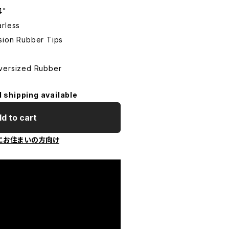
4"
rless
on Rubber Tips
ersized Rubber
l shipping available
d to cart
にお住まいの方向け