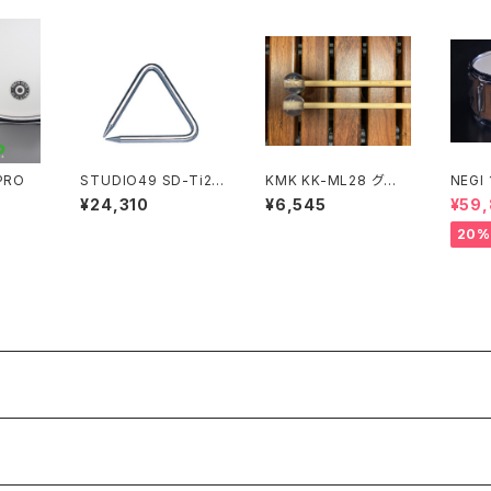
PRO
STUDIO49 SD-Ti2
KMK KK-ML28 グロッ
NEGI
トライアングル
ケンシュピールマレット
メイプ
¥24,310
¥6,545
¥59
360R
20%