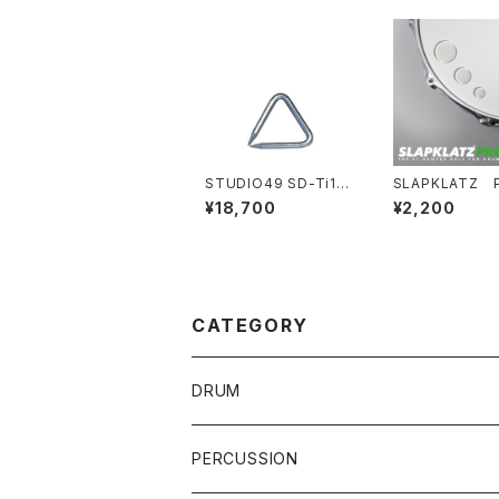
STUDIO49 SD-Ti1 ト
SLAPKLATZ 
ライアングル
¥18,700
¥2,200
CATEGORY
DRUM
DRUM SET
PERCUSSION