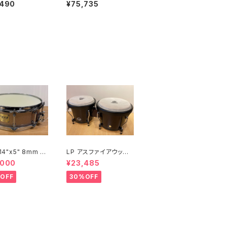
Stand DWCP93
or 25th Anniversary
,490
¥75,735
Limited Edition P-2
052C/B ツイン ペダル
 14"x5" 8mm メ
LP アスファイアウッド
スネア SW-MU1
ボンゴ LPA601-DW
,000
¥23,485
I-S2HB
(ダークウッド)
OFF
30%OFF