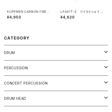
KUPPMEN CARBON FIBER
LP441T-S ツイストシェイカ
DRUMSTICKS CFDS5B
ー ソフト
¥4,950
¥4,620
CATEGORY
DRUM
DRUM SET
PERCUSSION
YAMAHA
SNARE
CAJON
CONCERT PERCUSSION
PEARL
TAMA
CYMBAL
CONGA
CONCERT SNARE
DRUM HEAD
TAMA
PEARL