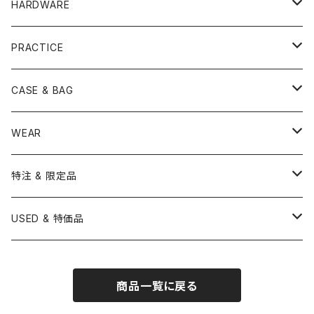
ZILDJIAN
ACCESSORY
BONGO
CONCERT CYMBAL
SNARE HEAD
HARDWARE
CANOPUS
YAMAHA
SABIAN
MUTE
TABLA BONGO
PAIR CYMBAL
REMO
STICK
DJEMBE
小物楽器
TOM HEAD
Cymbal Stands
PRACTICE
OTHER
CANOPUS
小出
BEATER
SUSPENDED CYMBAL
EVANS
DRUM STICK
TAMBORIN
6" HEAD
Boom Stand
ELECTRICK DRUM
DARBUKA
STICK
BASS DRUM HEAD
Snare Stands
CYMBAL
CASE & BAG
USED / Vintage
NEGI Drums
PAISTE
SNARE WIRE
CYMBAL ACCESSORY
ASPR
MARCHING STICK
TRAIANGLE
8" HEAD
Straight Stand
18" HEAD
PANDEIRO
MALLET
OTHER HEAD
Hi-Hat Stands
PAD
STICK BAG
WEAR
BONNEY DRUM JAPAN
UFIP
CLEANER
AQUARIAN
BRUSH
CASTANETS
10" HEAD
20" HEAD
MARIMBA
Link of Happiness
TAMBORIM
楽譜
Drum Pedals
BOOK ＆ MOVIE
CYMBAL CASE
BURR FINE COFFEE
特注 & 限定品
LUDWIG
ISTANBUL AGOP
SNARE SIDE
RODS
WOODBLOCK
12" HEAD
22" HEAD
VIBRAPHONE
打楽器ソロ
Single Pedal
Rhythm & Drums magazine
HAND PAN
GONG
Hadware Kits
PERCUSSION CASE
HI-HAT
ZIldjian 選定シンバル
USED & 特価品
GRETSCH
ISTANBUL MEHMET
SLEIGH BELLS
13" HEAD
24" HEAD
XYLOPHONE
鍵盤楽器ソロ
Twin Pedal
CAJON CASE
小物楽器
KEYBOARD
Drum Thrones
DRUM CASE
Pearl Eliminator Limited
楽譜
SONOR
BOSPHORUS
商品一覧に戻る
14" HEAD
GLOCKENSPIEL
アンサンブル
TAMBOURINE
Clamps&Attachment
ACCESSORY
2024年Pearl台湾ファクトリーツアー記念品