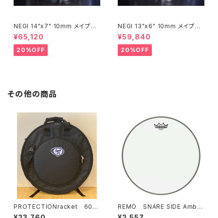
NEGI 14"x7" 10mm メイプル
NEGI 13"x6" 10mm メイプル
スネア M10R1470P-S2N
スネア M10R1360R8-S2N
¥65,120
¥59,840
20%OFF
20%OFF
その他の商品
PROTECTIONracket 602
REMO SNARE SIDE Amba
0R シンバルケース 22" (リュ
ssadar 14" / 114SA
¥23,760
¥2,557