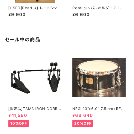
[USED]Pearl ストレートシンバ
Pearl シンバルホルダー CH-8
ル スタンド C-1030
30S
¥9,900
¥6,600
セール中の商品
[限定品]TAMA IRON COBRA
NEGI 13"x6.0" 7.5mm+RF
600 Pedal DARK SHADOW
ビーチスネア S-B75R1360D8
¥41,580
¥68,640
Edition Twin Pedal HP600
-S2BK
DTWMB
10%OFF
20%OFF