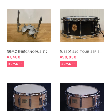
[展示品特価]CANOPUS 刃2専
[USED] SJC TOUR SERIES
用ダブルタムクランプ Y-WTC
SNARE 14 × 6.5 マットブラッ
¥7,480
¥50,050
ク
50%OFF
30%OFF