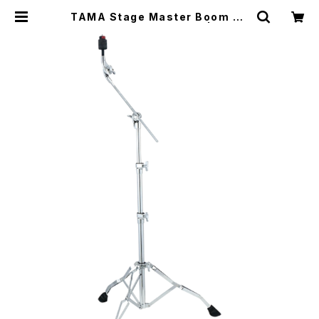
TAMA Stage Master Boom Cy
mbal Stand HC43BWN | DRUM
SHOP ACT