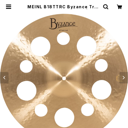
MEINL B18TTRC Byzance Trad
itional Trash Crash 18" | DRU
M SHOP ACT