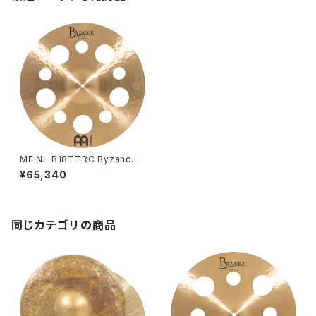
MEINL B18TTRC Byzance
Traditional Trash Crash 18"
¥65,340
同じカテゴリの商品