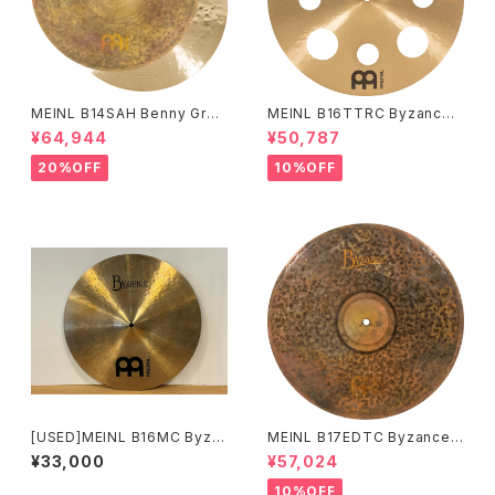
MEINL B14SAH Benny Greb
MEINL B16TTRC Byzance
Signature Byzance Vintage
Traditional Trash Crash 16"
¥64,944
¥50,787
Sand Hihats 14"
20%OFF
10%OFF
[USED]MEINL B16MC Byza
MEINL B17EDTC Byzance E
nce Traditional Medium Cr
xtra Dry Thin Crash 17"
¥33,000
¥57,024
ash 16"
10%OFF