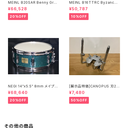
MEINL B20SAR Benny Greb
MEINL B16TTRC Byzance
Signature Byzance Vintage
Traditional Trash Crash 16"
¥66,528
¥50,787
Sand Ride 20"
20%OFF
10%OFF
NEGI 14"x5.5" 8mm メイプル
[展示品特価]CANOPUS 刃2専
MR1455PI8-S2DMS
用ダブルタムクランプ Y-WTC
¥68,640
¥7,480
20%OFF
50%OFF
その他の商品