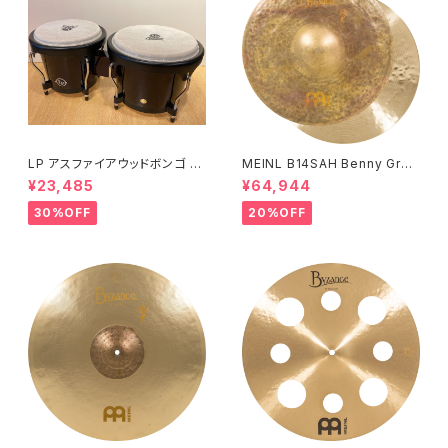
LP アスファイアウッドボンゴ LP
MEINL B14SAH Benny Greb
A601-DW (ダークウッド)
Signature Byzance Vintage
¥23,485
¥64,944
Sand Hihats 14"
30%OFF
20%OFF