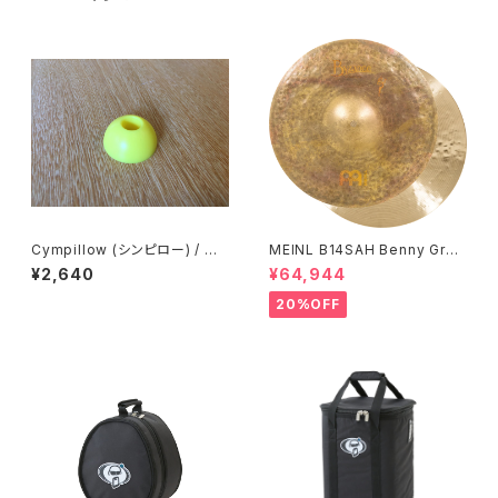
Cympillow (シンピロー) / シ
MEINL B14SAH Benny Greb
ンバルの音が激変する奇跡のシ
Signature Byzance Vintage
¥2,640
¥64,944
ンバルワッシャー
Sand Hihats 14"
20%OFF