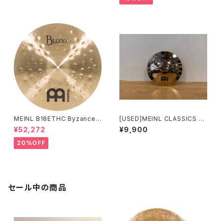
MEINL B18ETHC Byzance
[USED]MEINL CLASSICS C
Traditional Extra Thin Ham
USTOM BRILLIANT 8"Bell
¥52,272
¥9,900
mered Crashes 18"
CC8B-B
20%OFF
セール中の商品