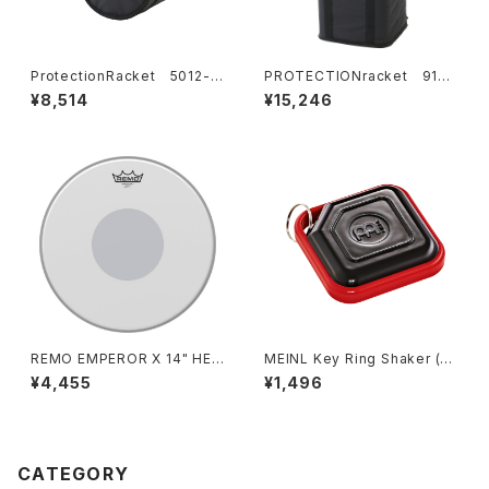
ProtectionRacket 5012-1
PROTECTIONracket 9124
0 12" ×8" タムケース
-00 カホンケース デラックス
¥8,514
¥15,246
タイプ
REMO EMPEROR X 14" HEA
MEINL Key Ring Shaker (Bl
D / CS-114BX
ack) KRS-BK
¥4,455
¥1,496
CATEGORY