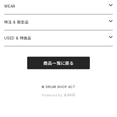
NEGI Drums
PAISTE
SNARE WIRE
CYMBAL ACCESSORY
ASPR
MARCHING STICK
TRAIANGLE
8" HEAD
Straight Stand
18" HEAD
PANDEIRO
MALLET
OTHER HEAD
Hi-Hat Stands
PAD
STICK BAG
WEAR
BONNEY DRUM JAPAN
UFIP
CLEANER
AQUARIAN
BRUSH
CASTANETS
10" HEAD
20" HEAD
MARIMBA
Link of Happiness
TAMBORIM
楽譜
Drum Pedals
BOOK ＆ MOVIE
CYMBAL CASE
BURR FINE COFFEE
特注 & 限定品
LUDWIG
ISTANBUL AGOP
SNARE SIDE
RODS
WOODBLOCK
12" HEAD
22" HEAD
VIBRAPHONE
打楽器ソロ
Single Pedal
Rhythm & Drums magazine
HAND PAN
GONG
Hadware Kits
PERCUSSION CASE
HI-HAT
ZIldjian 選定シンバル
USED & 特価品
GRETSCH
ISTANBUL MEHMET
SLEIGH BELLS
13" HEAD
24" HEAD
XYLOPHONE
鍵盤楽器ソロ
Twin Pedal
CAJON CASE
小物楽器
KEYBOARD
Drum Thrones
DRUM CASE
Pearl Eliminator Limited
楽譜
SONOR
BOSPHORUS
商品一覧に戻る
14" HEAD
GLOCKENSPIEL
アンサンブル
TAMBOURINE
Clamps&Attachment
ACCESSORY
2024年Pearl台湾ファクトリーツアー記念品
DW
MEINL
16" HEAD
TIMPANI
教則本
COWBELL
Tom Stands
2024年トルコツアーシンバル
© DRUM SHOP ACT
BRITISH DRUM CO.
AMEDIA
Powered by
BASSDRUMS
BLOCK
Tom Holders
Percussion Stands
TAMA新製品
SAKAE
MasterWork
その他
SLEIGH BELLS
DRUM SET