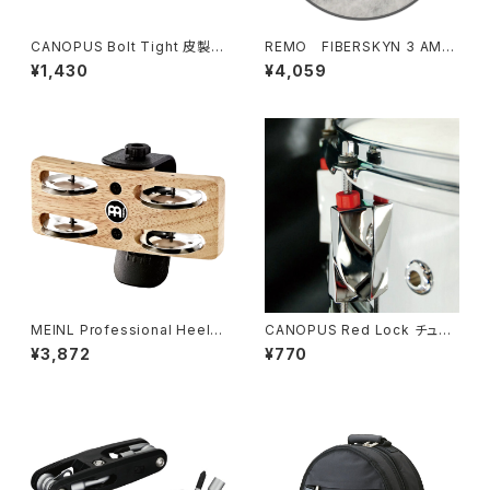
CANOPUS Bolt Tight 皮製ワ
REMO FIBERSKYN 3 AMB
ッシャー 20個入り BT-20
ASSADOR 10" HEAD / FA-
¥1,430
¥4,059
510
MEINL Professional Heel T
CANOPUS Red Lock チュー
ambourine - PHTA
ニングロック CTL-4
¥3,872
¥770