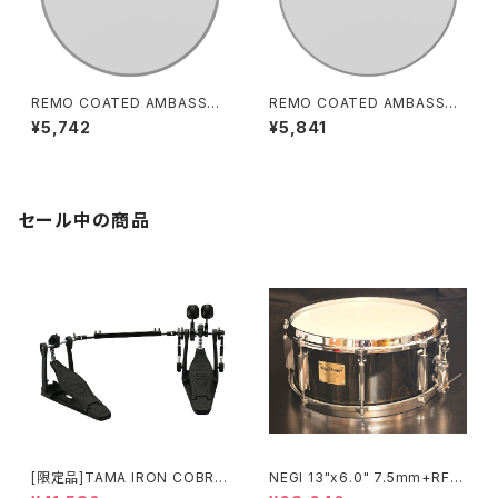
REMO COATED AMBASSAD
REMO COATED AMBASSAD
OR 18" BD / 118B
OR 20" BD / 120B
¥5,742
¥5,841
セール中の商品
[限定品]TAMA IRON COBRA
NEGI 13"x6.0" 7.5mm+RF
600 Pedal DARK SHADOW
ビーチスネア S-B75R1360D8