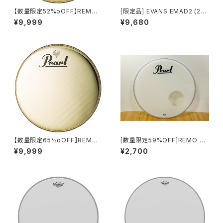
【数量限定52%oOFF】REMO
[限定品] EVANS EMAD2 (2
STARFIRE GOLD 20"（Pearl
2”) + G1 Coated (14” ) Dru
¥9,999
¥9,680
ロゴ入り/ブラック）SF-20B/G-
mHead Combo Pack / EBP
BS
-22EMAD2G1
【数量限定65%oOFF】REMO
[数量限定59%OFF]REMO 2
STARFIRE GOLD 24"（Pearl
0"バスドラム フロントヘッド パ
¥9,999
¥2,700
ロゴ入り/ブラック）SF-24B/G-
ワーストローク3 コーテッド AU
BS
C-1120-P3-PL