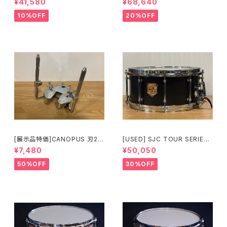
¥41,580
¥68,640
Edition Twin Pedal HP600
-S2BK
DTWMB
10%OFF
20%OFF
[展示品特価]CANOPUS 刃2専
[USED] SJC TOUR SERIES
用ダブルタムクランプ Y-WTC
SNARE 14 × 6.5 マットブラッ
¥7,480
¥50,050
ク
50%OFF
30%OFF