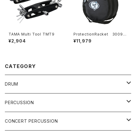
TAMA Multi Tool TMT9
ProtectionRacket 3009C
14" ×8" スネアケース (ショ
¥2,904
¥11,979
ルダー)
CATEGORY
DRUM
DRUM SET
PERCUSSION
YAMAHA
SNARE
CAJON
CONCERT PERCUSSION