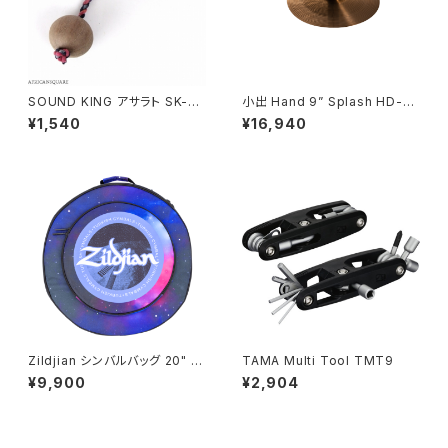
SOUND KING アサラト SK-AS
小出 Hand 9” Splash HD-9
756
SP
¥1,540
¥16,940
Zildjian シンバルバッグ 20" ﾊﾟ
TAMA Multi Tool TMT9
ｰﾌﾟﾙｷﾞｬﾗｸｼｰ ZXCB00320
¥9,900
¥2,904