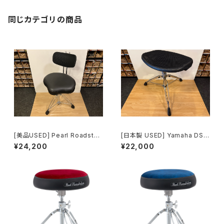
同じカテゴリの商品
[美品USED] Pearl Roadster
[日本製 USED] Yamaha DSM
Saddle Throne w/Backrest
100 Mesh Seat Drum Thro
¥24,200
¥22,000
ドラムスローン シート型 背もた
ne
れ付き D-3500BR