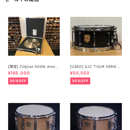
[限定] Zildjian 400th Anniv
[USED] SJC TOUR SERIES
ersary Limited Edition Vaul
SNARE 14 × 6.5 マットブラッ
¥165,000
¥50,050
t Cymbals Vintage A Ride
ク
20" 1697g No.80 /200
50%OFF
30%OFF