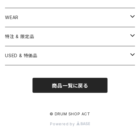
USED / Vintage
NEGI Drums
PAISTE
SNARE WIRE
CYMBAL ACCESSORY
ASPR
MARCHING STICK
TRAIANGLE
8" HEAD
Straight Stand
18" HEAD
PANDEIRO
MALLET
OTHER HEAD
Hi-Hat Stands
PAD
STICK BAG
WEAR
BONNEY DRUM JAPAN
UFIP
CLEANER
AQUARIAN
BRUSH
CASTANETS
10" HEAD
20" HEAD
MARIMBA
Link of Happiness
TAMBORIM
楽譜
Drum Pedals
BOOK ＆ MOVIE
CYMBAL CASE
BURR FINE COFFEE
特注 & 限定品
LUDWIG
ISTANBUL AGOP
SNARE SIDE
RODS
WOODBLOCK
12" HEAD
22" HEAD
VIBRAPHONE
打楽器ソロ
Single Pedal
Rhythm & Drums magazine
HAND PAN
GONG
Hadware Kits
PERCUSSION CASE
HI-HAT
ZIldjian 選定シンバル
USED & 特価品
GRETSCH
ISTANBUL MEHMET
SLEIGH BELLS
13" HEAD
24" HEAD
XYLOPHONE
鍵盤楽器ソロ
Twin Pedal
CAJON CASE
小物楽器
KEYBOARD
Drum Thrones
DRUM CASE
Pearl Eliminator Limited
楽譜
SONOR
BOSPHORUS
商品一覧に戻る
14" HEAD
GLOCKENSPIEL
アンサンブル
TAMBOURINE
Clamps&Attachment
ACCESSORY
2024年Pearl台湾ファクトリーツアー記念品
DW
MEINL
16" HEAD
TIMPANI
教則本
COWBELL
Tom Stands
2024年トルコツアーシンバル
© DRUM SHOP ACT
BRITISH DRUM CO.
AMEDIA
Powered by
BASSDRUMS
BLOCK
Tom Holders
Percussion Stands
TAMA新製品
SAKAE
MasterWork