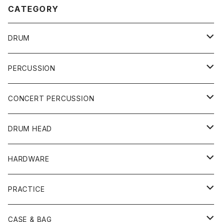
CATEGORY
DRUM
DRUM SET
PERCUSSION
YAMAHA
SNARE
CAJON
CONCERT PERCUSSION
PEARL
TAMA
CYMBAL
CONGA
CONCERT SNARE
DRUM HEAD
TAMA
PEARL
ZILDJIAN
ACCESSORY
BONGO
CONCERT CYMBAL
SNARE HEAD
HARDWARE
CANOPUS
YAMAHA
SABIAN
MUTE
TABLA BONGO
PAIR CYMBAL
REMO
STICK
DJEMBE
小物楽器
TOM HEAD
Cymbal Stands
PRACTICE
OTHER
CANOPUS
小出
BEATER
SUSPENDED CYMBAL
EVANS
DRUM STICK
TAMBORIN
6" HEAD
Boom Stand
ELECTRICK DRUM
DARBUKA
STICK
BASS DRUM HEAD
Snare Stands
CYMBAL
CASE & BAG