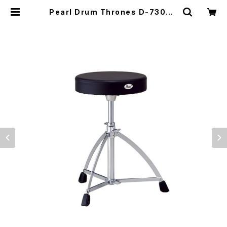
Pearl Drum Thrones D-730S |
DRUM SHOP ACT