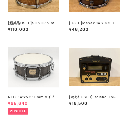
[超美品USED]SONOR Vinta
[USED]Mapex 14 x 6.5 Dee
ge Series Snare Drum 14"×
p Forest Walnut WTS465
¥110,000
¥46,200
6.5" VT-1465SDW #VN Vint
0WN
age Natural
NEGI 14"x5.5" 8mm メイプル
[訳ありUSED] Roland TM-2
MU1455P-S2DB
Trigger Module
¥68,640
¥16,500
20%OFF