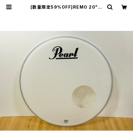
[数量限定59%OFF]REMO 20"バ
スドラム フロントヘッド パワーストロ
ーク3 コーテッド AUC-1120-P3-P
L | DRUM SHOP ACT