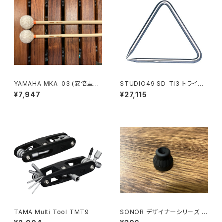
YAMAHA MKA-03 (安倍圭子
STUDIO49 SD-Ti3 トライア
モデル) マリンバ マレット MK
ングル
¥7,947
¥27,115
A03
TAMA Multi Tool TMT9
SONOR デザイナーシリーズ 用
チューンセーフ SN-7582090