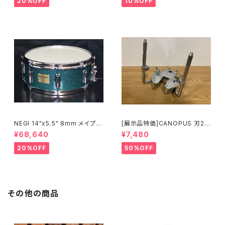
20%OFF
10%OFF
NEGI 14"x5.5" 8mm メイプル
[展示品特価]CANOPUS 刃2専
MR1455PI8-S2DMS
用ダブルタムクランプ Y-WTC
¥68,640
¥7,480
20%OFF
50%OFF
その他の商品