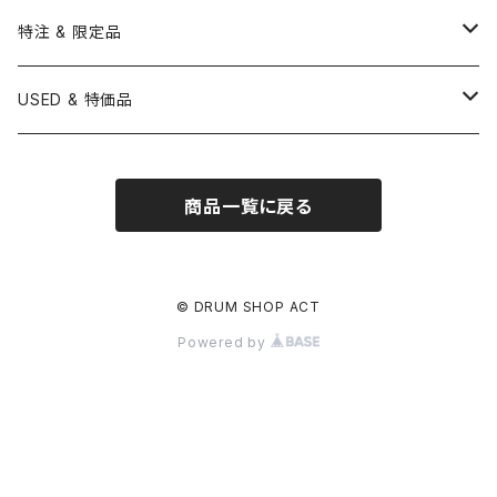
BONNEY DRUM JAPAN
UFIP
CLEANER
AQUARIAN
BRUSH
CASTANETS
10" HEAD
20" HEAD
MARIMBA
Link of Happiness
TAMBORIM
楽譜
Drum Pedals
BOOK ＆ MOVIE
CYMBAL CASE
BURR FINE COFFEE
特注 & 限定品
LUDWIG
ISTANBUL AGOP
SNARE SIDE
RODS
WOODBLOCK
12" HEAD
22" HEAD
VIBRAPHONE
打楽器ソロ
Single Pedal
Rhythm & Drums magazine
HAND PAN
GONG
Hadware Kits
PERCUSSION CASE
HI-HAT
ZIldjian 選定シンバル
USED & 特価品
GRETSCH
ISTANBUL MEHMET
SLEIGH BELLS
13" HEAD
24" HEAD
XYLOPHONE
鍵盤楽器ソロ
Twin Pedal
CAJON CASE
小物楽器
KEYBOARD
Drum Thrones
DRUM CASE
Pearl Eliminator Limited
楽譜
SONOR
BOSPHORUS
商品一覧に戻る
14" HEAD
GLOCKENSPIEL
アンサンブル
TAMBOURINE
Clamps&Attachment
ACCESSORY
2024年Pearl台湾ファクトリーツアー記念品
DW
MEINL
16" HEAD
TIMPANI
教則本
COWBELL
Tom Stands
2024年トルコツアーシンバル
© DRUM SHOP ACT
BRITISH DRUM CO.
AMEDIA
Powered by
BASSDRUMS
BLOCK
Tom Holders
Percussion Stands
TAMA新製品
SAKAE
MasterWork
その他
SLEIGH BELLS
DRUM SET
Other
刄田綴色 (東京事変) イベント記念限定品
建光
Ellis Cymbal
SHEKERE
SNARE