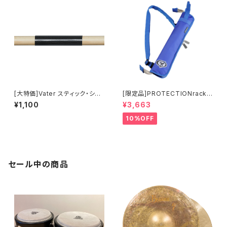
[大特価]Vater スティック・シー
[限定品]PROTECTIONracke
ルド VSS
t 30周年記念限定カラー3ペア
¥1,100
¥3,663
スティックバッグ 6027-00-07
10%OFF
セール中の商品