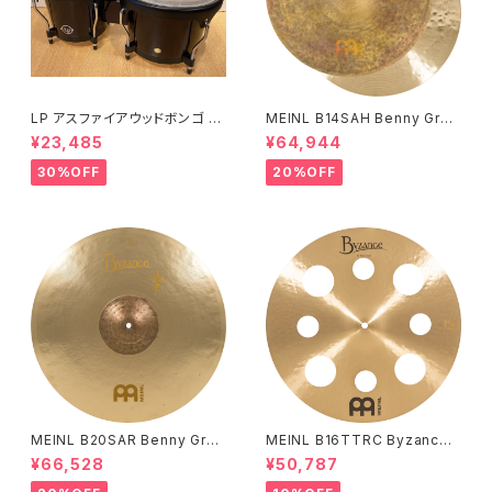
LP アスファイアウッドボンゴ LP
MEINL B14SAH Benny Greb
A601-DW (ダークウッド)
Signature Byzance Vintage
¥23,485
¥64,944
Sand Hihats 14"
30%OFF
20%OFF
MEINL B20SAR Benny Greb
MEINL B16TTRC Byzance
Signature Byzance Vintage
Traditional Trash Crash 16"
¥66,528
¥50,787
Sand Ride 20"