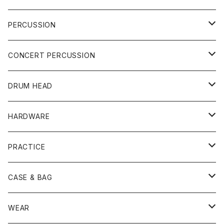
DRUM SET
PERCUSSION
YAMAHA
SNARE
CAJON
CONCERT PERCUSSION
PEARL
TAMA
CYMBAL
CONGA
CONCERT SNARE
DRUM HEAD
TAMA
PEARL
ZILDJIAN
ACCESSORY
BONGO
CONCERT CYMBAL
SNARE HEAD
HARDWARE
CANOPUS
YAMAHA
SABIAN
MUTE
TABLA BONGO
PAIR CYMBAL
REMO
STICK
DJEMBE
小物楽器
TOM HEAD
Cymbal Stands
PRACTICE
OTHER
CANOPUS
小出
BEATER
SUSPENDED CYMBAL
EVANS
DRUM STICK
TAMBORIN
6" HEAD
Boom Stand
ELECTRICK DRUM
DARBUKA
STICK
BASS DRUM HEAD
Snare Stands
CYMBAL
CASE & BAG
USED / Vintage
NEGI Drums
PAISTE
SNARE WIRE
CYMBAL ACCESSORY
ASPR
MARCHING STICK
TRAIANGLE
8" HEAD
Straight Stand
18" HEAD
PANDEIRO
MALLET
OTHER HEAD
Hi-Hat Stands
PAD
STICK BAG
WEAR