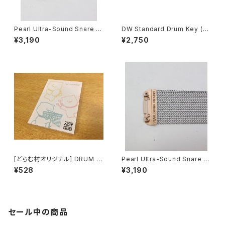
Pearl Ultra-Sound Snare W
DW Standard Drum Key (2-
ires 20本 "C"-Type 13" 内
Pack) DWSM801-2
¥3,190
¥2,750
面当たり用 SN-1320C
[どらむ村オリジナル] DRUM S
Pearl Ultra-Sound Snare W
HOP ACT × 柴犬ラク ひとこと
ires 20本 "I"-Type 13" 内面
¥528
¥3,190
便箋
当たり用 SN-1320I
セール中の商品