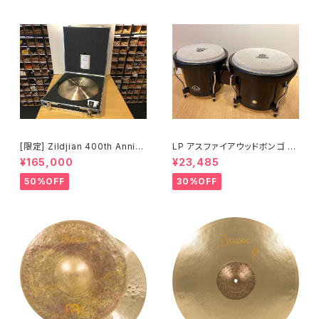
[限定] Zildjian 400th Anniv
LP アスファイアウッドボンゴ LP
ersary Limited Edition Vaul
A601-DW (ダークウッド)
¥165,000
¥23,485
t Cymbals Vintage A Ride
20" 1697g No.80 /200
50%OFF
30%OFF