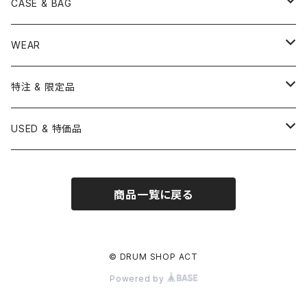
DRUM STICK
TAMBORIN
6" HEAD
Boom Stand
ELECTRICK DRUM
DARBUKA
STICK
BASS DRUM HEAD
Snare Stands
CYMBAL
CASE & BAG
USED / Vintage
NEGI Drums
PAISTE
SNARE WIRE
CYMBAL ACCESSORY
ASPR
MARCHING STICK
TRAIANGLE
8" HEAD
Straight Stand
18" HEAD
PANDEIRO
MALLET
OTHER HEAD
Hi-Hat Stands
PAD
STICK BAG
WEAR
BONNEY DRUM JAPAN
UFIP
CLEANER
AQUARIAN
BRUSH
CASTANETS
10" HEAD
20" HEAD
MARIMBA
Link of Happiness
TAMBORIM
楽譜
Drum Pedals
BOOK ＆ MOVIE
CYMBAL CASE
BURR FINE COFFEE
特注 & 限定品
LUDWIG
ISTANBUL AGOP
SNARE SIDE
RODS
WOODBLOCK
12" HEAD
22" HEAD
VIBRAPHONE
打楽器ソロ
Single Pedal
Rhythm & Drums magazine
HAND PAN
GONG
Hadware Kits
PERCUSSION CASE
HI-HAT
ZIldjian 選定シンバル
USED & 特価品
GRETSCH
ISTANBUL MEHMET
SLEIGH BELLS
13" HEAD
24" HEAD
XYLOPHONE
鍵盤楽器ソロ
Twin Pedal
CAJON CASE
小物楽器
KEYBOARD
Drum Thrones
DRUM CASE
Pearl Eliminator Limited
楽譜
SONOR
BOSPHORUS
商品一覧に戻る
14" HEAD
GLOCKENSPIEL
アンサンブル
TAMBOURINE
Clamps&Attachment
ACCESSORY
2024年Pearl台湾ファクトリーツアー記念品
DW
MEINL
16" HEAD
TIMPANI
教則本
COWBELL
Tom Stands
2024年トルコツアーシンバル
© DRUM SHOP ACT
BRITISH DRUM CO.
AMEDIA
Powered by
BASSDRUMS
BLOCK
Tom Holders
Percussion Stands
TAMA新製品
SAKAE