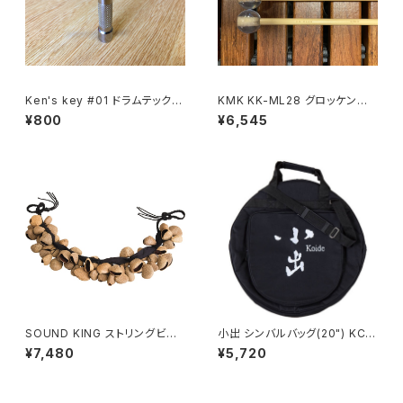
Ken's key #01 ドラムテックが
KMK KK-ML28 グロッケンシュ
考えた作業効率と扱いやすさを
ピールマレット
¥800
¥6,545
追求したチューニングキー
SOUND KING ストリングビー
小出 シンバルバッグ(20") KCB
ズ パンギ ME-SBP
-20
¥7,480
¥5,720