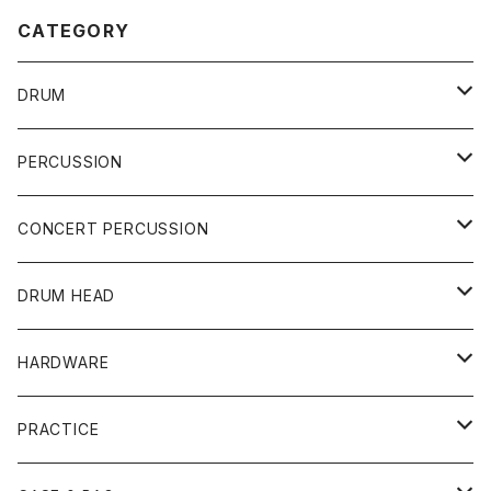
CATEGORY
DRUM
DRUM SET
PERCUSSION
YAMAHA
SNARE
CAJON
CONCERT PERCUSSION
PEARL
TAMA
CYMBAL
CONGA
CONCERT SNARE
DRUM HEAD
TAMA
PEARL
ZILDJIAN
ACCESSORY
BONGO
CONCERT CYMBAL
SNARE HEAD
HARDWARE
CANOPUS
YAMAHA
SABIAN
MUTE
TABLA BONGO
PAIR CYMBAL
REMO
STICK
DJEMBE
小物楽器
TOM HEAD
Cymbal Stands
PRACTICE
OTHER
CANOPUS
小出
BEATER
SUSPENDED CYMBAL
EVANS