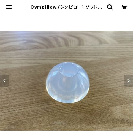
Cympillow (シンピロー) ソフトホ
ワイト / シンバルの音が激変する奇
跡のシンバルワッシャー | DRUM S
HOP ACT