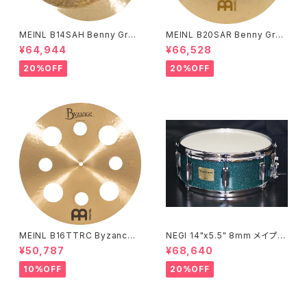
MEINL B14SAH Benny Greb
MEINL B20SAR Benny Greb
Signature Byzance Vintage
Signature Byzance Vintage
¥64,944
¥66,528
Sand Hihats 14"
Sand Ride 20"
20%OFF
20%OFF
MEINL B16TTRC Byzance
NEGI 14"x5.5" 8mm メイプル
Traditional Trash Crash 16"
MR1455PI8-S2DMS
¥50,787
¥68,640
10%OFF
20%OFF