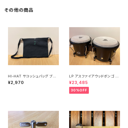
その他の商品
HI-HAT サコッシュバッグ ブラッ
LP アスファイアウッドボンゴ LP
ク
A601-DW (ダークウッド)
¥2,970
¥23,485
30%OFF